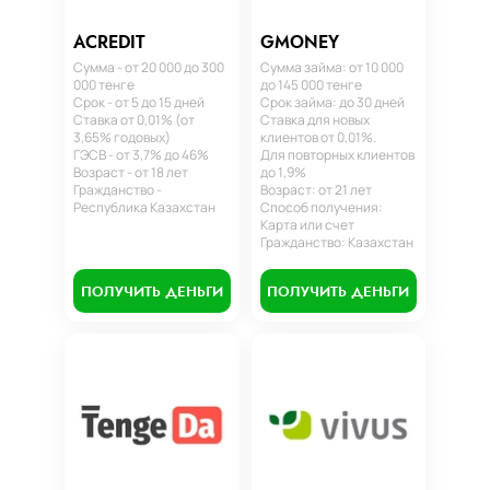
ACREDIT
GMONEY
Сумма - от 20 000 до 300
Сумма займа: от 10 000
000 тенге
до 145 000 тенге
Срок - от 5 до 15 дней
Срок займа: до 30 дней
Ставка от 0,01% (от
Ставка для новых
3,65% годовых)
клиентов от 0,01%.
ГЭСВ - от 3,7% до 46%
Для повторных клиентов
Возраст - от 18 лет
до 1,9%
Гражданство -
Возраст: от 21 лет
Республика Казахстан
Способ получения:
Карта или счет
Гражданство: Казахстан
ПОЛУЧИТЬ ДЕНЬГИ
ПОЛУЧИТЬ ДЕНЬГИ