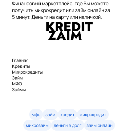
Финансовый маркетплейс, где Вы можете
получить микрокредит или займ онлайн за
5 минут. Деньги на карту или наличкой.
Главная
Кредиты
Микрокредиты
Займ
МФО
Займы
Статьи
Рейтинг
Деньги в долг
Займы онлайн
мфо
займ
кредит
микрокредит
Денежные кредиты
микрозайм
деньги в долг
займ онлайн