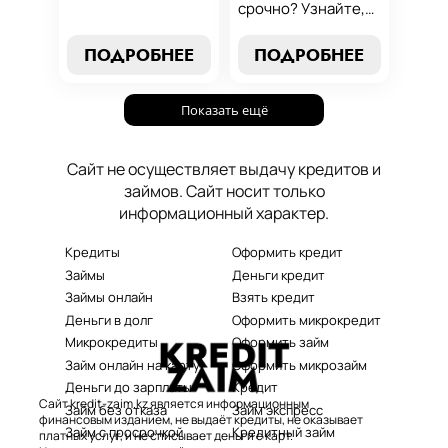
условий до
срочно? Узнайте,
эффективных
как получить
стратегий
срочный
ПОДРОБНЕЕ
ПОДРОБНЕЕ
погашения. Наше
микрозайм онлайн
руководство станет
без проверок и
вашим надежным
Показать ещё
длительного
помощником в мире
ожидания. Решение
микрокредитования.
ваших финансовых
Сайт не осуществляет выдачу кредитов и
проблем здесь и
займов. Сайт носит только
сейчас.
информационный характер.
Кредиты
Оформить кредит
Займы
Деньги кредит
Займы онлайн
Взять кредит
Деньги в долг
Оформить микрокредит
Микрокредиты
Оформить займ
Займ онлайн на карту
Оформить микрозайм
Деньги до зарплаты
Кредит
Сайт kredit-zaim.kz является информационным
Займ без отказа
Займ экспресс
финансовым изданием, не выдаёт кредиты, не оказывает
Займ с просрочкой
Кредитный займ
платных услуг, и не списывает деньги с карт.