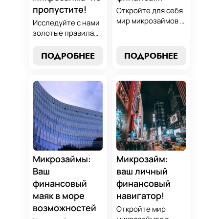
пропустите!
Откройте для себя
мир микрозаймов с
Исследуйте с нами
нашим гидом:
золотые правила
узнайте, как
выбора микрозайма
выбрать лучший
и узнайте, как
ПОДРОБНЕЕ
ПОДРОБНЕЕ
микрозайм,
выбрать
разработать
оптимальный
стратегии
вариант,
погашения и
разработать
обеспечить себе
стратегию
финансовую
погашения и
стабильность. Ваш
обеспечить свою
ключ к умным
финансовую
финансам здесь!
безопасность. Ваш
компас в мире
Микрозаймы:
Микрозайм:
микрокредитов!
Ваш
ваш личный
финансовый
финансовый
маяк в море
навигатор!
возможностей
Откройте мир