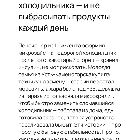
холодильника — и не
выбрасывать продукты
каждый день
Пенсионер из Шымкента оформил
микрозайм на недорогой холодильник
после того, как старый сгорел — хранил
инсулин, не мог рисковать. Молодая
семья из Усть-Каменогорска купила
технику на замену — старый перестал
морозить, а жара была под +35. Девушка
из Тараза использовала микрокредит,
чтобы быстро заменить сломавшийся
холодильник — работала из дома, еду
готовила заранее, потеря устройства
парализовала бы быт. Эти истории — про
простую бытовую стабильность. Про то,
как одна вещь может держать весь ритм