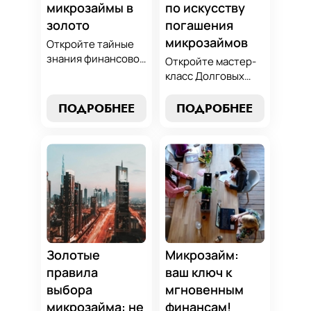
микрозаймы в
по искусству
золото
погашения
микрозаймов
Откройте тайные
знания финансовой
Откройте мастер-
алхимии и
класс Долговых
научитесь
Джедаев по
превращать
погашению
ПОДРОБНЕЕ
ПОДРОБНЕЕ
обязательства по
микрозаймов и
микрозаймам в
освойте искусство
золотые
финансового
возможности.
равновесия.
Погрузитесь в мир
Узнайте, как
умного управления
управлять долгами
долгами с нашим
и достичь
практическим
финансовой
руководством.
гармонии, следуя
нашим
Золотые
Микрозайм:
проверенным
правила
ваш ключ к
стратегиям.
выбора
мгновенным
микрозайма: не
финансам!