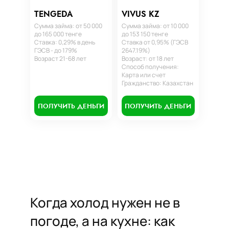
TENGEDA
VIVUS KZ
Сумма займа: от 50 000
Сумма займа: от 10 000
до 165 000 тенге
до 153 150 тенге
Ставка: 0,29% в день
Ставка от 0,95% (ГЭСВ
ГЭСВ - до 179%
2647.19%)
Возраст 21-68 лет
Возраст: от 18 лет
Способ получения:
Карта или счет
Гражданство: Казахстан
ПОЛУЧИТЬ ДЕНЬГИ
ПОЛУЧИТЬ ДЕНЬГИ
Когда холод нужен не в
погоде, а на кухне: как