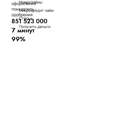
Микрозаймы
оформления
показатель
Микрокредит займ
одобрения
Статьи
851 523 000
Получить деньги
7 минут
99%