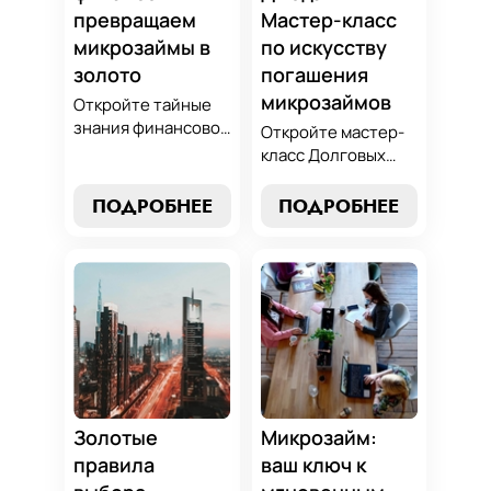
превращаем
Мастер-класс
микрозаймы в
по искусству
золото
погашения
микрозаймов
Откройте тайные
знания финансовой
Откройте мастер-
алхимии и
класс Долговых
научитесь
Джедаев по
превращать
погашению
ПОДРОБНЕЕ
ПОДРОБНЕЕ
обязательства по
микрозаймов и
микрозаймам в
освойте искусство
золотые
финансового
возможности.
равновесия.
Погрузитесь в мир
Узнайте, как
умного управления
управлять долгами
долгами с нашим
и достичь
практическим
финансовой
руководством.
гармонии, следуя
нашим
Золотые
Микрозайм:
проверенным
правила
ваш ключ к
стратегиям.