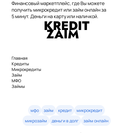
Финансовый маркетплейс, где Вы можете
получить микрокредит или займ онлайн за
5 минут. Деньги на карту или наличкой.
Главная
Кредиты
Микрокредиты
Займ
МФО
Займы
Статьи
Рейтинг
Деньги в долг
Займы онлайн
мфо
займ
кредит
микрокредит
Денежные кредиты
микрозайм
деньги в долг
займ онлайн