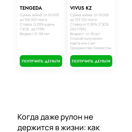
TENGEDA
VIVUS KZ
Сумма займа: от 50 000
Сумма займа: от 10 000
до 165 000 тенге
до 153 150 тенге
Ставка: 0,29% в день
Ставка от 0,95% (ГЭСВ
ГЭСВ - до 179%
2647.19%)
Возраст 21-68 лет
Возраст: от 18 лет
Способ получения:
Карта или счет
Гражданство: Казахстан
ПОЛУЧИТЬ ДЕНЬГИ
ПОЛУЧИТЬ ДЕНЬГИ
Когда даже рулон не
держится в жизни: как