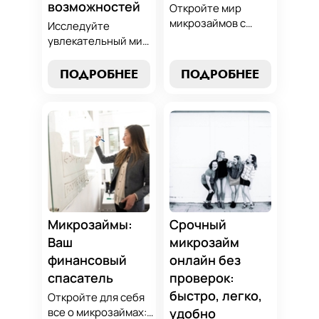
возможностей
Откройте мир
микрозаймов с
Исследуйте
нашим гидом:
увлекательный мир
выбор без риска,
микрозаймов и
лучшие стратегии
узнайте, как
ПОДРОБНЕЕ
ПОДРОБНЕЕ
погашения и
выбрать
советы по
оптимальный
избежанию
вариант для ваших
подводных камней.
нужд. Откройте
Станьте
экспертные
финансово
стратегии
грамотным с нами!
погашения и
сделайте
осознанный выбор,
который
Микрозаймы:
Срочный
поддержит вашу
Ваш
микрозайм
финансовую
финансовый
онлайн без
стабильность.
спасатель
проверок:
быстро, легко,
Откройте для себя
все о микрозаймах:
удобно