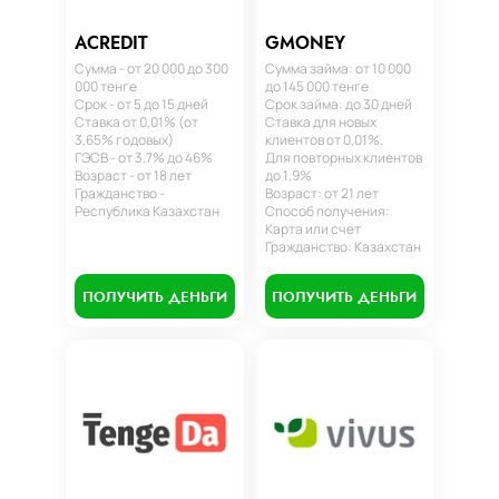
ACREDIT
GMONEY
Сумма - от 20 000 до 300
Сумма займа: от 10 000
000 тенге
до 145 000 тенге
Срок - от 5 до 15 дней
Срок займа: до 30 дней
Ставка от 0,01% (от
Ставка для новых
3,65% годовых)
клиентов от 0,01%.
ГЭСВ - от 3,7% до 46%
Для повторных клиентов
Возраст - от 18 лет
до 1,9%
Гражданство -
Возраст: от 21 лет
Республика Казахстан
Способ получения:
Карта или счет
Гражданство: Казахстан
ПОЛУЧИТЬ ДЕНЬГИ
ПОЛУЧИТЬ ДЕНЬГИ