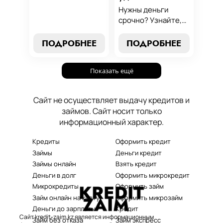
от выбора лучших
Нужны деньги
условий до
срочно? Узнайте,
эффективных
как получить
стратегий
срочный
ПОДРОБНЕЕ
ПОДРОБНЕЕ
погашения. Наше
микрозайм онлайн
руководство станет
без проверок и
вашим надежным
Показать ещё
длительного
помощником в мире
ожидания. Решение
микрокредитования.
ваших финансовых
Сайт не осуществляет выдачу кредитов и
проблем здесь и
займов. Сайт носит только
сейчас.
информационный характер.
Кредиты
Оформить кредит
Займы
Деньги кредит
Займы онлайн
Взять кредит
Деньги в долг
Оформить микрокредит
Микрокредиты
Оформить займ
Займ онлайн на карту
Оформить микрозайм
Деньги до зарплаты
Кредит
Сайт kredit-zaim.kz является информационным
Займ без отказа
Займ экспресс