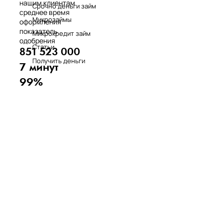
нашим клиентам
Срочно деньги займ
среднее время
Микрозаймы
оформления
показатель
Микрокредит займ
одобрения
Статьи
851 523 000
Получить деньги
7 минут
99%