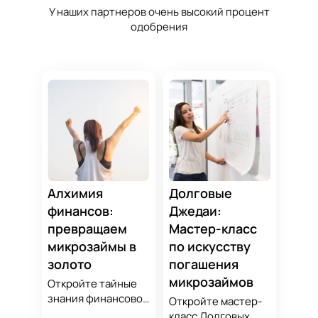
У наших партнеров очень высокий процент
одобрения
Алхимия
Долговые
финансов:
Джедаи:
превращаем
Мастер-класс
микрозаймы в
по искусству
золото
погашения
микрозаймов
Откройте тайные
знания финансовой
Откройте мастер-
алхимии и
класс Долговых