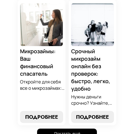
избежанию
вариант для ваших
подводных камней.
нужд. Откройте
Станьте
экспертные
финансово
стратегии
грамотным с нами!
погашения и
сделайте
осознанный выбор,
который
Микрозаймы:
Срочный
поддержит вашу
Ваш
микрозайм
финансовую
финансовый
онлайн без
стабильность.
спасатель
проверок:
быстро, легко,
Откройте для себя
все о микрозаймах:
удобно
от выбора лучших
Нужны деньги
условий до
срочно? Узнайте,
эффективных
как получить
стратегий
срочный
ПОДРОБНЕЕ
ПОДРОБНЕЕ
погашения. Наше
микрозайм онлайн
руководство станет
без проверок и
вашим надежным
Показать ещё