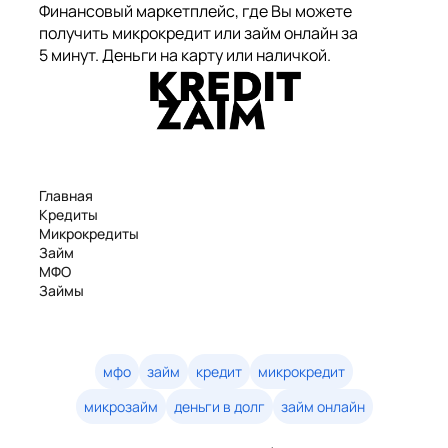
Финансовый маркетплейс, где Вы можете
получить микрокредит или займ онлайн за
5 минут. Деньги на карту или наличкой.
Главная
Кредиты
Микрокредиты
Займ
МФО
Займы
Статьи
Рейтинг
Деньги в долг
Займы онлайн
мфо
займ
кредит
микрокредит
Денежные кредиты
микрозайм
деньги в долг
займ онлайн