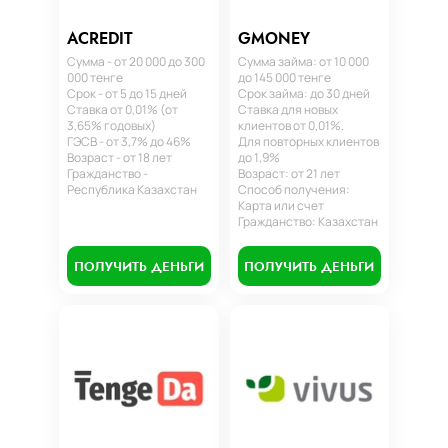
ACREDIT
GMONEY
Сумма - от 20 000 до 300
Сумма займа: от 10 000
000 тенге
до 145 000 тенге
Срок - от 5 до 15 дней
Срок займа: до 30 дней
Ставка от 0,01% (от
Ставка для новых
3,65% годовых)
клиентов от 0,01%.
ГЭСВ - от 3,7% до 46%
Для повторных клиентов
Возраст - от 18 лет
до 1,9%
Гражданство -
Возраст: от 21 лет
Республика Казахстан
Способ получения:
Карта или счет
Гражданство: Казахстан
ПОЛУЧИТЬ ДЕНЬГИ
ПОЛУЧИТЬ ДЕНЬГИ