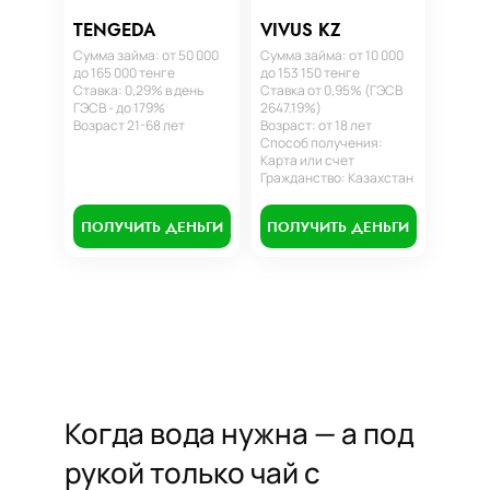
TENGEDA
VIVUS KZ
Сумма займа: от 50 000
Сумма займа: от 10 000
до 165 000 тенге
до 153 150 тенге
Ставка: 0,29% в день
Ставка от 0,95% (ГЭСВ
ГЭСВ - до 179%
2647.19%)
Возраст 21-68 лет
Возраст: от 18 лет
Способ получения:
Карта или счет
Гражданство: Казахстан
ПОЛУЧИТЬ ДЕНЬГИ
ПОЛУЧИТЬ ДЕНЬГИ
Когда вода нужна — а под
рукой только чай с