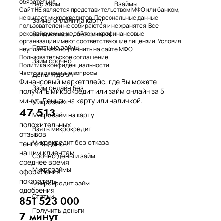
обязательна.
Веб займ
Взаймы
Сайт НЕ является представительством МФО или банком,
не выдает микрокредитов. Персональные данные
Займы онлайн на карту
пользователей не собираются и не хранятся. Все
Займ на карту без отказа
рекомендуемые на сайте микрофинансовые
организации имеют соответствующие лицензии. Условия
Платные займы
неуплаты можно уточнить на сайте МФО.
Пользовательское соглашение
Займ срочно
Политика конфиденциальности
Часто задаваемые вопросы
Деньги до зп
Финансовый маркетплейс, где Вы можете
Займ онлайн без
получить микрокредит или займ онлайн за 5
минут. Деньги на карту или наличкой.
Микрозайм
47 513
Микрозайм на карту
положительных
Взять микрокредит
отзывов
Микрокредит без отказа
тенге выдано
нашим клиентам
Срочно деньги займ
среднее время
Микрозаймы
оформления
показатель
Микрокредит займ
одобрения
Статьи
851 523 000
Получить деньги
7 минут