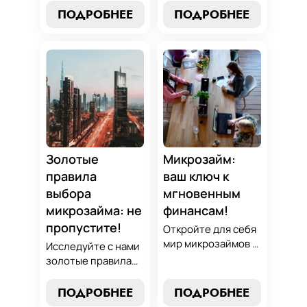
превращать
погашению
ПОДРОБНЕЕ
ПОДРОБНЕЕ
обязательства по
микрозаймов и
микрозаймам в
освойте искусство
золотые
финансового
возможности.
равновесия.
Погрузитесь в мир
Узнайте, как
умного управления
управлять долгами
долгами с нашим
и достичь
практическим
финансовой
руководством.
гармонии, следуя
нашим
Золотые
Микрозайм:
проверенным
правила
ваш ключ к
стратегиям.
выбора
мгновенным
микрозайма: не
финансам!
пропустите!
Откройте для себя
мир микрозаймов с
Исследуйте с нами
нашим гидом:
золотые правила
узнайте, как
выбора микрозайма
выбрать лучший
и узнайте, как
ПОДРОБНЕЕ
ПОДРОБНЕЕ
микрозайм,
выбрать