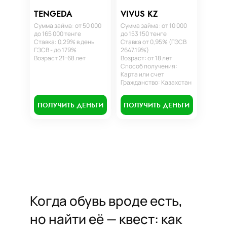
TENGEDA
VIVUS KZ
Сумма займа: от 50 000
Сумма займа: от 10 000
до 165 000 тенге
до 153 150 тенге
Ставка: 0,29% в день
Ставка от 0,95% (ГЭСВ
ГЭСВ - до 179%
2647.19%)
Возраст 21-68 лет
Возраст: от 18 лет
Способ получения:
Карта или счет
Гражданство: Казахстан
ПОЛУЧИТЬ ДЕНЬГИ
ПОЛУЧИТЬ ДЕНЬГИ
Когда обувь вроде есть,
но найти её — квест: как