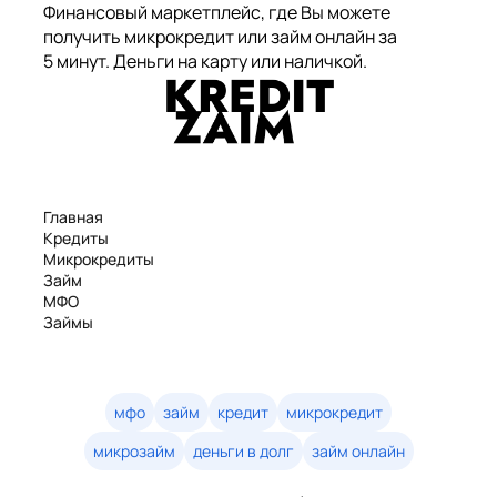
Финансовый маркетплейс, где Вы можете
получить микрокредит или займ онлайн за
5 минут. Деньги на карту или наличкой.
Главная
Кредиты
Микрокредиты
Займ
МФО
Займы
Статьи
Рейтинг
Деньги в долг
Займы онлайн
мфо
займ
кредит
микрокредит
Денежные кредиты
микрозайм
деньги в долг
займ онлайн