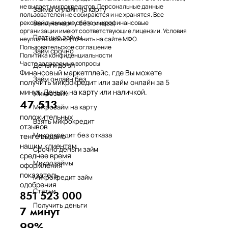
не выдает микрокредитов. Персональные данные
Займы онлайн на карту
пользователей не собираются и не хранятся. Все
Займ на карту без отказа
рекомендуемые на сайте микрофинансовые
организации имеют соответствующие лицензии. Условия
Платные займы
неуплаты можно уточнить на сайте МФО.
Пользовательское соглашение
Займ срочно
Политика конфиденциальности
Часто задаваемые вопросы
Деньги до зп
Финансовый маркетплейс, где Вы можете
Займ онлайн без
получить микрокредит или займ онлайн за 5
минут. Деньги на карту или наличкой.
Микрозайм
47 513
Микрозайм на карту
положительных
Взять микрокредит
отзывов
Микрокредит без отказа
тенге выдано
нашим клиентам
Срочно деньги займ
среднее время
Микрозаймы
оформления
показатель
Микрокредит займ
одобрения
Статьи
851 523 000
Получить деньги
7 минут
99%