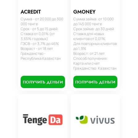
ACREDIT
GMONEY
Сумма - от 20 000 до 300
Сумма займа: от 10 000
000 тенге
до 145 000 тенге
Срок - от 5 до 15 дней
Срок займа: до 30 дней
Ставка от 0,01% (от
Ставка для новых
3,65% годовых)
клиентов от 0,01%.
ГЭСВ - от 3,7% до 46%
Для повторных клиентов
Возраст - от 18 лет
до 1,9%
Гражданство -
Возраст: от 21 лет
Республика Казахстан
Способ получения:
Карта или счет
Гражданство: Казахстан
ПОЛУЧИТЬ ДЕНЬГИ
ПОЛУЧИТЬ ДЕНЬГИ