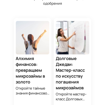
одобрения
Алхимия
Долговые
финансов:
Джедаи:
превращаем
Мастер-класс
микрозаймы в
по искусству
золото
погашения
микрозаймов
Откройте тайные
знания финансовой
Откройте мастер-
алхимии и
класс Долговых
научитесь
Джедаев по