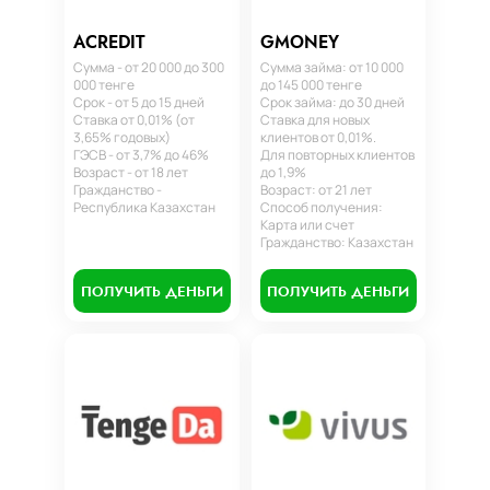
ACREDIT
GMONEY
Сумма - от 20 000 до 300
Сумма займа: от 10 000
000 тенге
до 145 000 тенге
Срок - от 5 до 15 дней
Срок займа: до 30 дней
Ставка от 0,01% (от
Ставка для новых
3,65% годовых)
клиентов от 0,01%.
ГЭСВ - от 3,7% до 46%
Для повторных клиентов
Возраст - от 18 лет
до 1,9%
Гражданство -
Возраст: от 21 лет
Республика Казахстан
Способ получения:
Карта или счет
Гражданство: Казахстан
ПОЛУЧИТЬ ДЕНЬГИ
ПОЛУЧИТЬ ДЕНЬГИ