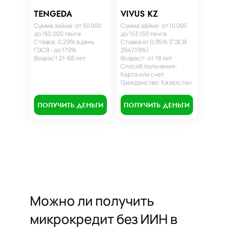
TENGEDA
VIVUS KZ
Сумма займа: от 50 000
Сумма займа: от 10 000
до 165 000 тенге
до 153 150 тенге
Ставка: 0,29% в день
Ставка от 0,95% (ГЭСВ
ГЭСВ - до 179%
2647.19%)
Возраст 21-68 лет
Возраст: от 18 лет
Способ получения:
Карта или счет
Гражданство: Казахстан
ПОЛУЧИТЬ ДЕНЬГИ
ПОЛУЧИТЬ ДЕНЬГИ
Можно ли получить
микрокредит без ИИН в