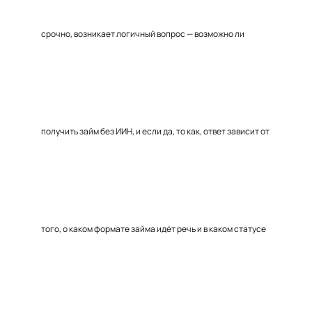
срочно, возникает логичный вопрос — возможно ли
получить займ без ИИН, и если да, то как, ответ зависит от
того, о каком формате займа идёт речь и в каком статусе