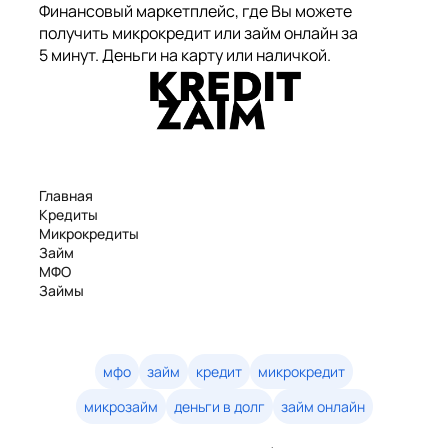
Финансовый маркетплейс, где Вы можете
получить микрокредит или займ онлайн за
5 минут. Деньги на карту или наличкой.
Главная
Кредиты
Микрокредиты
Займ
МФО
Займы
Статьи
Рейтинг
Деньги в долг
Займы онлайн
мфо
займ
кредит
микрокредит
Денежные кредиты
микрозайм
деньги в долг
займ онлайн