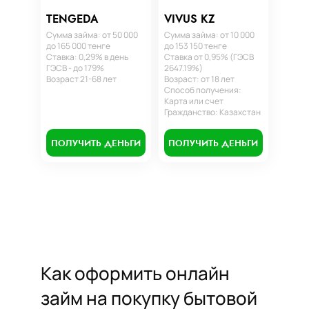
TENGEDA
VIVUS KZ
Сумма займа: от 50 000
Сумма займа: от 10 000
до 165 000 тенге
до 153 150 тенге
Ставка: 0,29% в день
Ставка от 0,95% (ГЭСВ
ГЭСВ - до 179%
2647.19%)
Возраст 21-68 лет
Возраст: от 18 лет
Способ получения:
Карта или счет
Гражданство: Казахстан
ПОЛУЧИТЬ ДЕНЬГИ
ПОЛУЧИТЬ ДЕНЬГИ
Как оформить онлайн
займ на покупку бытовой