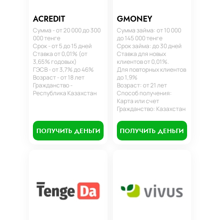
ACREDIT
GMONEY
Сумма - от 20 000 до 300
Сумма займа: от 10 000
000 тенге
до 145 000 тенге
Срок - от 5 до 15 дней
Срок займа: до 30 дней
Ставка от 0,01% (от
Ставка для новых
3,65% годовых)
клиентов от 0,01%.
ГЭСВ - от 3,7% до 46%
Для повторных клиентов
Возраст - от 18 лет
до 1,9%
Гражданство -
Возраст: от 21 лет
Республика Казахстан
Способ получения:
Карта или счет
Гражданство: Казахстан
ПОЛУЧИТЬ ДЕНЬГИ
ПОЛУЧИТЬ ДЕНЬГИ