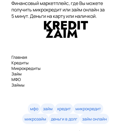
Финансовый маркетплейс, где Вы можете
получить микрокредит или займ онлайн за
5 минут. Деньги на карту или наличкой.
Главная
Кредиты
Микрокредиты
Займ
МФО
Займы
Статьи
Рейтинг
Деньги в долг
Займы онлайн
мфо
займ
кредит
микрокредит
Денежные кредиты
микрозайм
деньги в долг
займ онлайн