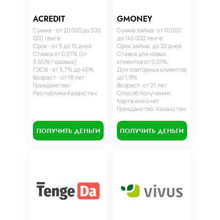
ACREDIT
GMONEY
Сумма - от 20 000 до 300
Сумма займа: от 10 000
000 тенге
до 145 000 тенге
Срок - от 5 до 15 дней
Срок займа: до 30 дней
Ставка от 0,01% (от
Ставка для новых
3,65% годовых)
клиентов от 0,01%.
ГЭСВ - от 3,7% до 46%
Для повторных клиентов
Возраст - от 18 лет
до 1,9%
Гражданство -
Возраст: от 21 лет
Республика Казахстан
Способ получения:
Карта или счет
Гражданство: Казахстан
ПОЛУЧИТЬ ДЕНЬГИ
ПОЛУЧИТЬ ДЕНЬГИ