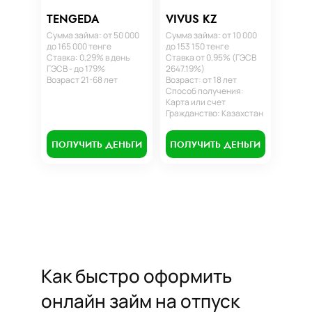
TENGEDA
VIVUS KZ
Сумма займа: от 50 000
Сумма займа: от 10 000
до 165 000 тенге
до 153 150 тенге
Ставка: 0,29% в день
Ставка от 0,95% (ГЭСВ
ГЭСВ - до 179%
2647.19%)
Возраст 21-68 лет
Возраст: от 18 лет
Способ получения:
Карта или счет
Гражданство: Казахстан
ПОЛУЧИТЬ ДЕНЬГИ
ПОЛУЧИТЬ ДЕНЬГИ
Как быстро оформить
онлайн займ на отпуск