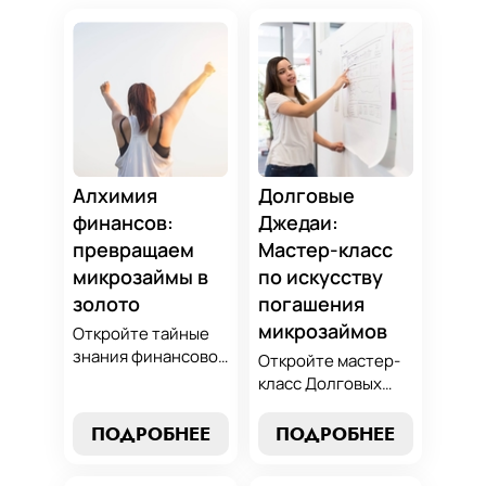
Алхимия
Долговые
финансов:
Джедаи:
превращаем
Мастер-класс
микрозаймы в
по искусству
золото
погашения
микрозаймов
Откройте тайные
знания финансовой
Откройте мастер-
алхимии и
класс Долговых
научитесь
Джедаев по
превращать
погашению
ПОДРОБНЕЕ
ПОДРОБНЕЕ
обязательства по
микрозаймов и
микрозаймам в
освойте искусство