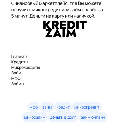
Финансовый маркетплейс, где Вы можете
получить микрокредит или займ онлайн за
5 минут. Деньги на карту или наличкой.
Главная
Кредиты
Микрокредиты
Займ
МФО
Займы
Статьи
Рейтинг
Деньги в долг
Займы онлайн
мфо
займ
кредит
микрокредит
Денежные кредиты
микрозайм
деньги в долг
займ онлайн