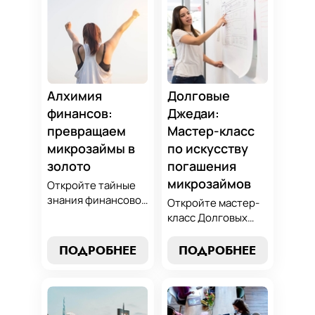
Алхимия
Долговые
финансов:
Джедаи:
превращаем
Мастер-класс
микрозаймы в
по искусству
золото
погашения
микрозаймов
Откройте тайные
знания финансовой
Откройте мастер-
алхимии и
класс Долговых
научитесь
Джедаев по
превращать
погашению
ПОДРОБНЕЕ
ПОДРОБНЕЕ
обязательства по
микрозаймов и
микрозаймам в
освойте искусство
золотые
финансового
возможности.
равновесия.