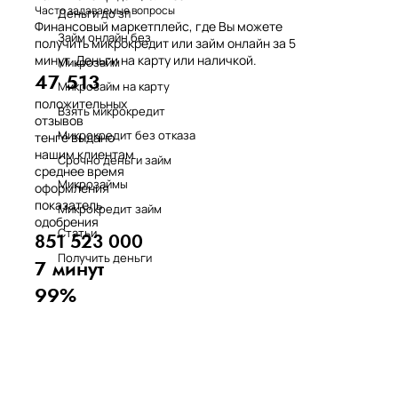
Часто задаваемые вопросы
Деньги до зп
Финансовый маркетплейс, где Вы можете
Займ онлайн без
получить микрокредит или займ онлайн за 5
минут. Деньги на карту или наличкой.
Микрозайм
47 513
Микрозайм на карту
положительных
Взять микрокредит
отзывов
Микрокредит без отказа
тенге выдано
нашим клиентам
Срочно деньги займ
среднее время
Микрозаймы
оформления
показатель
Микрокредит займ
одобрения
Статьи
851 523 000
Получить деньги
7 минут
99%