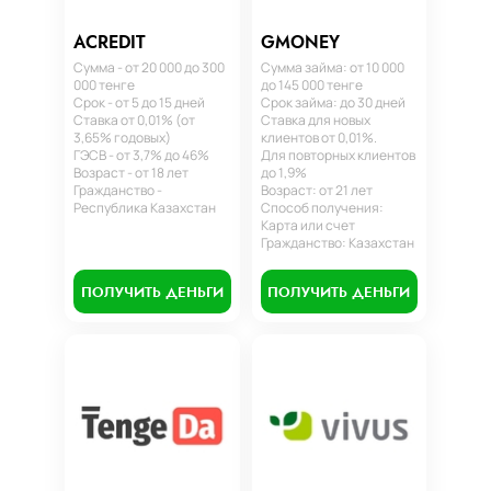
ACREDIT
GMONEY
Сумма - от 20 000 до 300
Сумма займа: от 10 000
000 тенге
до 145 000 тенге
Срок - от 5 до 15 дней
Срок займа: до 30 дней
Ставка от 0,01% (от
Ставка для новых
3,65% годовых)
клиентов от 0,01%.
ГЭСВ - от 3,7% до 46%
Для повторных клиентов
Возраст - от 18 лет
до 1,9%
Гражданство -
Возраст: от 21 лет
Республика Казахстан
Способ получения:
Карта или счет
Гражданство: Казахстан
ПОЛУЧИТЬ ДЕНЬГИ
ПОЛУЧИТЬ ДЕНЬГИ