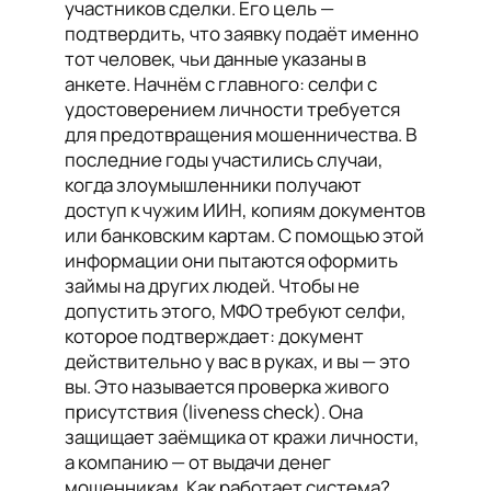
участников сделки. Его цель —
подтвердить, что заявку подаёт именно
тот человек, чьи данные указаны в
анкете. Начнём с главного: селфи с
удостоверением личности требуется
для предотвращения мошенничества. В
последние годы участились случаи,
когда злоумышленники получают
доступ к чужим ИИН, копиям документов
или банковским картам. С помощью этой
информации они пытаются оформить
займы на других людей. Чтобы не
допустить этого, МФО требуют селфи,
которое подтверждает: документ
действительно у вас в руках, и вы — это
вы. Это называется проверка живого
присутствия (liveness check). Она
защищает заёмщика от кражи личности,
а компанию — от выдачи денег
мошенникам. Как работает система?