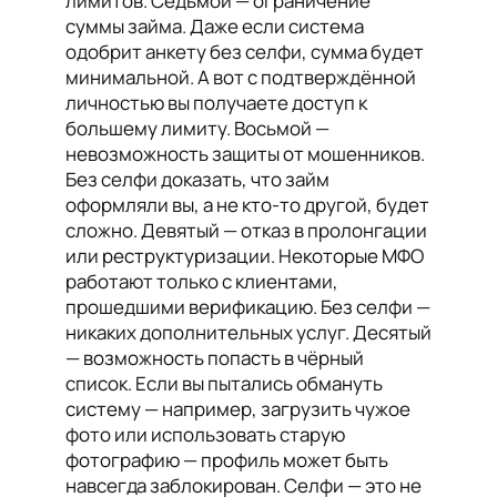
лимитов. Седьмой — ограничение
суммы займа. Даже если система
одобрит анкету без селфи, сумма будет
минимальной. А вот с подтверждённой
личностью вы получаете доступ к
большему лимиту. Восьмой —
невозможность защиты от мошенников.
Без селфи доказать, что займ
оформляли вы, а не кто-то другой, будет
сложно. Девятый — отказ в пролонгации
или реструктуризации. Некоторые МФО
работают только с клиентами,
прошедшими верификацию. Без селфи —
никаких дополнительных услуг. Десятый
— возможность попасть в чёрный
список. Если вы пытались обмануть
систему — например, загрузить чужое
фото или использовать старую
фотографию — профиль может быть
навсегда заблокирован. Селфи — это не