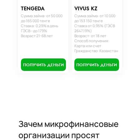
TENGEDA
VIVUS KZ
Сумма займа: от 50 000
Сумма займа: от 10 000
до 165 000 тенге
до 153 150 тенге
Ставка: 0,29% в день
Ставка от 0,95% (ГЭСВ
ГЭСВ - до 179%
2647.19%)
Возраст 21-68 лет
Возраст: от 18 лет
Способ получения:
Карта или счет
Гражданство: Казахстан
ПОЛУЧИТЬ ДЕНЬГИ
ПОЛУЧИТЬ ДЕНЬГИ
Зачем микрофинансовые
организации просят