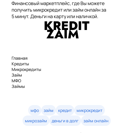
Финансовый маркетплейс, где Вы можете
получить микрокредит или займ онлайн за
5 минут. Деньги на карту или наличкой.
Главная
Кредиты
Микрокредиты
Займ
МФО
Займы
Статьи
Рейтинг
Деньги в долг
Займы онлайн
мфо
займ
кредит
микрокредит
Денежные кредиты
микрозайм
деньги в долг
займ онлайн