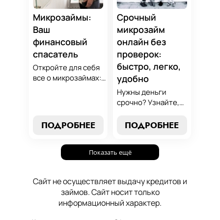
осознанный выбор,
который
Микрозаймы:
Срочный
поддержит вашу
Ваш
микрозайм
финансовую
финансовый
онлайн без
стабильность.
спасатель
проверок:
быстро, легко,
Откройте для себя
все о микрозаймах:
удобно
от выбора лучших
Нужны деньги
условий до
срочно? Узнайте,
эффективных
как получить
стратегий
срочный
ПОДРОБНЕЕ
ПОДРОБНЕЕ
погашения. Наше
микрозайм онлайн
руководство станет
без проверок и
вашим надежным
Показать ещё
длительного
помощником в мире
ожидания. Решение
микрокредитования.
ваших финансовых
Сайт не осуществляет выдачу кредитов и
проблем здесь и
займов. Сайт носит только
сейчас.
информационный характер.