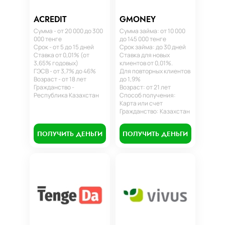
ACREDIT
GMONEY
Сумма - от 20 000 до 300
Сумма займа: от 10 000
000 тенге
до 145 000 тенге
Срок - от 5 до 15 дней
Срок займа: до 30 дней
Ставка от 0,01% (от
Ставка для новых
3,65% годовых)
клиентов от 0,01%.
ГЭСВ - от 3,7% до 46%
Для повторных клиентов
Возраст - от 18 лет
до 1,9%
Гражданство -
Возраст: от 21 лет
Республика Казахстан
Способ получения:
Карта или счет
Гражданство: Казахстан
ПОЛУЧИТЬ ДЕНЬГИ
ПОЛУЧИТЬ ДЕНЬГИ