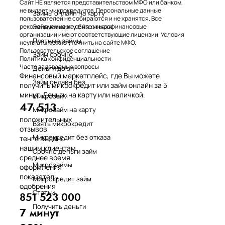
Сайт НЕ является представительством МФО или банком,
не выдает микрокредитов. Персональные данные
Займы онлайн на карту
пользователей не собираются и не хранятся. Все
Займ на карту без отказа
рекомендуемые на сайте микрофинансовые
организации имеют соответствующие лицензии. Условия
Платные займы
неуплаты можно уточнить на сайте МФО.
Пользовательское соглашение
Займ срочно
Политика конфиденциальности
Часто задаваемые вопросы
Деньги до зп
Финансовый маркетплейс, где Вы можете
Займ онлайн без
получить микрокредит или займ онлайн за 5
минут. Деньги на карту или наличкой.
Микрозайм
47 513
Микрозайм на карту
положительных
Взять микрокредит
отзывов
Микрокредит без отказа
тенге выдано
нашим клиентам
Срочно деньги займ
среднее время
Микрозаймы
оформления
показатель
Микрокредит займ
одобрения
Статьи
851 523 000
Получить деньги
7 минут