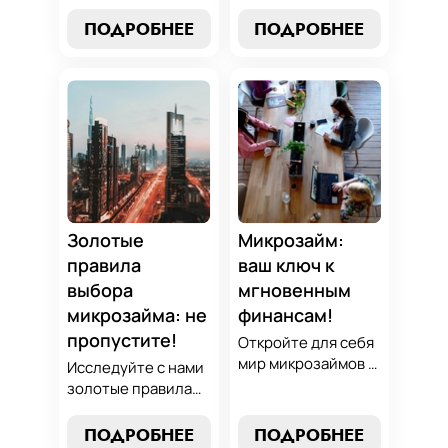
Джедаев по
превращать
погашению
ПОДРОБНЕЕ
ПОДРОБНЕЕ
обязательства по
микрозаймов и
микрозаймам в
освойте искусство
золотые
финансового
возможности.
равновесия.
Погрузитесь в мир
Узнайте, как
умного управления
управлять долгами
долгами с нашим
и достичь
практическим
финансовой
руководством.
гармонии, следуя
нашим
Золотые
Микрозайм:
проверенным
правила
ваш ключ к
стратегиям.
выбора
мгновенным
микрозайма: не
финансам!
пропустите!
Откройте для себя
мир микрозаймов с
Исследуйте с нами
нашим гидом:
золотые правила
узнайте, как
выбора микрозайма
выбрать лучший
и узнайте, как
ПОДРОБНЕЕ
ПОДРОБНЕЕ
микрозайм,