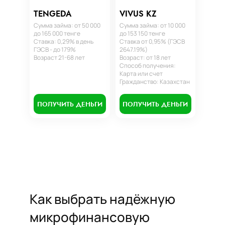
TENGEDA
VIVUS KZ
Сумма займа: от 50 000
Сумма займа: от 10 000
до 165 000 тенге
до 153 150 тенге
Ставка: 0,29% в день
Ставка от 0,95% (ГЭСВ
ГЭСВ - до 179%
2647.19%)
Возраст 21-68 лет
Возраст: от 18 лет
Способ получения:
Карта или счет
Гражданство: Казахстан
ПОЛУЧИТЬ ДЕНЬГИ
ПОЛУЧИТЬ ДЕНЬГИ
Как выбрать надёжную
микрофинансовую