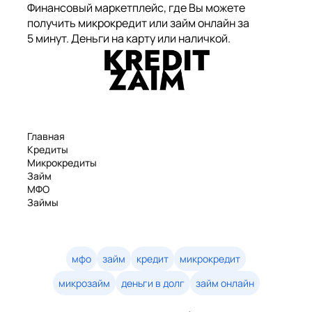
Финансовый маркетплейс, где Вы можете
получить микрокредит или займ онлайн за
5 минут. Деньги на карту или наличкой.
Главная
Кредиты
Микрокредиты
Займ
МФО
Займы
Статьи
Рейтинг
Деньги в долг
Займы онлайн
мфо
займ
кредит
микрокредит
Денежные кредиты
микрозайм
деньги в долг
займ онлайн