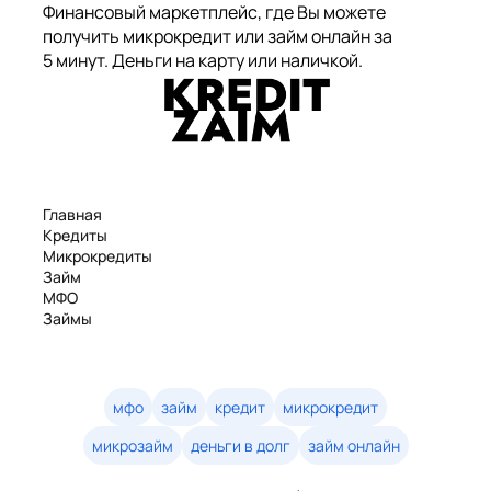
Финансовый маркетплейс, где Вы можете
получить микрокредит или займ онлайн за
5 минут. Деньги на карту или наличкой.
Главная
Кредиты
Микрокредиты
Займ
МФО
Займы
Статьи
Рейтинг
Деньги в долг
Займы онлайн
мфо
займ
кредит
микрокредит
Денежные кредиты
микрозайм
деньги в долг
займ онлайн