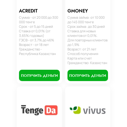
ACREDIT
GMONEY
Сумма - от 20 000 до 300
Сумма займа: от 10 000
000 тенге
до 145 000 тенге
Срок - от 5 до 15 дней
Срок займа: до 30 дней
Ставка от 0,01% (от
Ставка для новых
3,65% годовых)
клиентов от 0,01%.
ГЭСВ - от 3,7% до 46%
Для повторных клиентов
Возраст - от 18 лет
до 1,9%
Гражданство -
Возраст: от 21 лет
Республика Казахстан
Способ получения:
Карта или счет
Гражданство: Казахстан
ПОЛУЧИТЬ ДЕНЬГИ
ПОЛУЧИТЬ ДЕНЬГИ