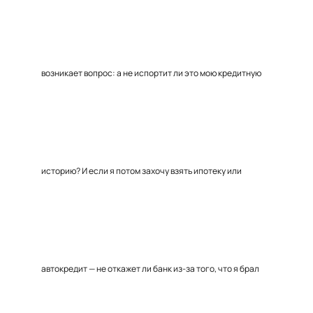
возникает вопрос: а не испортит ли это мою кредитную
историю? И если я потом захочу взять ипотеку или
автокредит — не откажет ли банк из-за того, что я брал