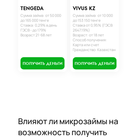
TENGEDA
VIVUS KZ
Сумма займа: от 50 000
Сумма займа: от 10 000
до 165 000 тенге
до 153 150 тенге
Ставка: 0,29% в день
Ставка от 0,95% (ГЭСВ
ГЭСВ - до 179%
2647.19%)
Возраст 21-68 лет
Возраст: от 18 лет
Способ получения:
Карта или счет
Гражданство: Казахстан
ПОЛУЧИТЬ ДЕНЬГИ
ПОЛУЧИТЬ ДЕНЬГИ
Влияют ли микрозаймы на
возможность получить