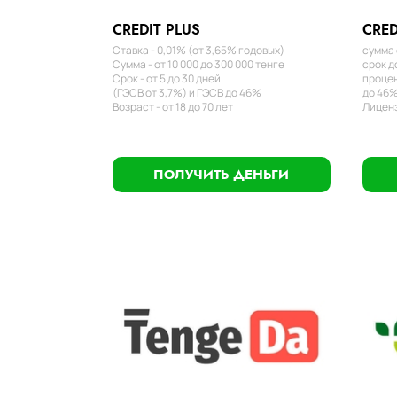
CREDIT PLUS
CRED
Ставка - 0,01% (от 3,65% годовых)
сумма 
Сумма - от 10 000 до 300 000 тенге
срок д
Срок - от 5 до 30 дней
процен
(ГЭСВ от 3,7%) и ГЭСВ до 46%
до 46%
Возраст - от 18 до 70 лет
Лиценз
ПОЛУЧИТЬ ДЕНЬГИ