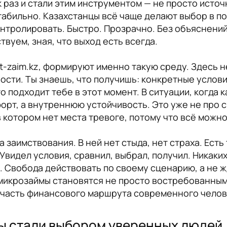
 раз и стали этим инструментом — не просто источ
табильно. Казахстанцы всё чаще делают выбор в п
контролировать. Быстро. Прозрачно. Без объяснений
твуем, зная, что выход есть всегда.
it-zaim.kz, формируют именно такую среду. Здесь
сти. Ты знаешь, что получишь: конкретные услови
 подходит тебе в этот момент. В ситуации, когда 
орт, а внутреннюю устойчивость. Это уже не про с
 котором нет места тревоге, потому что всё можно
заимствования. В ней нет стыда, нет страха. Есть т
Увидел условия, сравнил, выбрал, получил. Никаки
. Свобода действовать по своему сценарию, а не ж
микрозаймы становятся не просто востребованным
я часть финансового маршрута современного челов
ы стали выбором уверенных людей