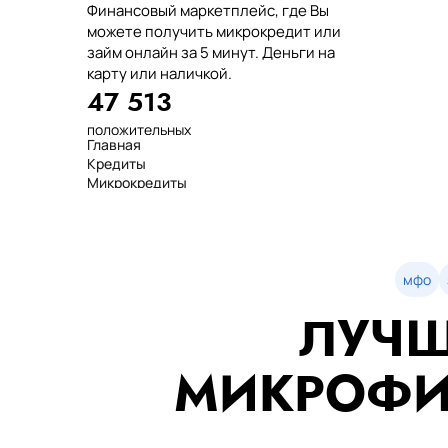
Финансовый маркетплейс, где Вы
можете получить микрокредит или
займ онлайн за 5 минут. Деньги на
карту или наличкой.
47 513
положительных
Главная
отзывов
Кредиты
тенге выдано
Микрокредиты
нашим клиентам
Займ
среднее время
МФО
оформления
Займы
показатель
Статьи
одобрения
Рейтинг
мфо
Деньги в долг
ЛУЧШ
Займы онлайн
Денежные кредиты
851 523 000
МИКРОФИ
7 минут
99%