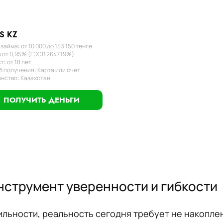
S KZ
займа: от 10 000 до 153 150 тенге
 от 0,95% (ГЭСВ 2647.19%)
т: от 18 лет
 получения: Карта или счет
нство: Казахстан
ПОЛУЧИТЬ ДЕНЬГИ
струмент уверенности и гибкости
ильности, реальность сегодня требует не накопле