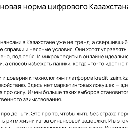
 новая норма цифрового Казахстан
ансами в Казахстане уже не тренд, а свершивший
 справки и неясные условия. Они хотят управлять 
но, под себя. И микрокредиты в онлайне идеально
, а способ избежать паники, когда что-то идёт не п
 и доверия к технологиям платформа kredit-zaim.k
покойствию. Здесь нет маркетинговых ловушек — зд
да про силу. И чем больше таких выборов становит
твенного заимствования.
 про деньги. Это про то, чтобы жить без страха п
ять ритм жизни из-за финансовой задержки. И в эт
ньги — это не ограничение, а инструмент. Инструм