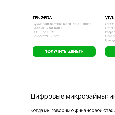
TENGEDA
VIVU
Сумма займа: от 50 000 до 165 000 тенге
Сумма 
Ставка: 0,29% в день
Ставка
ГЭСВ - до 179%
Возрас
Возраст 21-68 лет
Способ
Гражда
ПОЛУЧИТЬ ДЕНЬГИ
Цифровые микрозаймы: ин
Когда мы говорим о финансовой стаб