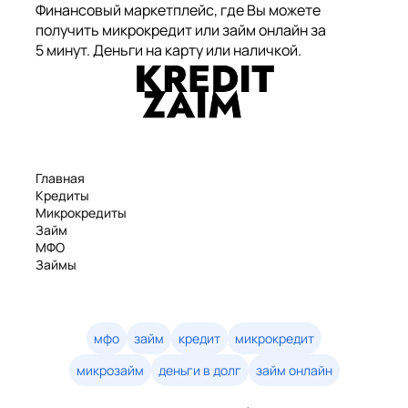
Финансовый маркетплейс, где Вы можете
получить микрокредит или займ онлайн за
5 минут. Деньги на карту или наличкой.
Главная
Кредиты
Микрокредиты
Займ
МФО
Займы
Статьи
Рейтинг
Деньги в долг
Займы онлайн
мфо
займ
кредит
микрокредит
Денежные кредиты
микрозайм
деньги в долг
займ онлайн