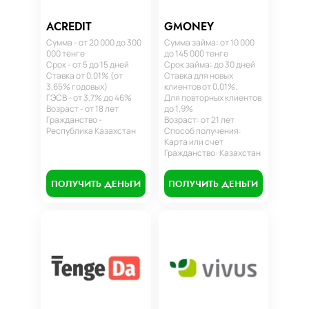
ACREDIT
GMONEY
Сумма - от 20 000 до 300
Сумма займа: от 10 000
000 тенге
до 145 000 тенге
Срок - от 5 до 15 дней
Срок займа: до 30 дней
Ставка от 0,01% (от
Ставка для новых
3,65% годовых)
клиентов от 0,01%.
ГЭСВ - от 3,7% до 46%
Для повторных клиентов
Возраст - от 18 лет
до 1,9%
Гражданство -
Возраст: от 21 лет
Республика Казахстан
Способ получения:
Карта или счет
Гражданство: Казахстан
ПОЛУЧИТЬ ДЕНЬГИ
ПОЛУЧИТЬ ДЕНЬГИ