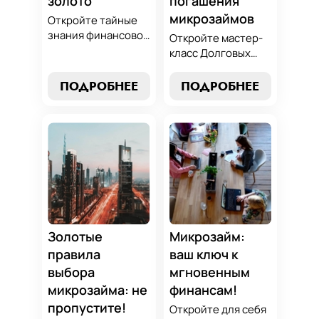
золото
погашения
микрозаймов
Откройте тайные
знания финансовой
Откройте мастер-
алхимии и
класс Долговых
научитесь
Джедаев по
превращать
погашению
ПОДРОБНЕЕ
ПОДРОБНЕЕ
обязательства по
микрозаймов и
микрозаймам в
освойте искусство
золотые
финансового
возможности.
равновесия.
Погрузитесь в мир
Узнайте, как
умного управления
управлять долгами
долгами с нашим
и достичь
практическим
финансовой
руководством.
гармонии, следуя
нашим
Золотые
Микрозайм:
проверенным
правила
ваш ключ к
стратегиям.
выбора
мгновенным
микрозайма: не
финансам!
пропустите!
Откройте для себя