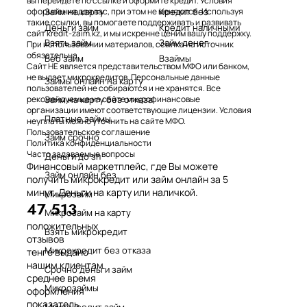
вы перейдете по ссылке и оформите кредит. Условия
Займ на карту
Кредит без
оформления для вас, при этом не меняются. Используя
такие ссылки, вы помогаете поддерживать и развивать
Деньги займ
Кредит наличными
сайт kredit-zaim.kz, и мы искренне ценим вашу поддержку.
Взять займ
Займ денег
При использовании материалов, ссылка на источник
обязательна.
Веб займ
Взаймы
Сайт НЕ является представительством МФО или банком,
не выдает микрокредитов. Персональные данные
Займы онлайн на карту
пользователей не собираются и не хранятся. Все
Займ на карту без отказа
рекомендуемые на сайте микрофинансовые
организации имеют соответствующие лицензии. Условия
Платные займы
неуплаты можно уточнить на сайте МФО.
Пользовательское соглашение
Займ срочно
Политика конфиденциальности
Часто задаваемые вопросы
Деньги до зп
Финансовый маркетплейс, где Вы можете
Займ онлайн без
получить микрокредит или займ онлайн за 5
минут. Деньги на карту или наличкой.
Микрозайм
47 513
Микрозайм на карту
положительных
Взять микрокредит
отзывов
Микрокредит без отказа
тенге выдано
нашим клиентам
Срочно деньги займ
среднее время
Микрозаймы
оформления
показатель
Микрокредит займ