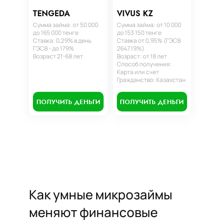
TENGEDA
VIVUS KZ
Сумма займа: от 50 000
Сумма займа: от 10 000
до 165 000 тенге
до 153 150 тенге
Ставка: 0,29% в день
Ставка от 0,95% (ГЭСВ
ГЭСВ - до 179%
2647.19%)
Возраст 21-68 лет
Возраст: от 18 лет
Способ получения:
Карта или счет
Гражданство: Казахстан
ПОЛУЧИТЬ ДЕНЬГИ
ПОЛУЧИТЬ ДЕНЬГИ
Как умные микрозаймы
меняют финансовые