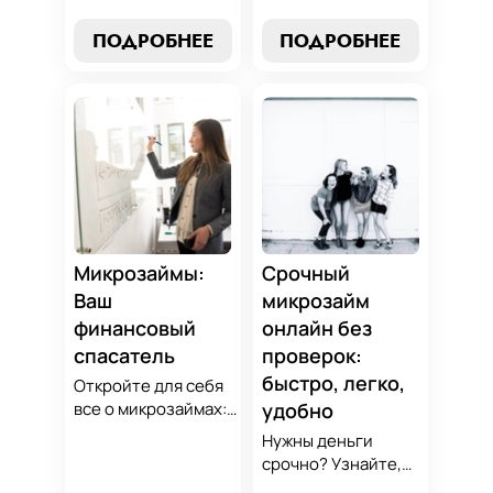
выбор без риска,
микрозаймов и
лучшие стратегии
узнайте, как
ПОДРОБНЕЕ
ПОДРОБНЕЕ
погашения и
выбрать
советы по
оптимальный
избежанию
вариант для ваших
подводных камней.
нужд. Откройте
Станьте
экспертные
финансово
стратегии
грамотным с нами!
погашения и
сделайте
осознанный выбор,
который
Микрозаймы:
Срочный
поддержит вашу
Ваш
микрозайм
финансовую
финансовый
онлайн без
стабильность.
спасатель
проверок:
быстро, легко,
Откройте для себя
все о микрозаймах:
удобно
от выбора лучших
Нужны деньги
условий до
срочно? Узнайте,
эффективных
как получить