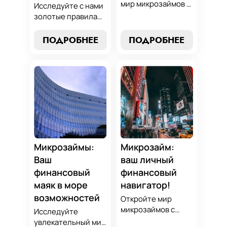
мир микрозаймов с
Исследуйте с нами
нашим гидом:
золотые правила
узнайте, как
выбора микрозайма
выбрать лучший
и узнайте, как
ПОДРОБНЕЕ
ПОДРОБНЕЕ
микрозайм,
выбрать
разработать
оптимальный
стратегии
вариант,
погашения и
разработать
обеспечить себе
стратегию
финансовую
погашения и
стабильность. Ваш
обеспечить свою
ключ к умным
финансовую
финансам здесь!
безопасность. Ваш
компас в мире
Микрозаймы:
Микрозайм:
микрокредитов!
Ваш
ваш личный
финансовый
финансовый
маяк в море
навигатор!
возможностей
Откройте мир
микрозаймов с
Исследуйте
нашим гидом:
увлекательный мир