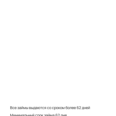
Мрамор. Гранит. Травертин. Оникс
Мрамор. Гранит. Травертин.
Все займы выдаются со сроком более 62 дней
Минимальный срок займа 62 дня