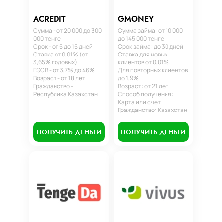
ACREDIT
GMONEY
Сумма - от 20 000 до 300
Сумма займа: от 10 000
000 тенге
до 145 000 тенге
Срок - от 5 до 15 дней
Срок займа: до 30 дней
Ставка от 0,01% (от
Ставка для новых
3,65% годовых)
клиентов от 0,01%.
ГЭСВ - от 3,7% до 46%
Для повторных клиентов
Возраст - от 18 лет
до 1,9%
Гражданство -
Возраст: от 21 лет
Республика Казахстан
Способ получения:
Карта или счет
Гражданство: Казахстан
ПОЛУЧИТЬ ДЕНЬГИ
ПОЛУЧИТЬ ДЕНЬГИ