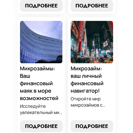
выбрать лучший
и узнайте, как
ПОДРОБНЕЕ
ПОДРОБНЕЕ
микрозайм,
выбрать
разработать
оптимальный
стратегии
вариант,
погашения и
разработать
обеспечить себе
стратегию
финансовую
погашения и
стабильность. Ваш
обеспечить свою
ключ к умным
финансовую
финансам здесь!
безопасность. Ваш
компас в мире
Микрозаймы:
Микрозайм:
микрокредитов!
Ваш
ваш личный
финансовый
финансовый
маяк в море
навигатор!
возможностей
Откройте мир
микрозаймов с
Исследуйте
нашим гидом:
увлекательный мир
выбор без риска,
микрозаймов и
лучшие стратегии
узнайте, как
ПОДРОБНЕЕ
ПОДРОБНЕЕ
погашения и
выбрать