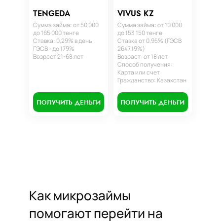
TENGEDA
VIVUS KZ
Сумма займа: от 50 000
Сумма займа: от 10 000
до 165 000 тенге
до 153 150 тенге
Ставка: 0,29% в день
Ставка от 0,95% (ГЭСВ
ГЭСВ - до 179%
2647.19%)
Возраст 21-68 лет
Возраст: от 18 лет
Способ получения:
Карта или счет
Гражданство: Казахстан
ПОЛУЧИТЬ ДЕНЬГИ
ПОЛУЧИТЬ ДЕНЬГИ
Как микрозаймы
помогают перейти на