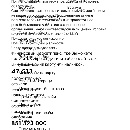
Взять займ
Займ денег
При использовании материалов, ссылка на источник
обязательна.
Веб займ
Взаймы
Сайт НЕ является представительством МФО или банком,
не выдает микрокредитов. Персональные данные
Займы онлайн на карту
пользователей не собираются и не хранятся. Все
Займ на карту без отказа
рекомендуемые на сайте микрофинансовые
организации имеют соответствующие лицензии. Условия
Платные займы
неуплаты можно уточнить на сайте МФО.
Пользовательское соглашение
Займ срочно
Политика конфиденциальности
Часто задаваемые вопросы
Деньги до зп
Финансовый маркетплейс, где Вы можете
Займ онлайн без
получить микрокредит или займ онлайн за 5
минут. Деньги на карту или наличкой.
Микрозайм
47 513
Микрозайм на карту
положительных
Взять микрокредит
отзывов
Микрокредит без отказа
тенге выдано
нашим клиентам
Срочно деньги займ
среднее время
Микрозаймы
оформления
показатель
Микрокредит займ
одобрения
Статьи
851 523 000
Получить деньги