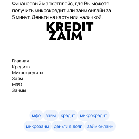
Финансовый маркетплейс, где Вы можете
получить микрокредит или займ онлайн за
5 минут. Деньги на карту или наличкой.
Главная
Кредиты
Микрокредиты
Займ
МФО
Займы
Статьи
Рейтинг
Деньги в долг
Займы онлайн
мфо
займ
кредит
микрокредит
Денежные кредиты
микрозайм
деньги в долг
займ онлайн