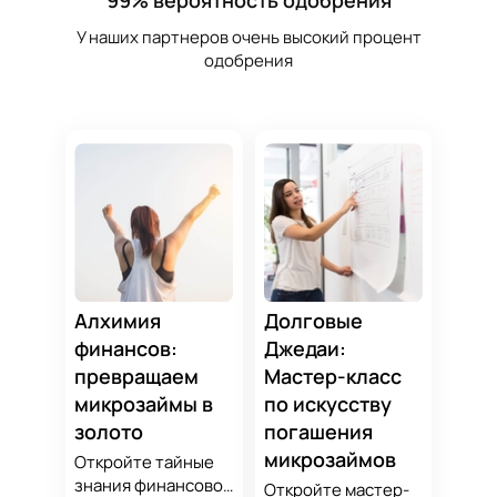
99% вероятность одобрения
У наших партнеров очень высокий процент
одобрения
Алхимия
Долговые
финансов:
Джедаи:
превращаем
Мастер-класс
микрозаймы в
по искусству
золото
погашения
микрозаймов
Откройте тайные
знания финансовой
Откройте мастер-