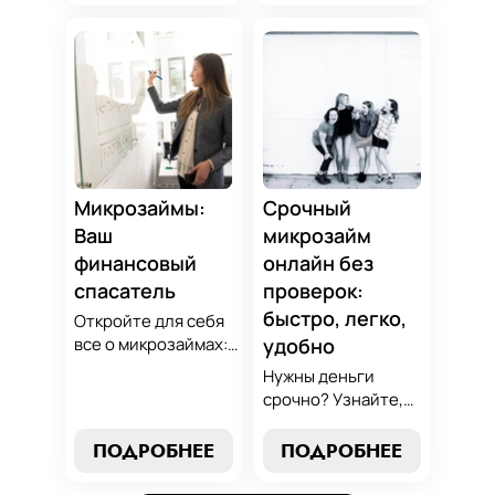
советы по
оптимальный
избежанию
вариант для ваших
подводных камней.
нужд. Откройте
Станьте
экспертные
финансово
стратегии
грамотным с нами!
погашения и
сделайте
осознанный выбор,
который
Микрозаймы:
Срочный
поддержит вашу
Ваш
микрозайм
финансовую
финансовый
онлайн без
стабильность.
спасатель
проверок:
быстро, легко,
Откройте для себя
все о микрозаймах:
удобно
от выбора лучших
Нужны деньги
условий до
срочно? Узнайте,
эффективных
как получить
стратегий
срочный
ПОДРОБНЕЕ
ПОДРОБНЕЕ
погашения. Наше
микрозайм онлайн
руководство станет
без проверок и