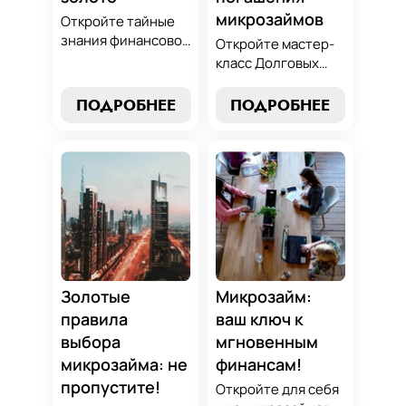
микрозаймов
Откройте тайные
знания финансовой
Откройте мастер-
алхимии и
класс Долговых
научитесь
Джедаев по
превращать
погашению
ПОДРОБНЕЕ
ПОДРОБНЕЕ
обязательства по
микрозаймов и
микрозаймам в
освойте искусство
золотые
финансового
возможности.
равновесия.
Погрузитесь в мир
Узнайте, как
умного управления
управлять долгами
долгами с нашим
и достичь
практическим
финансовой
руководством.
гармонии, следуя
нашим
Золотые
Микрозайм:
проверенным
правила
ваш ключ к
стратегиям.
выбора
мгновенным
микрозайма: не
финансам!
пропустите!
Откройте для себя