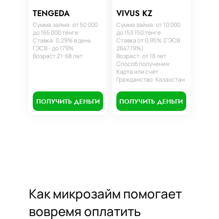
TENGEDA
VIVUS KZ
Сумма займа: от 50 000
Сумма займа: от 10 000
до 165 000 тенге
до 153 150 тенге
Ставка: 0,29% в день
Ставка от 0,95% (ГЭСВ
ГЭСВ - до 179%
2647.19%)
Возраст 21-68 лет
Возраст: от 18 лет
Способ получения:
Карта или счет
Гражданство: Казахстан
ПОЛУЧИТЬ ДЕНЬГИ
ПОЛУЧИТЬ ДЕНЬГИ
Как микрозайм помогает
вовремя оплатить