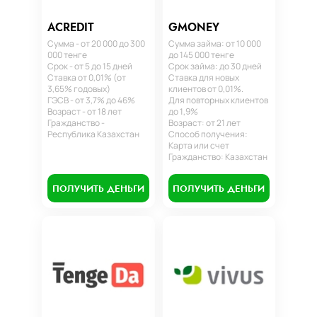
ACREDIT
GMONEY
Сумма - от 20 000 до 300
Сумма займа: от 10 000
000 тенге
до 145 000 тенге
Срок - от 5 до 15 дней
Срок займа: до 30 дней
Ставка от 0,01% (от
Ставка для новых
3,65% годовых)
клиентов от 0,01%.
ГЭСВ - от 3,7% до 46%
Для повторных клиентов
Возраст - от 18 лет
до 1,9%
Гражданство -
Возраст: от 21 лет
Республика Казахстан
Способ получения:
Карта или счет
Гражданство: Казахстан
ПОЛУЧИТЬ ДЕНЬГИ
ПОЛУЧИТЬ ДЕНЬГИ