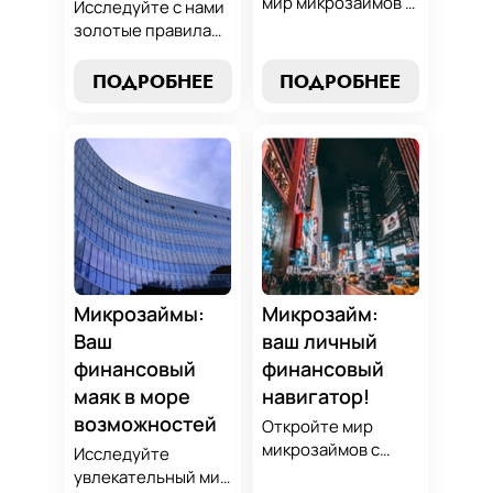
мир микрозаймов с
Исследуйте с нами
нашим гидом:
золотые правила
узнайте, как
выбора микрозайма
выбрать лучший
и узнайте, как
ПОДРОБНЕЕ
ПОДРОБНЕЕ
микрозайм,
выбрать
разработать
оптимальный
стратегии
вариант,
погашения и
разработать
обеспечить себе
стратегию
финансовую
погашения и
стабильность. Ваш
обеспечить свою
ключ к умным
финансовую
финансам здесь!
безопасность. Ваш
компас в мире
Микрозаймы:
Микрозайм:
микрокредитов!
Ваш
ваш личный
финансовый
финансовый
маяк в море
навигатор!
возможностей
Откройте мир
микрозаймов с
Исследуйте
нашим гидом:
увлекательный мир