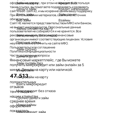
Займ на карту
Кредит без
оформления для вас, при этом не меняются. Используя
такие ссылки, вы помогаете поддерживать и развивать
Деньги займ
Кредит наличными
сайт kredit-zaim.kz, и мы искренне ценим вашу поддержку.
Взять займ
Займ денег
При использовании материалов, ссылка на источник
обязательна.
Веб займ
Взаймы
Сайт НЕ является представительством МФО или банком,
не выдает микрокредитов. Персональные данные
Займы онлайн на карту
пользователей не собираются и не хранятся. Все
Займ на карту без отказа
рекомендуемые на сайте микрофинансовые
организации имеют соответствующие лицензии. Условия
Платные займы
неуплаты можно уточнить на сайте МФО.
Пользовательское соглашение
Займ срочно
Политика конфиденциальности
Часто задаваемые вопросы
Деньги до зп
Финансовый маркетплейс, где Вы можете
Займ онлайн без
получить микрокредит или займ онлайн за 5
минут. Деньги на карту или наличкой.
Микрозайм
47 513
Микрозайм на карту
положительных
Взять микрокредит
отзывов
Микрокредит без отказа
тенге выдано
нашим клиентам
Срочно деньги займ
среднее время
Микрозаймы
оформления
показатель
Микрокредит займ