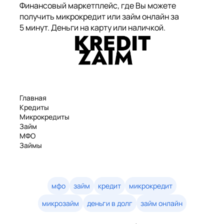
Финансовый маркетплейс, где Вы можете
получить микрокредит или займ онлайн за
5 минут. Деньги на карту или наличкой.
Главная
Кредиты
Микрокредиты
Займ
МФО
Займы
Статьи
Рейтинг
Деньги в долг
Займы онлайн
мфо
займ
кредит
микрокредит
Денежные кредиты
микрозайм
деньги в долг
займ онлайн