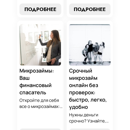
выбор без риска,
микрозаймов и
лучшие стратегии
узнайте, как
ПОДРОБНЕЕ
ПОДРОБНЕЕ
погашения и
выбрать
советы по
оптимальный
избежанию
вариант для ваших
подводных камней.
нужд. Откройте
Станьте
экспертные
финансово
стратегии
грамотным с нами!
погашения и
сделайте
осознанный выбор,
который
Микрозаймы:
Срочный
поддержит вашу
Ваш
микрозайм
финансовую
финансовый
онлайн без
стабильность.
спасатель
проверок:
быстро, легко,
Откройте для себя
все о микрозаймах:
удобно
от выбора лучших
Нужны деньги
условий до
срочно? Узнайте,
эффективных
как получить