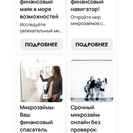
финансовый
финансовый
маяк в море
навигатор!
возможностей
Откройте мир
микрозаймов с
Исследуйте
нашим гидом:
увлекательный мир
выбор без риска,
микрозаймов и
лучшие стратегии
узнайте, как
ПОДРОБНЕЕ
ПОДРОБНЕЕ
погашения и
выбрать
советы по
оптимальный
избежанию
вариант для ваших
подводных камней.
нужд. Откройте
Станьте
экспертные
финансово
стратегии
грамотным с нами!
погашения и
сделайте
осознанный выбор,
который
Микрозаймы:
Срочный
поддержит вашу
Ваш
микрозайм
финансовую
финансовый
онлайн без
стабильность.
спасатель
проверок: