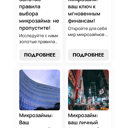
проверенным
правила
ваш ключ к
стратегиям.
выбора
мгновенным
микрозайма: не
финансам!
пропустите!
Откройте для себя
мир микрозаймов с
Исследуйте с нами
нашим гидом:
золотые правила
узнайте, как
выбора микрозайма
выбрать лучший
и узнайте, как
ПОДРОБНЕЕ
ПОДРОБНЕЕ
микрозайм,
выбрать
разработать
оптимальный
стратегии
вариант,
погашения и
разработать
обеспечить себе
стратегию
финансовую
погашения и
стабильность. Ваш
обеспечить свою
ключ к умным
финансовую
финансам здесь!
безопасность. Ваш
компас в мире
Микрозаймы:
Микрозайм:
микрокредитов!
Ваш
ваш личный