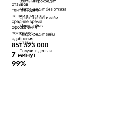
Взять микрокредит
отзывов
Микрокредит без отказа
тенге выдано
нашим клиентам
Срочно деньги займ
среднее время
Микрозаймы
оформления
показатель
Микрокредит займ
одобрения
Статьи
851 523 000
Получить деньги
7 минут
99%