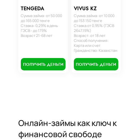
TENGEDA
VIVUS KZ
Сумма займа: от 50 000
Сумма займа: от 10 000
до 165 000 тенге
до 153 150 тенге
Ставка: 0,29% в день
Ставка от 0,95% (ГЭСВ
ГЭСВ - до 179%
2647.19%)
Возраст 21-68 лет
Возраст: от 18 лет
Способ получения:
Карта или счет
Гражданство: Казахстан
ПОЛУЧИТЬ ДЕНЬГИ
ПОЛУЧИТЬ ДЕНЬГИ
Онлайн-займы как ключ к
финансовой свободе