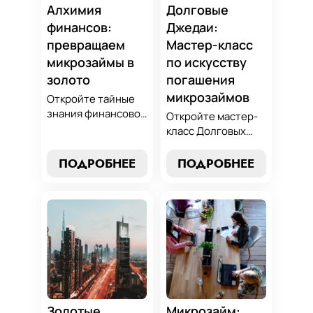
Алхимия
Долговые
финансов:
Джедаи:
превращаем
Мастер-класс
микрозаймы в
по искусству
золото
погашения
микрозаймов
Откройте тайные
знания финансовой
Откройте мастер-
алхимии и
класс Долговых
научитесь
Джедаев по
превращать
погашению
ПОДРОБНЕЕ
ПОДРОБНЕЕ
обязательства по
микрозаймов и
микрозаймам в
освойте искусство
золотые
финансового
возможности.
равновесия.
Погрузитесь в мир
Узнайте, как
умного управления
управлять долгами
долгами с нашим
и достичь
практическим
финансовой
руководством.
гармонии, следуя
нашим
Золотые
Микрозайм: