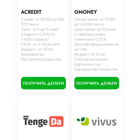
ACREDIT
GMONEY
Сумма - от 20 000 до 300
Сумма займа: от 10 000
000 тенге
до 145 000 тенге
Срок - от 5 до 15 дней
Срок займа: до 30 дней
Ставка от 0,01% (от
Ставка для новых
3,65% годовых)
клиентов от 0,01%.
ГЭСВ - от 3,7% до 46%
Для повторных клиентов
Возраст - от 18 лет
до 1,9%
Гражданство -
Возраст: от 21 лет
Республика Казахстан
Способ получения:
Карта или счет
Гражданство: Казахстан
ПОЛУЧИТЬ ДЕНЬГИ
ПОЛУЧИТЬ ДЕНЬГИ