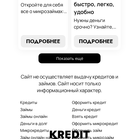
быстро, легко,
Откройте для себя
все о микрозаймах:
удобно
от выбора лучших
Нужны деньги
условий до
срочно? Узнайте,
эффективных
как получить
стратегий
срочный
ПОДРОБНЕЕ
ПОДРОБНЕЕ
погашения. Наше
микрозайм онлайн
руководство станет
без проверок и
вашим надежным
Показать ещё
длительного
помощником в мире
ожидания. Решение
микрокредитования.
ваших финансовых
Сайт не осуществляет выдачу кредитов и
проблем здесь и
займов. Сайт носит только
сейчас.
информационный характер.
Кредиты
Оформить кредит
Займы
Деньги кредит
Займы онлайн
Взять кредит
Деньги в долг
Оформить микрокредит
Микрокредиты
Оформить займ
Займ онлайн на карту
Оформить микрозайм