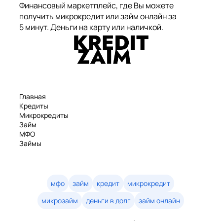
Финансовый маркетплейс, где Вы можете
получить микрокредит или займ онлайн за
5 минут. Деньги на карту или наличкой.
Главная
Кредиты
Микрокредиты
Займ
МФО
Займы
Статьи
Рейтинг
Деньги в долг
Займы онлайн
мфо
займ
кредит
микрокредит
Денежные кредиты
микрозайм
деньги в долг
займ онлайн