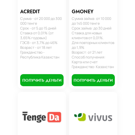
ACREDIT
GMONEY
Сумма - от 20 000 до 300
Сумма займа: от 10 000
000 тенге
до 145 000 тенге
Срок - от 5 до 15 дней
Срок займа: до 30 дней
Ставка от 0,01% (от
Ставка для новых
3,65% годовых)
клиентов от 0,01%.
ГЭСВ - от 3,7% до 46%
Для повторных клиентов
Возраст - от 18 лет
до 1,9%
Гражданство -
Возраст: от 21 лет
Республика Казахстан
Способ получения:
Карта или счет
Гражданство: Казахстан
ПОЛУЧИТЬ ДЕНЬГИ
ПОЛУЧИТЬ ДЕНЬГИ