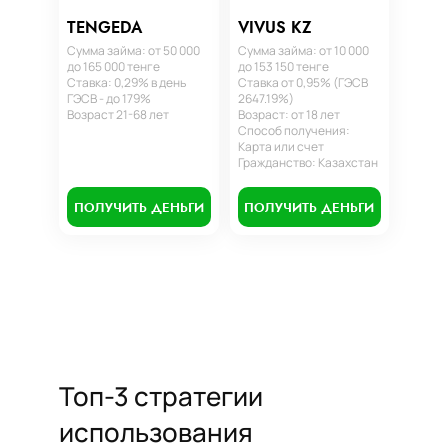
TENGEDA
VIVUS KZ
Сумма займа: от 50 000
Сумма займа: от 10 000
до 165 000 тенге
до 153 150 тенге
Ставка: 0,29% в день
Ставка от 0,95% (ГЭСВ
ГЭСВ - до 179%
2647.19%)
Возраст 21-68 лет
Возраст: от 18 лет
Способ получения:
Карта или счет
Гражданство: Казахстан
ПОЛУЧИТЬ ДЕНЬГИ
ПОЛУЧИТЬ ДЕНЬГИ
Топ-3 стратегии
использования