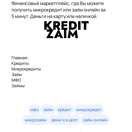
Финансовый маркетплейс, где Вы можете
получить микрокредит или займ онлайн за
5 минут. Деньги на карту или наличкой.
Главная
Кредиты
Микрокредиты
Займ
МФО
Займы
Статьи
Рейтинг
Деньги в долг
Займы онлайн
мфо
займ
кредит
микрокредит
Денежные кредиты
микрозайм
деньги в долг
займ онлайн