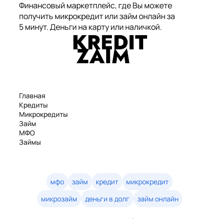
Финансовый маркетплейс, где Вы можете
получить микрокредит или займ онлайн за
5 минут. Деньги на карту или наличкой.
Главная
Кредиты
Микрокредиты
Займ
МФО
Займы
Статьи
Рейтинг
Деньги в долг
Займы онлайн
мфо
займ
кредит
микрокредит
Денежные кредиты
микрозайм
деньги в долг
займ онлайн