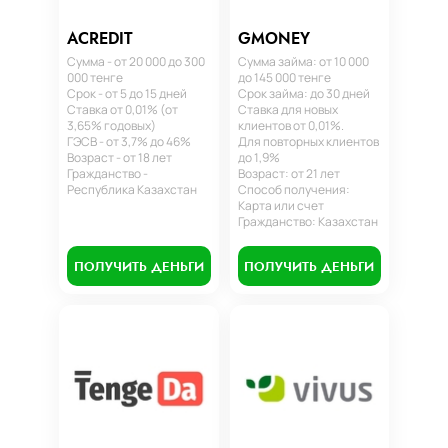
ACREDIT
GMONEY
Сумма - от 20 000 до 300
Сумма займа: от 10 000
000 тенге
до 145 000 тенге
Срок - от 5 до 15 дней
Срок займа: до 30 дней
Ставка от 0,01% (от
Ставка для новых
3,65% годовых)
клиентов от 0,01%.
ГЭСВ - от 3,7% до 46%
Для повторных клиентов
Возраст - от 18 лет
до 1,9%
Гражданство -
Возраст: от 21 лет
Республика Казахстан
Способ получения:
Карта или счет
Гражданство: Казахстан
ПОЛУЧИТЬ ДЕНЬГИ
ПОЛУЧИТЬ ДЕНЬГИ