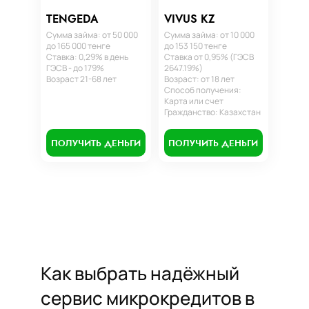
TENGEDA
VIVUS KZ
Сумма займа: от 50 000
Сумма займа: от 10 000
до 165 000 тенге
до 153 150 тенге
Ставка: 0,29% в день
Ставка от 0,95% (ГЭСВ
ГЭСВ - до 179%
2647.19%)
Возраст 21-68 лет
Возраст: от 18 лет
Способ получения:
Карта или счет
Гражданство: Казахстан
ПОЛУЧИТЬ ДЕНЬГИ
ПОЛУЧИТЬ ДЕНЬГИ
Как выбрать надёжный
сервис микрокредитов в