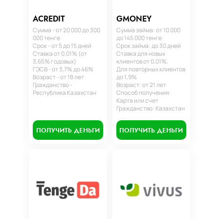
ACREDIT
GMONEY
Сумма - от 20 000 до 300
Сумма займа: от 10 000
000 тенге
до 145 000 тенге
Срок - от 5 до 15 дней
Срок займа: до 30 дней
Ставка от 0,01% (от
Ставка для новых
3,65% годовых)
клиентов от 0,01%.
ГЭСВ - от 3,7% до 46%
Для повторных клиентов
Возраст - от 18 лет
до 1,9%
Гражданство -
Возраст: от 21 лет
Республика Казахстан
Способ получения:
Карта или счет
Гражданство: Казахстан
ПОЛУЧИТЬ ДЕНЬГИ
ПОЛУЧИТЬ ДЕНЬГИ