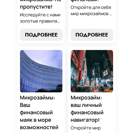
пропустите!
Откройте для себя
мир микрозаймов с
Исследуйте с нами
нашим гидом:
золотые правила
узнайте, как
выбора микрозайма
выбрать лучший
и узнайте, как
ПОДРОБНЕЕ
ПОДРОБНЕЕ
микрозайм,
выбрать
разработать
оптимальный
стратегии
вариант,
погашения и
разработать
обеспечить себе
стратегию
финансовую
погашения и
стабильность. Ваш
обеспечить свою
ключ к умным
финансовую
финансам здесь!
безопасность. Ваш
компас в мире
Микрозаймы:
Микрозайм:
микрокредитов!
Ваш
ваш личный
финансовый
финансовый
маяк в море
навигатор!
возможностей
Откройте мир