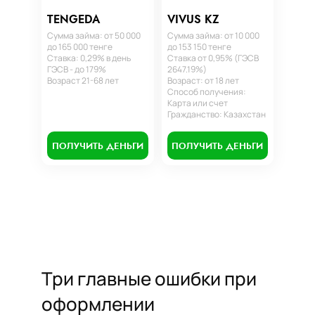
TENGEDA
VIVUS KZ
Сумма займа: от 50 000
Сумма займа: от 10 000
до 165 000 тенге
до 153 150 тенге
Ставка: 0,29% в день
Ставка от 0,95% (ГЭСВ
ГЭСВ - до 179%
2647.19%)
Возраст 21-68 лет
Возраст: от 18 лет
Способ получения:
Карта или счет
Гражданство: Казахстан
ПОЛУЧИТЬ ДЕНЬГИ
ПОЛУЧИТЬ ДЕНЬГИ
Три главные ошибки при
оформлении