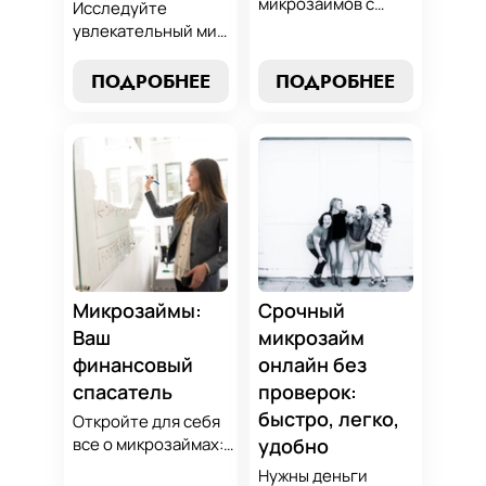
микрозаймов с
Исследуйте
нашим гидом:
увлекательный мир
выбор без риска,
микрозаймов и
лучшие стратегии
узнайте, как
ПОДРОБНЕЕ
ПОДРОБНЕЕ
погашения и
выбрать
советы по
оптимальный
избежанию
вариант для ваших
подводных камней.
нужд. Откройте
Станьте
экспертные
финансово
стратегии
грамотным с нами!
погашения и
сделайте
осознанный выбор,
который
Микрозаймы:
Срочный
поддержит вашу
Ваш
микрозайм
финансовую
финансовый
онлайн без
стабильность.
спасатель
проверок:
быстро, легко,
Откройте для себя
все о микрозаймах:
удобно
от выбора лучших
Нужны деньги