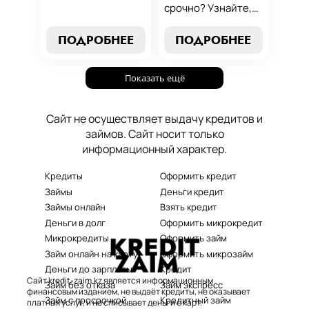
условий до
срочно? Узнайте,
эффективных
как получить
стратегий
срочный
ПОДРОБНЕЕ
ПОДРОБНЕЕ
погашения. Наше
микрозайм онлайн
руководство станет
без проверок и
вашим надежным
Показать ещё
длительного
помощником в мире
ожидания. Решение
микрокредитования.
ваших финансовых
Сайт не осуществляет выдачу кредитов и
проблем здесь и
займов. Сайт носит только
сейчас.
информационный характер.
Кредиты
Оформить кредит
Займы
Деньги кредит
Займы онлайн
Взять кредит
Деньги в долг
Оформить микрокредит
Микрокредиты
Оформить займ
Займ онлайн на карту
Оформить микрозайм
Деньги до зарплаты
Кредит
Сайт kredit-zaim.kz является информационным
Займ без отказа
Займ экспресс
финансовым изданием, не выдаёт кредиты, не оказывает
Займ с просрочкой
Кредитный займ
платных услуг, и не списывает деньги с карт.