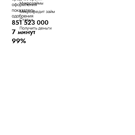
Микрозаймы
оформления
показатель
Микрокредит займ
одобрения
Статьи
851 523 000
Получить деньги
7 минут
99%