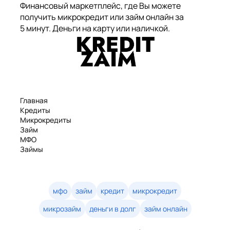
Финансовый маркетплейс, где Вы можете
получить микрокредит или займ онлайн за
5 минут. Деньги на карту или наличкой.
Главная
Кредиты
Микрокредиты
Займ
МФО
Займы
Статьи
Рейтинг
Деньги в долг
Займы онлайн
мфо
займ
кредит
микрокредит
Денежные кредиты
микрозайм
деньги в долг
займ онлайн