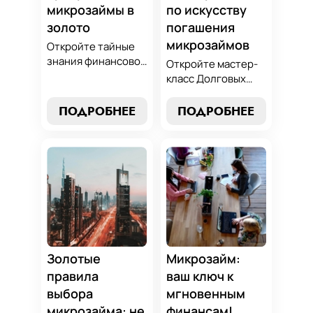
микрозаймы в
по искусству
золото
погашения
микрозаймов
Откройте тайные
знания финансовой
Откройте мастер-
алхимии и
класс Долговых
научитесь
Джедаев по
превращать
погашению
ПОДРОБНЕЕ
ПОДРОБНЕЕ
обязательства по
микрозаймов и
микрозаймам в
освойте искусство
золотые
финансового
возможности.
равновесия.
Погрузитесь в мир
Узнайте, как
умного управления
управлять долгами
долгами с нашим
и достичь
практическим
финансовой
руководством.
гармонии, следуя
нашим
Золотые
Микрозайм:
проверенным
правила
ваш ключ к
стратегиям.
выбора
мгновенным
микрозайма: не
финансам!