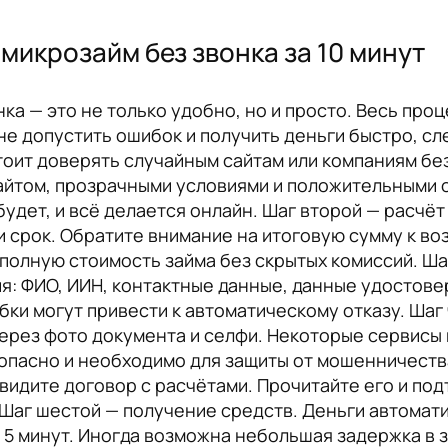
 микрозайм без звонка за 10 минут
а — это не только удобно, но и просто. Весь про
не допустить ошибок и получить деньги быстро, сл
оит доверять случайным сайтам или компаниям бе
йтом, прозрачными условиями и положительными о
будет, и всё делается онлайн. Шаг второй — расчёт
 срок. Обратите внимание на итоговую сумму к воз
 полную стоимость займа без скрытых комиссий. Ша
: ФИО, ИИН, контактные данные, данные удостове
бки могут привести к автоматическому отказу. Шаг
рез фото документа и селфи. Некоторые сервисы м
зопасно и необходимо для защиты от мошенничеств
увидите договор с расчётами. Прочитайте его и по
. Шаг шестой — получение средств. Деньги автомат
 5 минут. Иногда возможна небольшая задержка в 