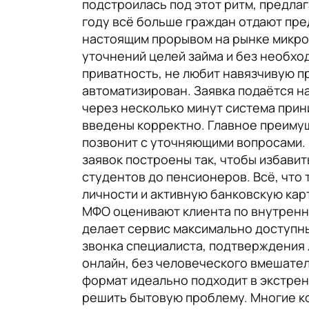
подстроилась под этот ритм, предла
году всё больше граждан отдают пре
настоящим прорывом на рынке микро
уточнений целей займа и без необхо
приватность, не любит навязчивую п
автоматизирован. Заявка подаётся на
через несколько минут система при
введены корректно. Главное преиму
позвонит с уточняющими вопросами. 
заявок построены так, чтобы избавит
студентов до пенсионеров. Всё, что
личности и активную банковскую кар
МФО оценивают клиента по внутренн
делает сервис максимально доступны
звонка специалиста, подтверждения 
онлайн, без человеческого вмешатель
формат идеально подходит в экстренн
решить бытовую проблему. Многие ко