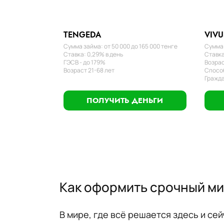
TENGEDA
VIVU
Сумма займа: от 50 000 до 165 000 тенге
Сумма 
Ставка: 0,29% в день
Ставка
ГЭСВ - до 179%
Возрас
Возраст 21-68 лет
Способ
Гражда
ПОЛУЧИТЬ ДЕНЬГИ
Как оформить срочный мик
В мире, где всё решается здесь и с