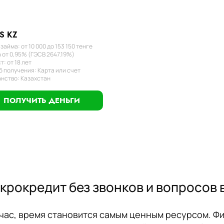
S KZ
займа: от 10 000 до 153 150 тенге
 от 0,95% (ГЭСВ 2647.19%)
т: от 18 лет
 получения: Карта или счет
нство: Казахстан
ПОЛУЧИТЬ ДЕНЬГИ
рокредит без звонков и вопросов в
ейчас, время становится самым ценным ресурсом. Ф