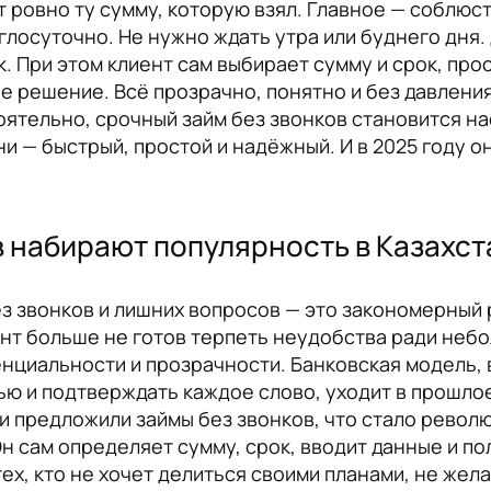
ровно ту сумму, которую взял. Главное — соблюсти
лосуточно. Не нужно ждать утра или буднего дня.
к. При этом клиент сам выбирает сумму и срок, пр
 решение. Всё прозрачно, понятно и без давления.
оятельно, срочный займ без звонков становится н
и — быстрый, простой и надёжный. И в 2025 году о
в набирают популярность в Казахст
з звонков и лишних вопросов — это закономерный
нт больше не готов терпеть неудобства ради небо
нциальности и прозрачности. Банковская модель,
ью и подтверждать каждое слово, уходит в прошло
и предложили займы без звонков, что стало рево
Он сам определяет сумму, срок, вводит данные и п
тех, кто не хочет делиться своими планами, не же