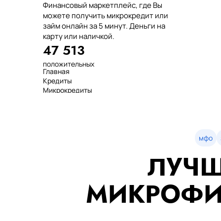
Финансовый маркетплейс, где Вы
можете получить микрокредит или
займ онлайн за 5 минут. Деньги на
карту или наличкой.
47 513
положительных
Главная
отзывов
Кредиты
тенге выдано
Микрокредиты
нашим клиентам
Займ
среднее время
МФО
оформления
Займы
показатель
Статьи
одобрения
Рейтинг
мфо
Деньги в долг
ЛУЧШ
Займы онлайн
Денежные кредиты
851 523 000
МИКРОФИ
7 минут
99%