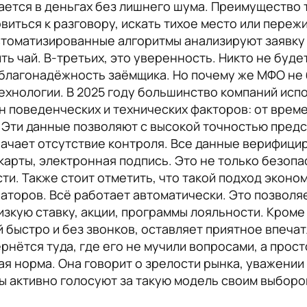
ается в деньгах без лишнего шума. Преимущество 
овиться к разговору, искать тихое место или пере
Автоматизированные алгоритмы анализируют заявку 
ть чай. В-третьих, это уверенность. Никто не буд
 благонадёжность заёмщика. Но почему же МФО не 
технологии. В 2025 году большинство компаний ис
н поведенческих и технических факторов: от врем
Эти данные позволяют с высокой точностью предс
значает отсутствие контроля. Все данные верифиц
арты, электронная подпись. Это не только безопа
и. Также стоит отметить, что такой подход эконо
торов. Всё работает автоматически. Это позволя
изкую ставку, акции, программы лояльности. Кроме
 быстро и без звонков, оставляет приятное впечат
нётся туда, где его не мучили вопросами, а прост
ая норма. Она говорит о зрелости рынка, уважении 
цы активно голосуют за такую модель своим выбор