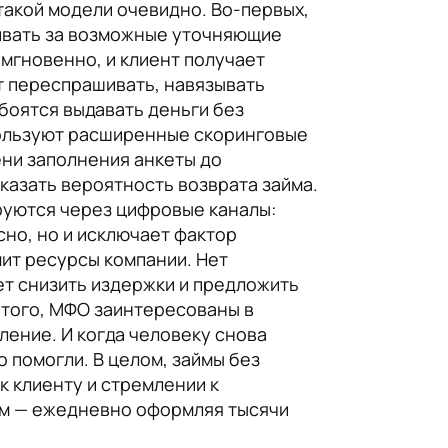
такой модели очевидно. Во-первых,
живать за возможные уточняющие
мгновенно, и клиент получает
ет переспрашивать, навязывать
боятся выдавать деньги без
пользуют расширенные скоринговые
ени заполнения анкеты до
казать вероятность возврата займа.
ируются через цифровые каналы:
сно, но и исключает фактор
мит ресурсы компании. Нет
ет снизить издержки и предложить
 того, МФО заинтересованы в
ление. И когда человеку снова
о помогли. В целом, займы без
к клиенту и стремлении к
ом — ежедневно оформляя тысячи