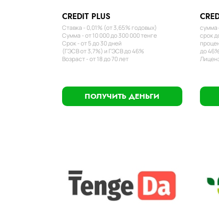
CREDIT PLUS
CRED
Ставка - 0,01% (от 3,65% годовых)
сумма 
Сумма - от 10 000 до 300 000 тенге
срок д
Срок - от 5 до 30 дней
процен
(ГЭСВ от 3,7%) и ГЭСВ до 46%
до 46%
Возраст - от 18 до 70 лет
Лиценз
ПОЛУЧИТЬ ДЕНЬГИ