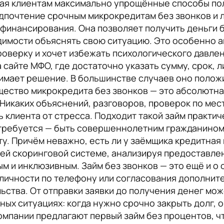
гая клиентам максимально упрощённые способы по
дпочтение срочным микрокредитам без звонков и л
финансирования. Она позволяет получить деньги 
димости объяснять свою ситуацию. Это особенно ак
роверку и хочет избежать психологического давл
 сайте МФО, где достаточно указать сумму, срок, 
нимает решение. В большинстве случаев оно полож
щество микрокредита без звонков — это абсолютна
Никаких объяснений, разговоров, проверок по мес
ь клиента от стресса. Подходит такой займ практи
 требуется — быть совершеннолетним гражданином
ту. Причём неважно, есть ли у заёмщика кредитная
ей скоринговой системе, анализируя предоставле
м и инклюзивным. Займ без звонков — это ещё и о 
личности по телефону или согласования дополните
ства. От отправки заявки до получения денег може
ых ситуациях: когда нужно срочно закрыть долг, о
мпании предлагают первый займ без процентов, ч