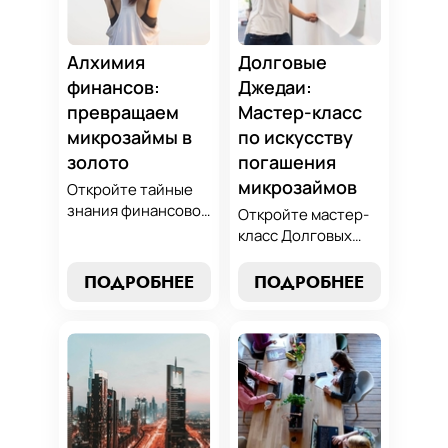
Алхимия
Долговые
финансов:
Джедаи:
превращаем
Мастер-класс
микрозаймы в
по искусству
золото
погашения
микрозаймов
Откройте тайные
знания финансовой
Откройте мастер-
алхимии и
класс Долговых
научитесь
Джедаев по
превращать
погашению
ПОДРОБНЕЕ
ПОДРОБНЕЕ
обязательства по
микрозаймов и
микрозаймам в
освойте искусство
золотые
финансового
возможности.
равновесия.
Погрузитесь в мир
Узнайте, как
умного управления
управлять долгами
долгами с нашим
и достичь
практическим
финансовой