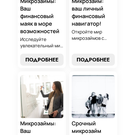
Микрозаймы:
Микрозайм:
микрокредитов!
Ваш
ваш личный
финансовый
финансовый
маяк в море
навигатор!
возможностей
Откройте мир
микрозаймов с
Исследуйте
нашим гидом:
увлекательный мир
выбор без риска,
микрозаймов и
лучшие стратегии
узнайте, как
ПОДРОБНЕЕ
ПОДРОБНЕЕ
погашения и
выбрать
советы по
оптимальный
избежанию
вариант для ваших
подводных камней.
нужд. Откройте
Станьте
экспертные
финансово
стратегии
грамотным с нами!
погашения и
сделайте
осознанный выбор,
который
Микрозаймы:
Срочный
поддержит вашу
Ваш
микрозайм
финансовую