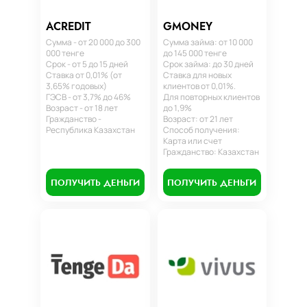
ACREDIT
GMONEY
Сумма - от 20 000 до 300
Сумма займа: от 10 000
000 тенге
до 145 000 тенге
Срок - от 5 до 15 дней
Срок займа: до 30 дней
Ставка от 0,01% (от
Ставка для новых
3,65% годовых)
клиентов от 0,01%.
ГЭСВ - от 3,7% до 46%
Для повторных клиентов
Возраст - от 18 лет
до 1,9%
Гражданство -
Возраст: от 21 лет
Республика Казахстан
Способ получения:
Карта или счет
Гражданство: Казахстан
ПОЛУЧИТЬ ДЕНЬГИ
ПОЛУЧИТЬ ДЕНЬГИ