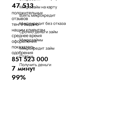
47 513
Микрозайм на карту
положительных
Взять микрокредит
отзывов
Микрокредит без отказа
тенге выдано
нашим клиентам
Срочно деньги займ
среднее время
Микрозаймы
оформления
показатель
Микрокредит займ
одобрения
Статьи
851 523 000
Получить деньги
7 минут
99%