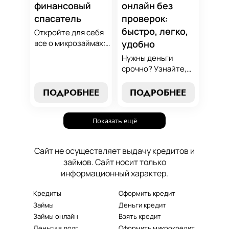
финансовый
онлайн без
стабильность.
спасатель
проверок:
быстро, легко,
Откройте для себя
все о микрозаймах:
удобно
от выбора лучших
Нужны деньги
условий до
срочно? Узнайте,
эффективных
как получить
стратегий
срочный
ПОДРОБНЕЕ
ПОДРОБНЕЕ
погашения. Наше
микрозайм онлайн
руководство станет
без проверок и
вашим надежным
Показать ещё
длительного
помощником в мире
ожидания. Решение
микрокредитования.
ваших финансовых
Сайт не осуществляет выдачу кредитов и
проблем здесь и
займов. Сайт носит только
сейчас.
информационный характер.
Кредиты
Оформить кредит
Займы
Деньги кредит
Займы онлайн
Взять кредит
Деньги в долг
Оформить микрокредит