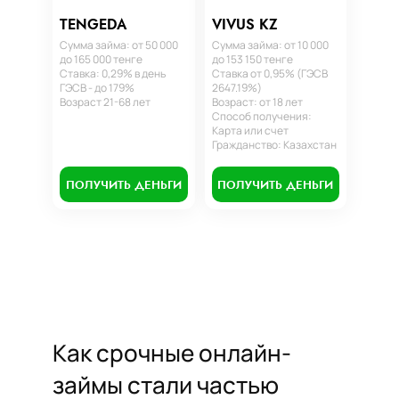
TENGEDA
VIVUS KZ
Сумма займа: от 50 000
Сумма займа: от 10 000
до 165 000 тенге
до 153 150 тенге
Ставка: 0,29% в день
Ставка от 0,95% (ГЭСВ
ГЭСВ - до 179%
2647.19%)
Возраст 21-68 лет
Возраст: от 18 лет
Способ получения:
Карта или счет
Гражданство: Казахстан
ПОЛУЧИТЬ ДЕНЬГИ
ПОЛУЧИТЬ ДЕНЬГИ
Как срочные онлайн-
займы стали частью