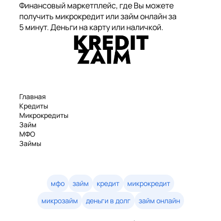
Финансовый маркетплейс, где Вы можете
получить микрокредит или займ онлайн за
5 минут. Деньги на карту или наличкой.
Главная
Кредиты
Микрокредиты
Займ
МФО
Займы
Статьи
Рейтинг
Деньги в долг
Займы онлайн
мфо
займ
кредит
микрокредит
Денежные кредиты
микрозайм
деньги в долг
займ онлайн