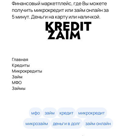
Финансовый маркетплейс, где Вы можете
получить микрокредит или займ онлайн за
5 минут. Деньги на карту или наличкой.
Главная
Кредиты
Микрокредиты
Займ
МФО
Займы
Статьи
Рейтинг
Деньги в долг
Займы онлайн
мфо
займ
кредит
микрокредит
Денежные кредиты
микрозайм
деньги в долг
займ онлайн