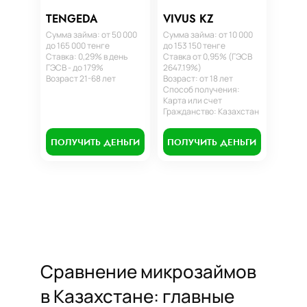
TENGEDA
VIVUS KZ
Сумма займа: от 50 000
Сумма займа: от 10 000
до 165 000 тенге
до 153 150 тенге
Ставка: 0,29% в день
Ставка от 0,95% (ГЭСВ
ГЭСВ - до 179%
2647.19%)
Возраст 21-68 лет
Возраст: от 18 лет
Способ получения:
Карта или счет
Гражданство: Казахстан
ПОЛУЧИТЬ ДЕНЬГИ
ПОЛУЧИТЬ ДЕНЬГИ
Сравнение микрозаймов
в Казахстане: главные