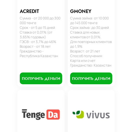
ACREDIT
GMONEY
Сумма - от 20 000 до 300
Сумма займа: от 10 000
000 тенге
до 145 000 тенге
Срок - от 5 до 15 дней
Срок займа: до 30 дней
Ставка от 0,01% (от
Ставка для новых
3,65% годовых)
клиентов от 0,01%.
ГЭСВ - от 3,7% до 46%
Для повторных клиентов
Возраст - от 18 лет
до 1,9%
Гражданство -
Возраст: от 21 лет
Республика Казахстан
Способ получения:
Карта или счет
Гражданство: Казахстан
ПОЛУЧИТЬ ДЕНЬГИ
ПОЛУЧИТЬ ДЕНЬГИ