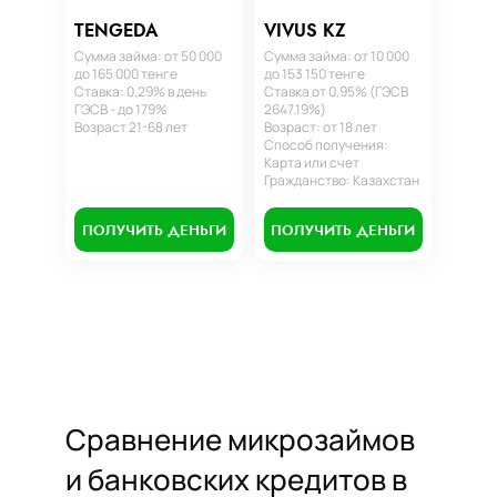
TENGEDA
VIVUS KZ
Сумма займа: от 50 000
Сумма займа: от 10 000
до 165 000 тенге
до 153 150 тенге
Ставка: 0,29% в день
Ставка от 0,95% (ГЭСВ
ГЭСВ - до 179%
2647.19%)
Возраст 21-68 лет
Возраст: от 18 лет
Способ получения:
Карта или счет
Гражданство: Казахстан
ПОЛУЧИТЬ ДЕНЬГИ
ПОЛУЧИТЬ ДЕНЬГИ
Сравнение микрозаймов
и банковских кредитов в