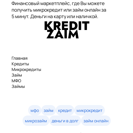
Финансовый маркетплейс, где Вы можете
получить микрокредит или займ онлайн за
5 минут. Деньги на карту или наличкой.
Главная
Кредиты
Микрокредиты
Займ
МФО
Займы
Статьи
Рейтинг
Деньги в долг
Займы онлайн
мфо
займ
кредит
микрокредит
Денежные кредиты
микрозайм
деньги в долг
займ онлайн