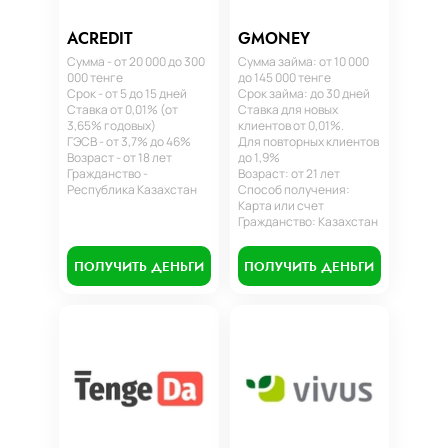
ACREDIT
GMONEY
Сумма - от 20 000 до 300
Сумма займа: от 10 000
000 тенге
до 145 000 тенге
Срок - от 5 до 15 дней
Срок займа: до 30 дней
Ставка от 0,01% (от
Ставка для новых
3,65% годовых)
клиентов от 0,01%.
ГЭСВ - от 3,7% до 46%
Для повторных клиентов
Возраст - от 18 лет
до 1,9%
Гражданство -
Возраст: от 21 лет
Республика Казахстан
Способ получения:
Карта или счет
Гражданство: Казахстан
ПОЛУЧИТЬ ДЕНЬГИ
ПОЛУЧИТЬ ДЕНЬГИ