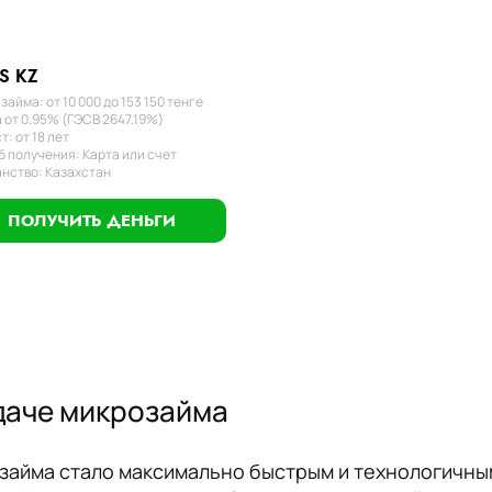
S KZ
займа: от 10 000 до 153 150 тенге
 от 0,95% (ГЭСВ 2647.19%)
т: от 18 лет
 получения: Карта или счет
нство: Казахстан
ПОЛУЧИТЬ ДЕНЬГИ
ыдаче микрозайма
айма стало максимально быстрым и технологичным