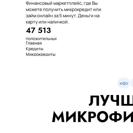
Финансовый маркетплейс, где Вы
можете получить микрокредит или
займ онлайн за 5 минут. Деньги на
карту или наличкой.
47 513
положительных
Главная
отзывов
Кредиты
тенге выдано
Микрокредиты
нашим клиентам
Займ
среднее время
МФО
оформления
Займы
показатель
Статьи
одобрения
Рейтинг
мфо
Деньги в долг
ЛУЧШ
Займы онлайн
Денежные кредиты
851 523 000
МИКРОФИ
7 минут
99%