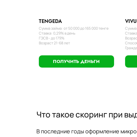
TENGEDA
VIVU
Сумма займа: от 50 000 до 165 000 тенге
Сумма 
Ставка: 0,29% в день
Ставка
ГЭСВ - до 179%
Возрас
Возраст 21-68 лет
Способ
Гражда
ПОЛУЧИТЬ ДЕНЬГИ
Что такое скоринг при в
В последние годы оформление микроз