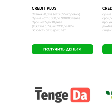
CREDIT PLUS
CRED
Ставка - 0,01% (от 3,65% годовых)
сумма 
Сумма - от 10 000 до 300 000 тенге
срок д
Срок - от 5 до 30 дней
процен
(ГЭСВ от 3,7%) и ГЭСВ до 46%
до 46%
Возраст - от 18 до 70 лет
Лиценз
ПОЛУЧИТЬ ДЕНЬГИ