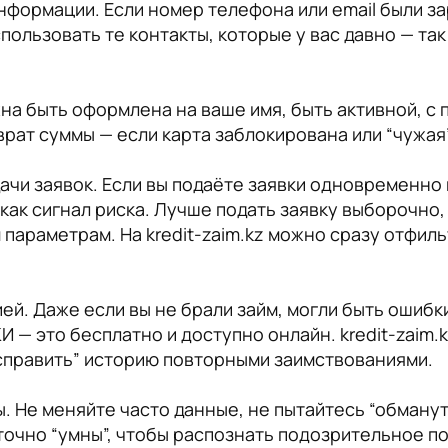
нформации. Если номер телефона или email были за
ользовать те контакты, которые у вас давно — так
жна быть оформлена на ваше имя, быть активной, 
ат суммы — если карта заблокирована или “чужая”,
ачи заявок. Если вы подаёте заявки одновременно
как сигнал риска. Лучше подать заявку выборочно,
параметрам. На kredit-zaim.kz можно сразу отфил
ей. Даже если вы не брали займ, могли быть ошибк
И — это бесплатно и доступно онлайн. kredit-zaim
исправить” историю повторными заимствованиями.
 Не меняйте часто данные, не пытайтесь “обмануть
точно “умны”, чтобы распознать подозрительное п