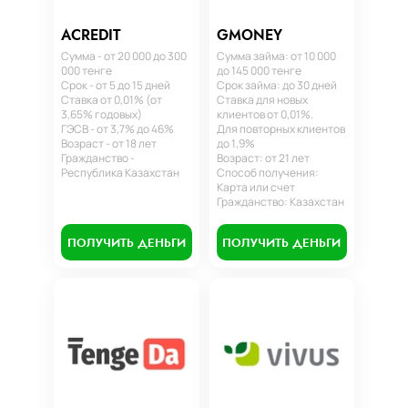
ACREDIT
GMONEY
Сумма - от 20 000 до 300
Сумма займа: от 10 000
000 тенге
до 145 000 тенге
Срок - от 5 до 15 дней
Срок займа: до 30 дней
Ставка от 0,01% (от
Ставка для новых
3,65% годовых)
клиентов от 0,01%.
ГЭСВ - от 3,7% до 46%
Для повторных клиентов
Возраст - от 18 лет
до 1,9%
Гражданство -
Возраст: от 21 лет
Республика Казахстан
Способ получения:
Карта или счет
Гражданство: Казахстан
ПОЛУЧИТЬ ДЕНЬГИ
ПОЛУЧИТЬ ДЕНЬГИ