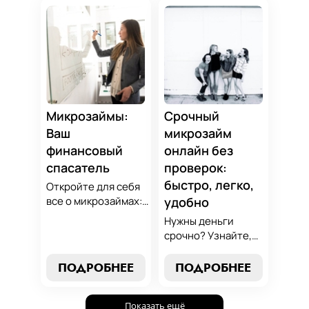
избежанию
вариант для ваших
подводных камней.
нужд. Откройте
Станьте
экспертные
финансово
стратегии
грамотным с нами!
погашения и
сделайте
осознанный выбор,
который
Микрозаймы:
Срочный
поддержит вашу
Ваш
микрозайм
финансовую
финансовый
онлайн без
стабильность.
спасатель
проверок:
быстро, легко,
Откройте для себя
все о микрозаймах:
удобно
от выбора лучших
Нужны деньги
условий до
срочно? Узнайте,
эффективных
как получить
стратегий
срочный
ПОДРОБНЕЕ
ПОДРОБНЕЕ
погашения. Наше
микрозайм онлайн
руководство станет
без проверок и
вашим надежным
Показать ещё
длительного