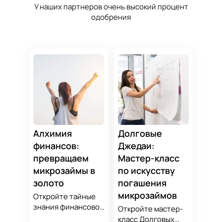
У наших партнеров очень высокий процент
одобрения
Алхимия
Долговые
финансов:
Джедаи:
превращаем
Мастер-класс
микрозаймы в
по искусству
золото
погашения
микрозаймов
Откройте тайные
знания финансовой
Откройте мастер-
алхимии и
класс Долговых