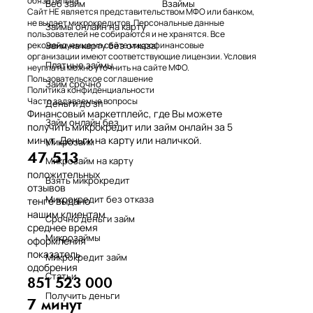
обязательна.
Веб займ
Взаймы
Сайт НЕ является представительством МФО или банком,
не выдает микрокредитов. Персональные данные
Займы онлайн на карту
пользователей не собираются и не хранятся. Все
Займ на карту без отказа
рекомендуемые на сайте микрофинансовые
организации имеют соответствующие лицензии. Условия
Платные займы
неуплаты можно уточнить на сайте МФО.
Пользовательское соглашение
Займ срочно
Политика конфиденциальности
Часто задаваемые вопросы
Деньги до зп
Финансовый маркетплейс, где Вы можете
Займ онлайн без
получить микрокредит или займ онлайн за 5
минут. Деньги на карту или наличкой.
Микрозайм
47 513
Микрозайм на карту
положительных
Взять микрокредит
отзывов
Микрокредит без отказа
тенге выдано
нашим клиентам
Срочно деньги займ
среднее время
Микрозаймы
оформления
показатель
Микрокредит займ
одобрения
Статьи
851 523 000
Получить деньги
7 минут