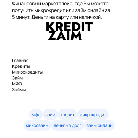
Финансовый маркетплейс, где Вы можете
получить микрокредит или займ онлайн за
5 минут. Деньги на карту или наличкой.
Главная
Кредиты
Микрокредиты
Займ
МФО
Займы
Статьи
Рейтинг
Деньги в долг
Займы онлайн
мфо
займ
кредит
микрокредит
Денежные кредиты
микрозайм
деньги в долг
займ онлайн