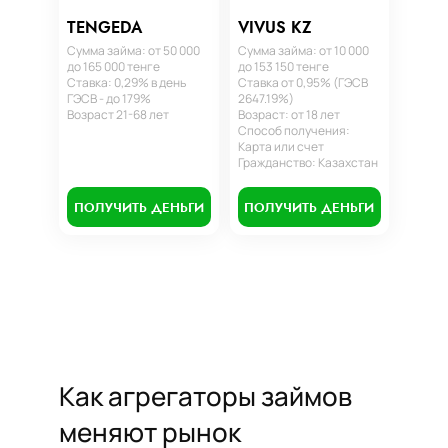
TENGEDA
VIVUS KZ
Сумма займа: от 50 000
Сумма займа: от 10 000
до 165 000 тенге
до 153 150 тенге
Ставка: 0,29% в день
Ставка от 0,95% (ГЭСВ
ГЭСВ - до 179%
2647.19%)
Возраст 21-68 лет
Возраст: от 18 лет
Способ получения:
Карта или счет
Гражданство: Казахстан
ПОЛУЧИТЬ ДЕНЬГИ
ПОЛУЧИТЬ ДЕНЬГИ
Как агрегаторы займов
меняют рынок