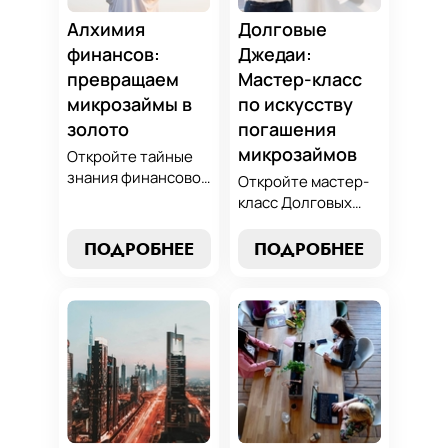
Алхимия
Долговые
финансов:
Джедаи:
превращаем
Мастер-класс
микрозаймы в
по искусству
золото
погашения
микрозаймов
Откройте тайные
знания финансовой
Откройте мастер-
алхимии и
класс Долговых
научитесь
Джедаев по
превращать
погашению
ПОДРОБНЕЕ
ПОДРОБНЕЕ
обязательства по
микрозаймов и
микрозаймам в
освойте искусство
золотые
финансового
возможности.
равновесия.
Погрузитесь в мир
Узнайте, как
умного управления
управлять долгами
долгами с нашим
и достичь
практическим
финансовой
руководством.
гармонии, следуя