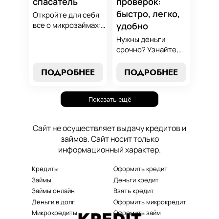
спасатель
проверок:
быстро, легко,
Откройте для себя
все о микрозаймах:
удобно
от выбора лучших
Нужны деньги
условий до
срочно? Узнайте,
эффективных
как получить
стратегий
срочный
ПОДРОБНЕЕ
ПОДРОБНЕЕ
погашения. Наше
микрозайм онлайн
руководство станет
без проверок и
вашим надежным
Показать ещё
длительного
помощником в мире
ожидания. Решение
микрокредитования.
ваших финансовых
Сайт не осуществляет выдачу кредитов и
проблем здесь и
займов. Сайт носит только
сейчас.
информационный характер.
Кредиты
Оформить кредит
Займы
Деньги кредит
Займы онлайн
Взять кредит
Деньги в долг
Оформить микрокредит
Микрокредиты
Оформить займ