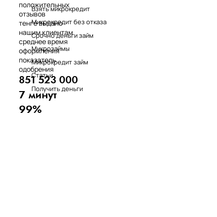
положительных
Взять микрокредит
отзывов
Микрокредит без отказа
тенге выдано
нашим клиентам
Срочно деньги займ
среднее время
Микрозаймы
оформления
показатель
Микрокредит займ
одобрения
Статьи
851 523 000
Получить деньги
7 минут
99%