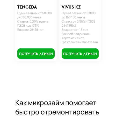
TENGEDA
VIVUS KZ
Сумма займа: от 50 000
Сумма займа: от 10 000
до 165 000 тенге
до 153 150 тенге
Ставка: 0,29% в день
Ставка от 0,95% (ГЭСВ
ГЭСВ - до 179%
2647.19%)
Возраст 21-68 лет
Возраст: от 18 лет
Способ получения:
Карта или счет
Гражданство: Казахстан
ПОЛУЧИТЬ ДЕНЬГИ
ПОЛУЧИТЬ ДЕНЬГИ
Как микрозайм помогает
быстро отремонтировать