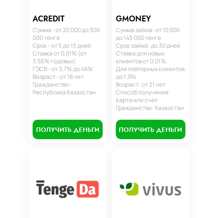
ACREDIT
GMONEY
Сумма - от 20 000 до 300
Сумма займа: от 10 000
000 тенге
до 145 000 тенге
Срок - от 5 до 15 дней
Срок займа: до 30 дней
Ставка от 0,01% (от
Ставка для новых
3,65% годовых)
клиентов от 0,01%.
ГЭСВ - от 3,7% до 46%
Для повторных клиентов
Возраст - от 18 лет
до 1,9%
Гражданство -
Возраст: от 21 лет
Республика Казахстан
Способ получения:
Карта или счет
Гражданство: Казахстан
ПОЛУЧИТЬ ДЕНЬГИ
ПОЛУЧИТЬ ДЕНЬГИ