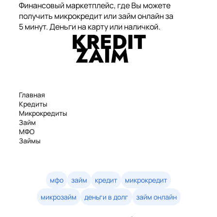
Финансовый маркетплейс, где Вы можете
получить микрокредит или займ онлайн за
5 минут. Деньги на карту или наличкой.
Главная
Кредиты
Микрокредиты
Займ
МФО
Займы
Статьи
Рейтинг
Деньги в долг
Займы онлайн
мфо
займ
кредит
микрокредит
Денежные кредиты
микрозайм
деньги в долг
займ онлайн