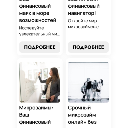
финансовый
финансовый
маяк в море
навигатор!
возможностей
Откройте мир
микрозаймов с
Исследуйте
нашим гидом:
увлекательный мир
выбор без риска,
микрозаймов и
лучшие стратегии
узнайте, как
ПОДРОБНЕЕ
ПОДРОБНЕЕ
погашения и
выбрать
советы по
оптимальный
избежанию
вариант для ваших
подводных камней.
нужд. Откройте
Станьте
экспертные
финансово
стратегии
грамотным с нами!
погашения и
сделайте
осознанный выбор,
который
Микрозаймы:
Срочный
поддержит вашу
Ваш
микрозайм
финансовую
финансовый
онлайн без
стабильность.