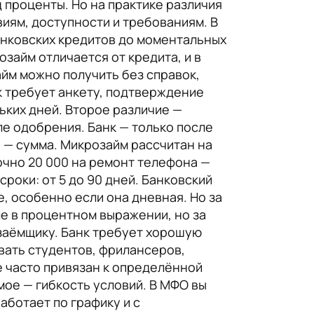
д проценты. Но на практике различия
иям, доступности и требованиям. В
анковских кредитов до моментальных
займ отличается от кредита, и в
айм можно получить без справок,
нк требует анкету, подтверждение
ьких дней. Второе различие —
ле одобрения. Банк — только после
 — сумма. Микрозайм рассчитан на
рочно 20 000 на ремонт телефона —
роки: от 5 до 90 дней. Банковский
е, особенно если она дневная. Но за
ле в процентном выражении, но за
заёмщику. Банк требует хорошую
вать студентов, фрилансеров,
е часто привязан к определённой
мое — гибкость условий. В МФО вы
аботает по графику и с