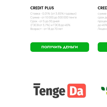
CREDIT PLUS
CRED
Ставка - 0,01% (от 3,65% годовых)
сумма 
Сумма - от 10 000 до 300 000 тенге
срок д
Срок - от 5 до 30 дней
процен
(ГЭСВ от 3,7%) и ГЭСВ до 46%
до 46%
Возраст - от 18 до 70 лет
Лиценз
ПОЛУЧИТЬ ДЕНЬГИ