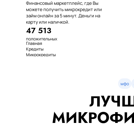
Финансовый маркетплейс, где Вы
можете получить микрокредит или
займ онлайн за 5 минут. Деньги на
карту или наличкой.
47 513
положительных
Главная
отзывов
Кредиты
тенге выдано
Микрокредиты
нашим клиентам
Займ
среднее время
МФО
оформления
Займы
показатель
Статьи
одобрения
Рейтинг
мфо
Деньги в долг
ЛУЧШ
Займы онлайн
Денежные кредиты
851 523 000
МИКРОФИ
7 минут
99%