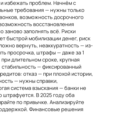
 и избежать проблем. Начнём с
альные требования — нужны только
 звонков, возможность досрочного
, возможность восстановления
о заново заполнять всё. Риски
ует быстрой мобилизации денег, риск
сложно вернуть, неаккуратность — из-
ть просрочка, штрафы — даже за 1
 при длительном сроке, крупная
е, стабильность — фиксированный
редитов: отказ — при плохой истории,
ность — нужны справки,
огая система взыскания — банки не
о штрафуется. В 2025 году оба
ирайте по привычке. Анализируйте
а поддержкой. Финансовые решения