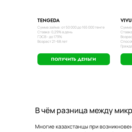
TENGEDA
VIVU
Сумма займа: от 50 000 до 165 000 тенге
Сумма 
Ставка: 0,29% в день
Ставка
ГЭСВ - до 179%
Возрас
Возраст 21-68 лет
Способ
Гражда
ПОЛУЧИТЬ ДЕНЬГИ
В чём разница между мик
Многие казахстанцы при возникновен