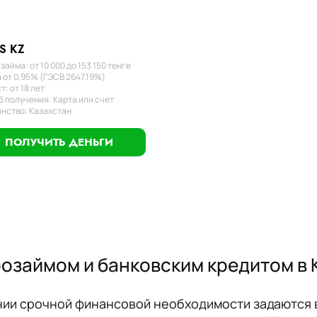
S KZ
займа: от 10 000 до 153 150 тенге
 от 0,95% (ГЭСВ 2647.19%)
т: от 18 лет
 получения: Карта или счет
нство: Казахстан
ПОЛУЧИТЬ ДЕНЬГИ
розаймом и банковским кредитом в 
ии срочной финансовой необходимости задаются в