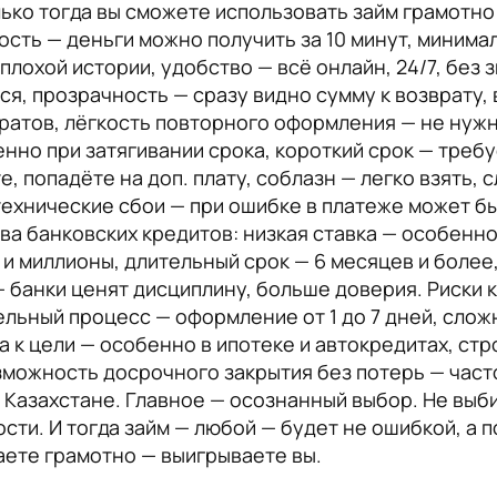
ько тогда вы сможете использовать займ грамотно
ость — деньги можно получить за 10 минут, миним
 плохой истории, удобство — всё онлайн, 24/7, без
я, прозрачность — сразу видно сумму к возврату
ратов, лёгкость повторного оформления — не нужн
нно при затягивании срока, короткий срок — треб
, попадёте на доп. плату, соблазн — легко взять, 
технические сбои — при ошибке в платеже может бы
ва банковских кредитов: низкая ставка — особенно
 и миллионы, длительный срок — 6 месяцев и боле
— банки ценят дисциплину, больше доверия. Риски к
ельный процесс — оформление от 1 до 7 дней, слож
 к цели — особенно в ипотеке и автокредитах, стр
зможность досрочного закрытия без потерь — част
 Казахстане. Главное — осознанный выбор. Не выб
ости. И тогда займ — любой — будет не ошибкой, 
аете грамотно — выигрываете вы.