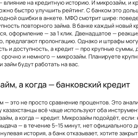
 влияние на кредитную историю. И микрозайм, и кр
жно быстро улучшить рейтинг. С банком это доль
а одной ошибки в анкете. МФО смотрит шире: повед
пность повторного займа. В банке каждый новый 
я, оформление — за 1 клик. Двенадцатое — реакци
ко, предлагают пролонгацию. Однако и штрафы могу
сть и доступность, а кредит — про крупные суммы, 
и срочно и немного — микрозайм. Планируете крупн
и займ будут работать на вас.
айм, а когда — банковский кредит
 — это не просто сравнение процентов. Это анал
у казахстанцы всё чаще используют оба инструмент
займ, а когда — кредит. Микрозайм подойдёт, если:
выдача — в течение 5–15 минут, нет официального
нулевая история, а банк отказывает, хотите закры