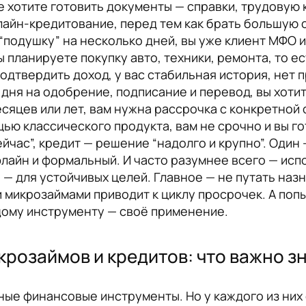
не хотите готовить документы — справки, трудовую
айн-кредитование, перед тем как брать большую с
подушку” на несколько дней, вы уже клиент МФО и
 планируете покупку авто, техники, ремонта, то ес
дтвердить доход, у вас стабильная история, нет п
3 дня на одобрение, подписание и перевод, вы хот
есяцев или лет, вам нужна рассрочка с конкретной 
ью классического продукта, вам не срочно и вы г
йчас”, кредит — решение “надолго и крупно”. Один 
флайн и формальный. И часто разумнее всего — исп
 — для устойчивых целей. Главное — не путать наз
и микрозаймами приводит к циклу просрочек. А попы
дому инструменту — своё применение.
розаймов и кредитов: что важно з
ные финансовые инструменты. Но у каждого из них