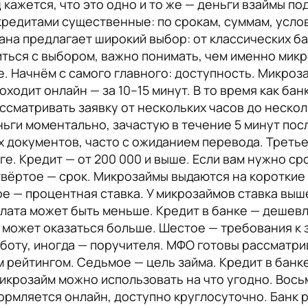
 кажется, что это одно и то же — деньги взаймы по
редитами существенные: по срокам, суммам, услов
ана предлагает широкий выбор: от классических б
ться с выбором, важно понимать, чем именно микро
. Начнём с самого главного: доступность. Микроз
оходит онлайн — за 10–15 минут. В то время как ба
ссматривать заявку от нескольких часов до нескол
ьги моментально, зачастую в течение 5 минут пос
х документов, часто с ожиданием перевода. Третье
нге. Кредит — от 200 000 и выше. Если вам нужно с
твёртое — срок. Микрозаймы выдаются на короткие с
ое — процентная ставка. У микрозаймов ставка выш
плата может быть меньше. Кредит в банке — дешев
 может оказаться больше. Шестое — требования к 
оту, иногда — поручителя. МФО готовы рассматри
м рейтингом. Седьмое — цель займа. Кредит в банк
 Микрозайм можно использовать на что угодно. Вось
ормляется онлайн, доступно круглосуточно. Банк р