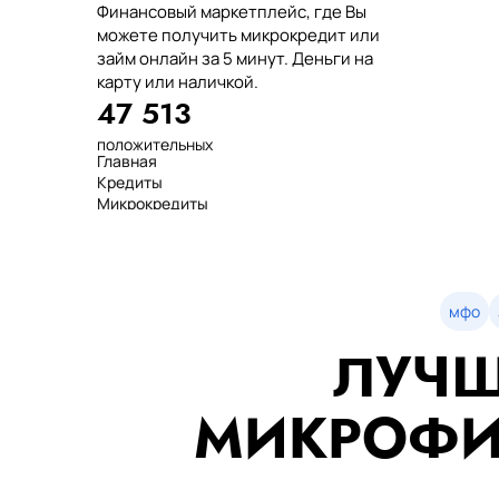
Финансовый маркетплейс, где Вы
можете получить микрокредит или
займ онлайн за 5 минут. Деньги на
карту или наличкой.
47 513
положительных
Главная
отзывов
Кредиты
тенге выдано
Микрокредиты
нашим клиентам
Займ
среднее время
МФО
оформления
Займы
показатель
Статьи
одобрения
Рейтинг
мфо
Деньги в долг
ЛУЧШ
Займы онлайн
Денежные кредиты
851 523 000
МИКРОФИ
7 минут
99%