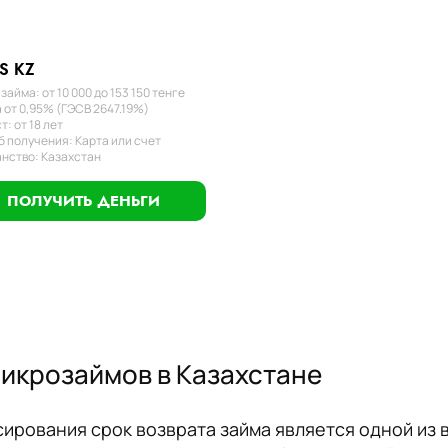
S KZ
займа: от 10 000 до 153 150 тенге
 от 0,95% (ГЭСВ 2647.19%)
т: от 18 лет
 получения: Карта или счет
нство: Казахстан
ПОЛУЧИТЬ ДЕНЬГИ
микрозаймов в Казахстане
рования срок возврата займа является одной из 