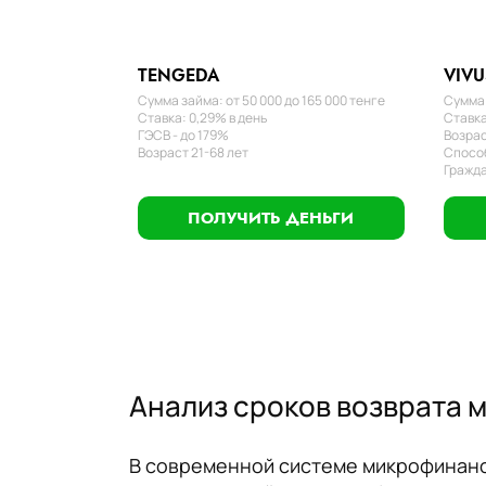
TENGEDA
VIVU
Сумма займа: от 50 000 до 165 000 тенге
Сумма 
Ставка: 0,29% в день
Ставка
ГЭСВ - до 179%
Возрас
Возраст 21-68 лет
Способ
Гражда
ПОЛУЧИТЬ ДЕНЬГИ
Анализ сроков возврата 
В современной системе микрофинанси