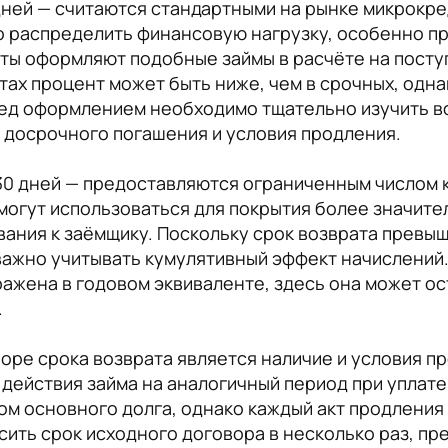
дней — считаются стандартными на рынке микрокре
 распределить финансовую нагрузку, особенно пр
ты оформляют подобные займы в расчёте на посту
тах процент может быть ниже, чем в срочных, одна
ед оформлением необходимо тщательно изучить все
 досрочного погашения и условия продления.
0 дней — предоставляются ограниченным числом 
могут использоваться для покрытия более значите
ания к заёмщику. Поскольку срок возврата превыш
важно учитывать кумулятивный эффект начислений. 
ражена в годовом эквиваленте, здесь она может о
.
оре срока возврата является наличие и условия пр
 действия займа на аналогичный период при уплат
ом основного долга, однако каждый акт продления
ить срок исходного договора в несколько раз, пр