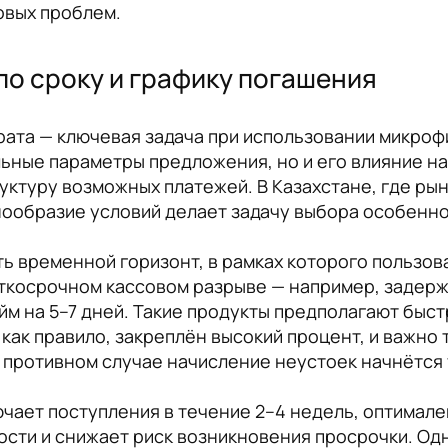
овых проблем.
по сроку и графику погашения
врата — ключевая задача при использовании микро
ьные параметры предложения, но и его влияние н
руктуру возможных платежей. В Казахстане, где ры
ообразие условий делает задачу выбора особенно
 временной горизонт, в рамках которого пользов
аткосрочном кассовом разрыве — например, задерж
йм на 5–7 дней. Такие продукты предполагают бы
 как правило, закреплён высокий процент, и важно
В противном случае начисление неустоек начнётся
чает поступления в течение 2–4 недель, оптимале
ости и снижает риск возникновения просрочки. Од