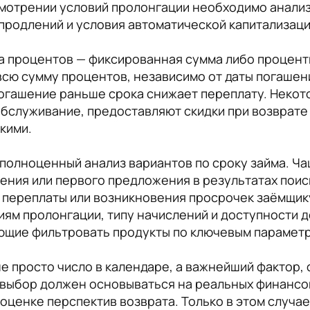
мотрении условий пролонгации необходимо анализ
 продлений и условия автоматической капитализац
а процентов — фиксированная сумма либо процент
сю сумму процентов, независимо от даты погашени
погашение раньше срока снижает переплату. Некот
бслуживание, предоставляют скидки при возврате 
кими.
 полноценный анализ вариантов по сроку займа. Ч
ния или первого предложения в результатах поиск
и переплаты или возникновения просрочек заёмщи
иям пролонгации, типу начислений и доступности 
яющие фильтровать продукты по ключевым парамет
 не просто число в календаре, а важнейший факто
о выбор должен основываться на реальных финанс
 оценке перспектив возврата. Только в этом случа