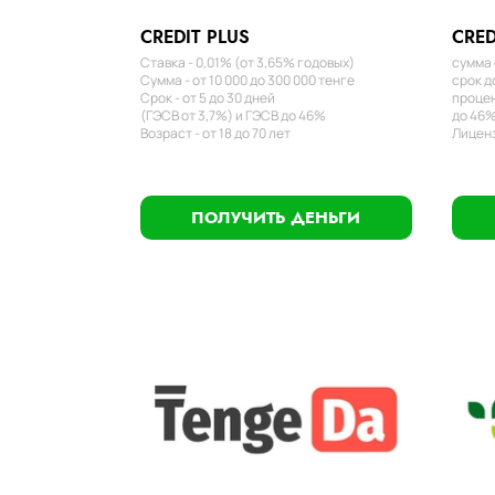
CREDIT PLUS
CRED
Ставка - 0,01% (от 3,65% годовых)
сумма 
Сумма - от 10 000 до 300 000 тенге
срок д
Срок - от 5 до 30 дней
процен
(ГЭСВ от 3,7%) и ГЭСВ до 46%
до 46%
Возраст - от 18 до 70 лет
Лиценз
ПОЛУЧИТЬ ДЕНЬГИ