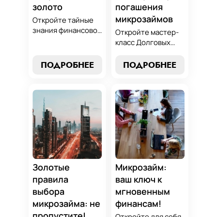
золото
погашения
микрозаймов
Откройте тайные
знания финансовой
Откройте мастер-
алхимии и
класс Долговых
научитесь
Джедаев по
превращать
погашению
ПОДРОБНЕЕ
ПОДРОБНЕЕ
обязательства по
микрозаймов и
микрозаймам в
освойте искусство
золотые
финансового
возможности.
равновесия.
Погрузитесь в мир
Узнайте, как
умного управления
управлять долгами
долгами с нашим
и достичь
практическим
финансовой
руководством.
гармонии, следуя
нашим
Золотые
Микрозайм:
проверенным
правила
ваш ключ к
стратегиям.
выбора
мгновенным
микрозайма: не
финансам!
пропустите!
Откройте для себя