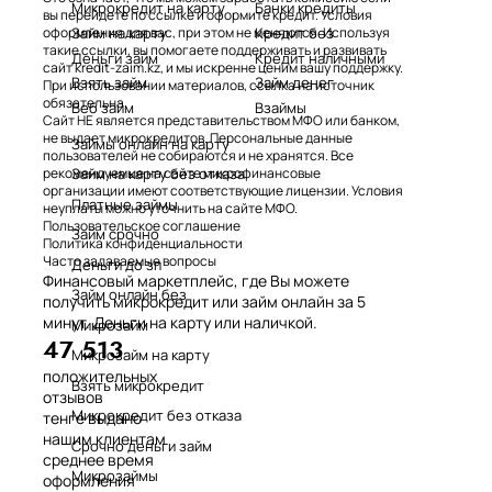
Микрокредит на карту
Банки кредиты
вы перейдете по ссылке и оформите кредит. Условия
Займ на карту
Кредит без
оформления для вас, при этом не меняются. Используя
такие ссылки, вы помогаете поддерживать и развивать
Деньги займ
Кредит наличными
сайт kredit-zaim.kz, и мы искренне ценим вашу поддержку.
Взять займ
Займ денег
При использовании материалов, ссылка на источник
обязательна.
Веб займ
Взаймы
Сайт НЕ является представительством МФО или банком,
не выдает микрокредитов. Персональные данные
Займы онлайн на карту
пользователей не собираются и не хранятся. Все
Займ на карту без отказа
рекомендуемые на сайте микрофинансовые
организации имеют соответствующие лицензии. Условия
Платные займы
неуплаты можно уточнить на сайте МФО.
Пользовательское соглашение
Займ срочно
Политика конфиденциальности
Часто задаваемые вопросы
Деньги до зп
Финансовый маркетплейс, где Вы можете
Займ онлайн без
получить микрокредит или займ онлайн за 5
минут. Деньги на карту или наличкой.
Микрозайм
47 513
Микрозайм на карту
положительных
Взять микрокредит
отзывов
Микрокредит без отказа
тенге выдано
нашим клиентам
Срочно деньги займ
среднее время
Микрозаймы
оформления