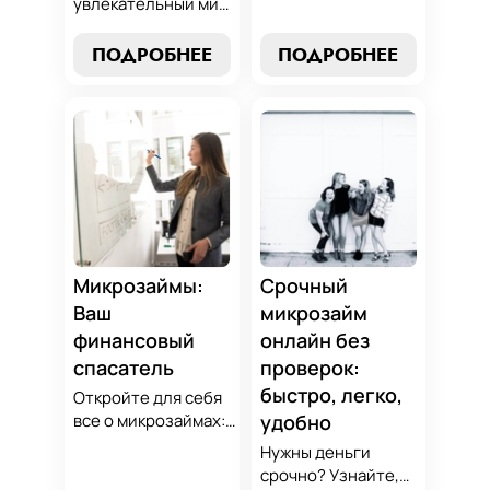
увлекательный мир
выбор без риска,
микрозаймов и
лучшие стратегии
узнайте, как
ПОДРОБНЕЕ
ПОДРОБНЕЕ
погашения и
выбрать
советы по
оптимальный
избежанию
вариант для ваших
подводных камней.
нужд. Откройте
Станьте
экспертные
финансово
стратегии
грамотным с нами!
погашения и
сделайте
осознанный выбор,
который
Микрозаймы:
Срочный
поддержит вашу
Ваш
микрозайм
финансовую
финансовый
онлайн без
стабильность.
спасатель
проверок:
быстро, легко,
Откройте для себя
все о микрозаймах:
удобно
от выбора лучших
Нужны деньги
условий до
срочно? Узнайте,
эффективных