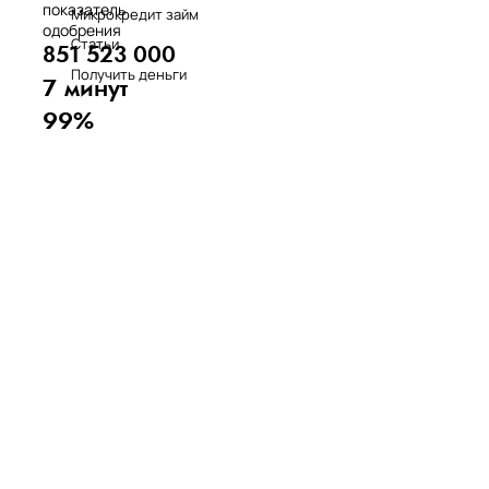
показатель
Микрокредит займ
одобрения
Статьи
851 523 000
Получить деньги
7 минут
99%