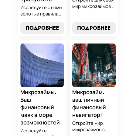
мир микрозаймов с
Исследуйте с нами
нашим гидом:
золотые правила
узнайте, как
выбора микрозайма
выбрать лучший
и узнайте, как
ПОДРОБНЕЕ
ПОДРОБНЕЕ
микрозайм,
выбрать
разработать
оптимальный
стратегии
вариант,
погашения и
разработать
обеспечить себе
стратегию
финансовую
погашения и
стабильность. Ваш
обеспечить свою
ключ к умным
финансовую
финансам здесь!
безопасность. Ваш
компас в мире
Микрозаймы:
Микрозайм:
микрокредитов!
Ваш
ваш личный
финансовый
финансовый
маяк в море
навигатор!
возможностей
Откройте мир
микрозаймов с
Исследуйте
нашим гидом: