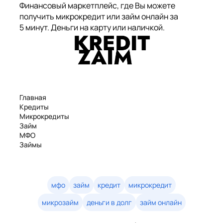
Финансовый маркетплейс, где Вы можете
получить микрокредит или займ онлайн за
5 минут. Деньги на карту или наличкой.
Главная
Кредиты
Микрокредиты
Займ
МФО
Займы
Статьи
Рейтинг
Деньги в долг
Займы онлайн
мфо
займ
кредит
микрокредит
Денежные кредиты
микрозайм
деньги в долг
займ онлайн