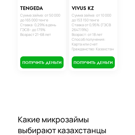
TENGEDA
VIVUS KZ
Сумма займа: от 50 000
Сумма займа: от 10 000
до 165 000 тенге
до 153 150 тенге
Ставка: 0,29% в день
Ставка от 0,95% (ГЭСВ
ГЭСВ - до 179%
2647.19%)
Возраст 21-68 лет
Возраст: от 18 лет
Способ получения:
Карта или счет
Гражданство: Казахстан
ПОЛУЧИТЬ ДЕНЬГИ
ПОЛУЧИТЬ ДЕНЬГИ
Какие микрозаймы
выбирают казахстанцы