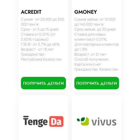
ACREDIT
GMONEY
Сумма - от 20 000 до 300
Сумма займа: от 10 000
000 тенге
до 145 000 тенге
Срок - от 5 до 15 дней
Срок займа: до 30 дней
Ставка от 0,01% (от
Ставка для новых
3,65% годовых)
клиентов от 0,01%.
ГЭСВ - от 3,7% до 46%
Для повторных клиентов
Возраст - от 18 лет
до 1,9%
Гражданство -
Возраст: от 21 лет
Республика Казахстан
Способ получения:
Карта или счет
Гражданство: Казахстан
ПОЛУЧИТЬ ДЕНЬГИ
ПОЛУЧИТЬ ДЕНЬГИ