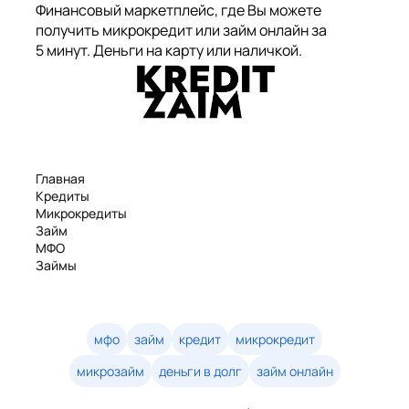
Финансовый маркетплейс, где Вы можете
получить микрокредит или займ онлайн за
5 минут. Деньги на карту или наличкой.
Главная
Кредиты
Микрокредиты
Займ
МФО
Займы
Статьи
Рейтинг
Деньги в долг
Займы онлайн
мфо
займ
кредит
микрокредит
Денежные кредиты
микрозайм
деньги в долг
займ онлайн