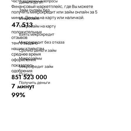
Часто задаваемые вопросы
Деньги до зп
Финансовый маркетплейс, где Вы можете
Займ онлайн без
получить микрокредит или займ онлайн за 5
минут. Деньги на карту или наличкой.
Микрозайм
47 513
Микрозайм на карту
положительных
Взять микрокредит
отзывов
Микрокредит без отказа
тенге выдано
нашим клиентам
Срочно деньги займ
среднее время
Микрозаймы
оформления
показатель
Микрокредит займ
одобрения
Статьи
851 523 000
Получить деньги
7 минут
99%