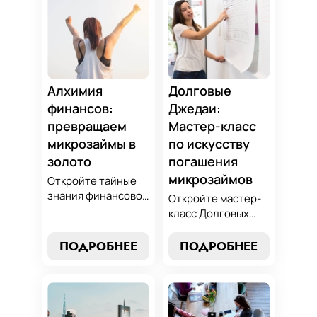
Алхимия
Долговые
финансов:
Джедаи:
превращаем
Мастер-класс
микрозаймы в
по искусству
золото
погашения
микрозаймов
Откройте тайные
знания финансовой
Откройте мастер-
алхимии и
класс Долговых
научитесь
Джедаев по
превращать
погашению
ПОДРОБНЕЕ
ПОДРОБНЕЕ
обязательства по
микрозаймов и
микрозаймам в
освойте искусство
золотые
финансового
возможности.
равновесия.
Погрузитесь в мир