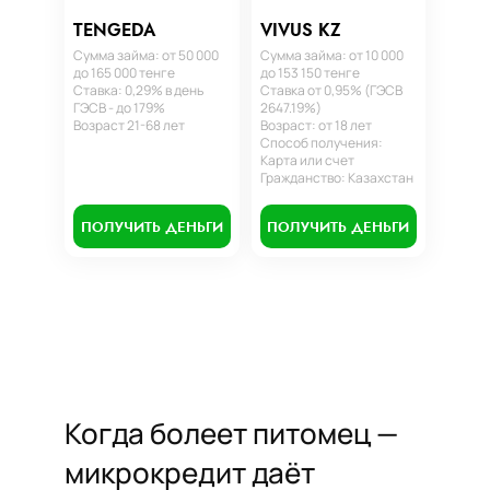
TENGEDA
VIVUS KZ
Сумма займа: от 50 000
Сумма займа: от 10 000
до 165 000 тенге
до 153 150 тенге
Ставка: 0,29% в день
Ставка от 0,95% (ГЭСВ
ГЭСВ - до 179%
2647.19%)
Возраст 21-68 лет
Возраст: от 18 лет
Способ получения:
Карта или счет
Гражданство: Казахстан
ПОЛУЧИТЬ ДЕНЬГИ
ПОЛУЧИТЬ ДЕНЬГИ
Когда болеет питомец —
микрокредит даёт