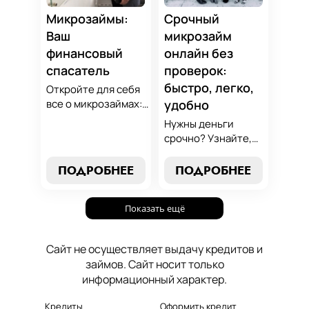
осознанный выбор,
который
Микрозаймы:
Срочный
поддержит вашу
Ваш
микрозайм
финансовую
финансовый
онлайн без
стабильность.
спасатель
проверок:
быстро, легко,
Откройте для себя
все о микрозаймах:
удобно
от выбора лучших
Нужны деньги
условий до
срочно? Узнайте,
эффективных
как получить
стратегий
срочный
ПОДРОБНЕЕ
ПОДРОБНЕЕ
погашения. Наше
микрозайм онлайн
руководство станет
без проверок и
вашим надежным
Показать ещё
длительного
помощником в мире
ожидания. Решение
микрокредитования.
ваших финансовых
Сайт не осуществляет выдачу кредитов и
проблем здесь и
займов. Сайт носит только
сейчас.
информационный характер.
Кредиты
Оформить кредит