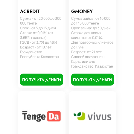
ACREDIT
GMONEY
Сумма - от 20 000 до 300
Сумма займа: от 10 000
000 тенге
до 145 000 тенге
Срок - от 5 до 15 дней
Срок займа: до 30 дней
Ставка от 0,01% (от
Ставка для новых
3,65% годовых)
клиентов от 0,01%.
ГЭСВ - от 3,7% до 46%
Для повторных клиентов
Возраст - от 18 лет
до 1,9%
Гражданство -
Возраст: от 21 лет
Республика Казахстан
Способ получения:
Карта или счет
Гражданство: Казахстан
ПОЛУЧИТЬ ДЕНЬГИ
ПОЛУЧИТЬ ДЕНЬГИ