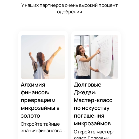
У наших партнеров очень высокий процент
одобрения
Алхимия
Долговые
финансов:
Джедаи:
превращаем
Мастер-класс
микрозаймы в
по искусству
золото
погашения
микрозаймов
Откройте тайные
знания финансовой
Откройте мастер-
алхимии и
класс Долговых