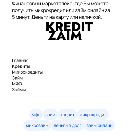
Финансовый маркетплейс, где Вы можете
получить микрокредит или займ онлайн за
5 минут. Деньги на карту или наличкой.
Главная
Кредиты
Микрокредиты
Займ
МФО
Займы
Статьи
Рейтинг
Деньги в долг
Займы онлайн
мфо
займ
кредит
микрокредит
Денежные кредиты
микрозайм
деньги в долг
займ онлайн