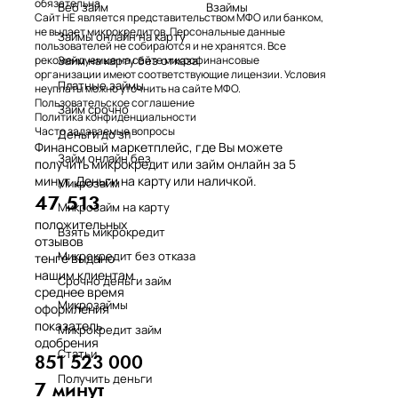
обязательна.
Веб займ
Взаймы
Сайт НЕ является представительством МФО или банком,
не выдает микрокредитов. Персональные данные
Займы онлайн на карту
пользователей не собираются и не хранятся. Все
Займ на карту без отказа
рекомендуемые на сайте микрофинансовые
организации имеют соответствующие лицензии. Условия
Платные займы
неуплаты можно уточнить на сайте МФО.
Пользовательское соглашение
Займ срочно
Политика конфиденциальности
Часто задаваемые вопросы
Деньги до зп
Финансовый маркетплейс, где Вы можете
Займ онлайн без
получить микрокредит или займ онлайн за 5
минут. Деньги на карту или наличкой.
Микрозайм
47 513
Микрозайм на карту
положительных
Взять микрокредит
отзывов
Микрокредит без отказа
тенге выдано
нашим клиентам
Срочно деньги займ
среднее время
Микрозаймы
оформления
показатель
Микрокредит займ
одобрения
Статьи
851 523 000
Получить деньги
7 минут