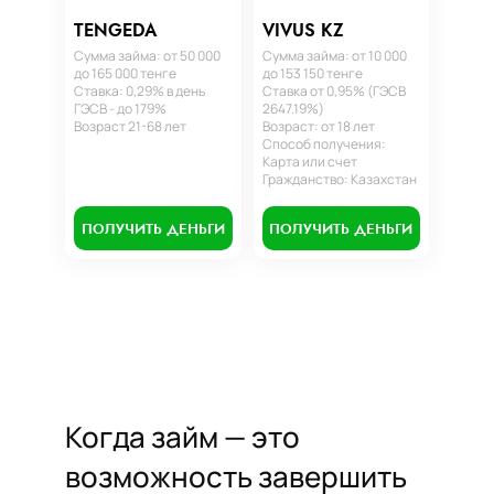
TENGEDA
VIVUS KZ
Сумма займа: от 50 000
Сумма займа: от 10 000
до 165 000 тенге
до 153 150 тенге
Ставка: 0,29% в день
Ставка от 0,95% (ГЭСВ
ГЭСВ - до 179%
2647.19%)
Возраст 21-68 лет
Возраст: от 18 лет
Способ получения:
Карта или счет
Гражданство: Казахстан
ПОЛУЧИТЬ ДЕНЬГИ
ПОЛУЧИТЬ ДЕНЬГИ
Когда займ — это
возможность завершить