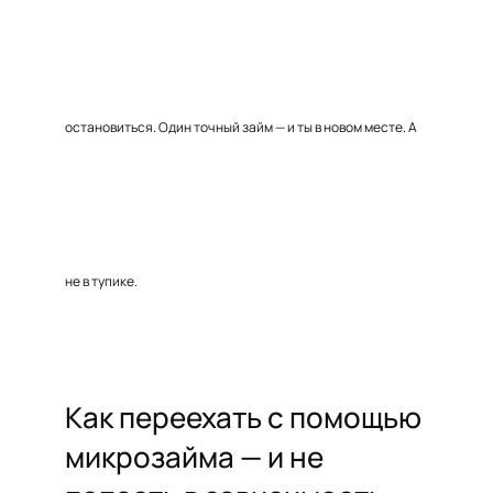
остановиться. Один точный займ — и ты в новом месте. А
не в тупике.
Как переехать с помощью
микрозайма — и не