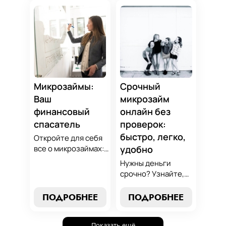
избежанию
вариант для ваших
подводных камней.
нужд. Откройте
Станьте
экспертные
финансово
стратегии
грамотным с нами!
погашения и
сделайте
осознанный выбор,
который
Микрозаймы:
Срочный
поддержит вашу
Ваш
микрозайм
финансовую
финансовый
онлайн без
стабильность.
спасатель
проверок:
быстро, легко,
Откройте для себя
все о микрозаймах:
удобно
от выбора лучших
Нужны деньги
условий до
срочно? Узнайте,
эффективных
как получить
стратегий
срочный
ПОДРОБНЕЕ
ПОДРОБНЕЕ
погашения. Наше
микрозайм онлайн
руководство станет
без проверок и
вашим надежным
Показать ещё