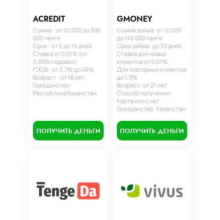
ACREDIT
GMONEY
Сумма - от 20 000 до 300
Сумма займа: от 10 000
000 тенге
до 145 000 тенге
Срок - от 5 до 15 дней
Срок займа: до 30 дней
Ставка от 0,01% (от
Ставка для новых
3,65% годовых)
клиентов от 0,01%.
ГЭСВ - от 3,7% до 46%
Для повторных клиентов
Возраст - от 18 лет
до 1,9%
Гражданство -
Возраст: от 21 лет
Республика Казахстан
Способ получения:
Карта или счет
Гражданство: Казахстан
ПОЛУЧИТЬ ДЕНЬГИ
ПОЛУЧИТЬ ДЕНЬГИ