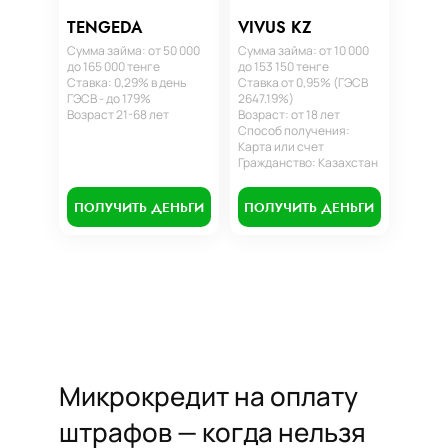
TENGEDA
VIVUS KZ
Сумма займа: от 50 000
Сумма займа: от 10 000
до 165 000 тенге
до 153 150 тенге
Ставка: 0,29% в день
Ставка от 0,95% (ГЭСВ
ГЭСВ - до 179%
2647.19%)
Возраст 21-68 лет
Возраст: от 18 лет
Способ получения:
Карта или счет
Гражданство: Казахстан
ПОЛУЧИТЬ ДЕНЬГИ
ПОЛУЧИТЬ ДЕНЬГИ
Микрокредит на оплату
штрафов — когда нельзя