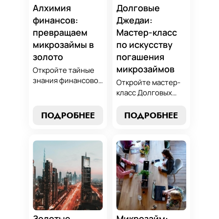
Алхимия
Долговые
финансов:
Джедаи:
превращаем
Мастер-класс
микрозаймы в
по искусству
золото
погашения
микрозаймов
Откройте тайные
знания финансовой
Откройте мастер-
алхимии и
класс Долговых
научитесь
Джедаев по
превращать
погашению
ПОДРОБНЕЕ
ПОДРОБНЕЕ
обязательства по
микрозаймов и
микрозаймам в
освойте искусство
золотые
финансового
возможности.
равновесия.
Погрузитесь в мир
Узнайте, как
умного управления
управлять долгами
долгами с нашим
и достичь
практическим
финансовой
руководством.
гармонии, следуя
нашим
Золотые
Микрозайм: