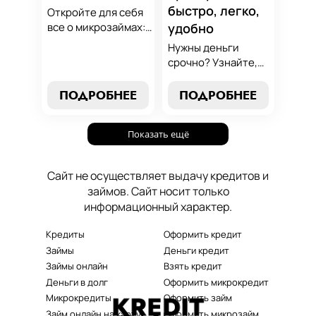
быстро, легко,
Откройте для себя
все о микрозаймах:
удобно
от выбора лучших
Нужны деньги
условий до
срочно? Узнайте,
эффективных
как получить
стратегий
срочный
ПОДРОБНЕЕ
ПОДРОБНЕЕ
погашения. Наше
микрозайм онлайн
руководство станет
без проверок и
вашим надежным
Показать ещё
длительного
помощником в мире
ожидания. Решение
микрокредитования.
ваших финансовых
Сайт не осуществляет выдачу кредитов и
проблем здесь и
займов. Сайт носит только
сейчас.
информационный характер.
Кредиты
Оформить кредит
Займы
Деньги кредит
Займы онлайн
Взять кредит
Деньги в долг
Оформить микрокредит
Микрокредиты
Оформить займ
Займ онлайн на карту
Оформить микрозайм