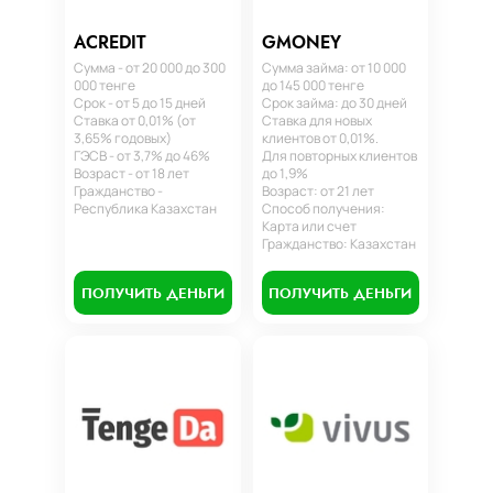
ACREDIT
GMONEY
Сумма - от 20 000 до 300
Сумма займа: от 10 000
000 тенге
до 145 000 тенге
Срок - от 5 до 15 дней
Срок займа: до 30 дней
Ставка от 0,01% (от
Ставка для новых
3,65% годовых)
клиентов от 0,01%.
ГЭСВ - от 3,7% до 46%
Для повторных клиентов
Возраст - от 18 лет
до 1,9%
Гражданство -
Возраст: от 21 лет
Республика Казахстан
Способ получения:
Карта или счет
Гражданство: Казахстан
ПОЛУЧИТЬ ДЕНЬГИ
ПОЛУЧИТЬ ДЕНЬГИ