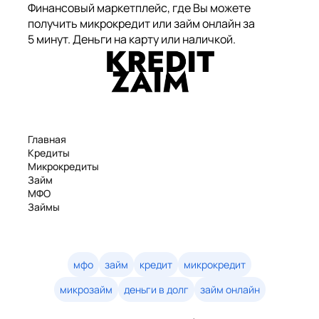
Финансовый маркетплейс, где Вы можете
получить микрокредит или займ онлайн за
5 минут. Деньги на карту или наличкой.
Главная
Кредиты
Микрокредиты
Займ
МФО
Займы
Статьи
Рейтинг
Деньги в долг
Займы онлайн
мфо
займ
кредит
микрокредит
Денежные кредиты
микрозайм
деньги в долг
займ онлайн