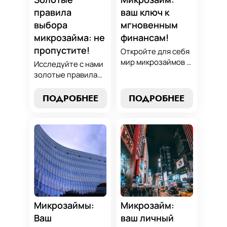
проверенным
правила
ваш ключ к
стратегиям.
выбора
мгновенным
микрозайма: не
финансам!
пропустите!
Откройте для себя
мир микрозаймов с
Исследуйте с нами
нашим гидом:
золотые правила
узнайте, как
выбора микрозайма
выбрать лучший
и узнайте, как
ПОДРОБНЕЕ
ПОДРОБНЕЕ
микрозайм,
выбрать
разработать
оптимальный
стратегии
вариант,
погашения и
разработать
обеспечить себе
стратегию
финансовую
погашения и
стабильность. Ваш
обеспечить свою
ключ к умным
финансовую
финансам здесь!
безопасность. Ваш
компас в мире
Микрозаймы:
Микрозайм:
микрокредитов!
Ваш
ваш личный