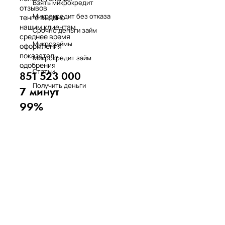
Взять микрокредит
отзывов
Микрокредит без отказа
тенге выдано
нашим клиентам
Срочно деньги займ
среднее время
Микрозаймы
оформления
показатель
Микрокредит займ
одобрения
Статьи
851 523 000
Получить деньги
7 минут
99%