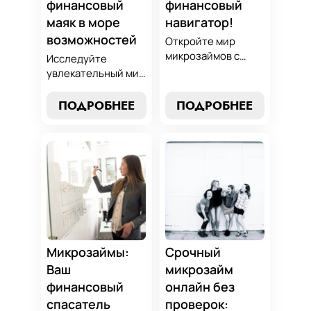
финансовый
финансовый
маяк в море
навигатор!
возможностей
Откройте мир
микрозаймов с
Исследуйте
нашим гидом:
увлекательный мир
выбор без риска,
микрозаймов и
лучшие стратегии
узнайте, как
ПОДРОБНЕЕ
ПОДРОБНЕЕ
погашения и
выбрать
советы по
оптимальный
избежанию
вариант для ваших
подводных камней.
нужд. Откройте
Станьте
экспертные
финансово
стратегии
грамотным с нами!
погашения и
сделайте
осознанный выбор,
который
Микрозаймы:
Срочный
поддержит вашу
Ваш
микрозайм
финансовую
финансовый
онлайн без
стабильность.
спасатель
проверок: