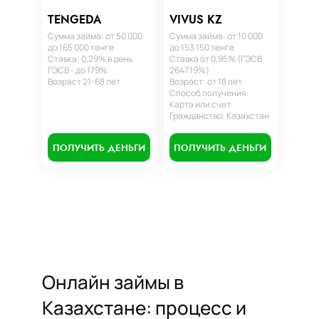
TENGEDA
VIVUS KZ
Сумма займа: от 50 000
Сумма займа: от 10 000
до 165 000 тенге
до 153 150 тенге
Ставка: 0,29% в день
Ставка от 0,95% (ГЭСВ
ГЭСВ - до 179%
2647.19%)
Возраст 21-68 лет
Возраст: от 18 лет
Способ получения:
Карта или счет
Гражданство: Казахстан
ПОЛУЧИТЬ ДЕНЬГИ
ПОЛУЧИТЬ ДЕНЬГИ
Онлайн займы в
Казахстане: процесс и