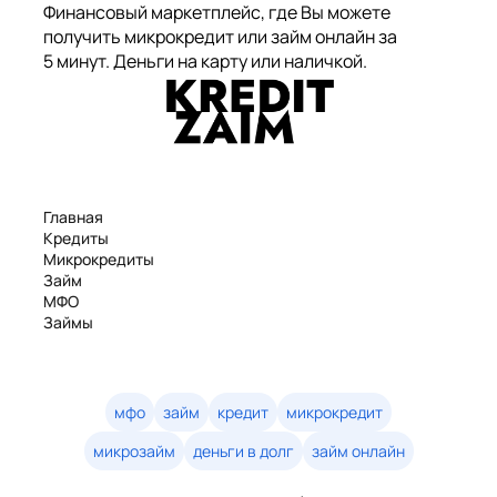
Финансовый маркетплейс, где Вы можете
получить микрокредит или займ онлайн за
5 минут. Деньги на карту или наличкой.
Главная
Кредиты
Микрокредиты
Займ
МФО
Займы
Статьи
Рейтинг
Деньги в долг
Займы онлайн
мфо
займ
кредит
микрокредит
Денежные кредиты
микрозайм
деньги в долг
займ онлайн