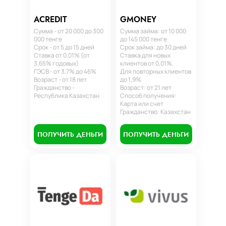
ACREDIT
GMONEY
Сумма - от 20 000 до 300
Сумма займа: от 10 000
000 тенге
до 145 000 тенге
Срок - от 5 до 15 дней
Срок займа: до 30 дней
Ставка от 0,01% (от
Ставка для новых
3,65% годовых)
клиентов от 0,01%.
ГЭСВ - от 3,7% до 46%
Для повторных клиентов
Возраст - от 18 лет
до 1,9%
Гражданство -
Возраст: от 21 лет
Республика Казахстан
Способ получения:
Карта или счет
Гражданство: Казахстан
ПОЛУЧИТЬ ДЕНЬГИ
ПОЛУЧИТЬ ДЕНЬГИ