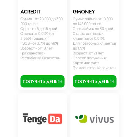
ACREDIT
GMONEY
Сумма - от 20 000 до 300
Сумма займа: от 10 000
000 тенге
до 145 000 тенге
Срок - от 5 до 15 дней
Срок займа: до 30 дней
Ставка от 0,01% (от
Ставка для новых
3,65% годовых)
клиентов от 0,01%.
ГЭСВ - от 3,7% до 46%
Для повторных клиентов
Возраст - от 18 лет
до 1,9%
Гражданство -
Возраст: от 21 лет
Республика Казахстан
Способ получения:
Карта или счет
Гражданство: Казахстан
ПОЛУЧИТЬ ДЕНЬГИ
ПОЛУЧИТЬ ДЕНЬГИ