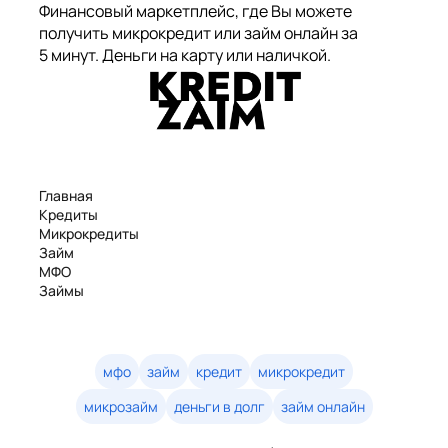
Финансовый маркетплейс, где Вы можете
получить микрокредит или займ онлайн за
5 минут. Деньги на карту или наличкой.
Главная
Кредиты
Микрокредиты
Займ
МФО
Займы
Статьи
Рейтинг
Деньги в долг
Займы онлайн
мфо
займ
кредит
микрокредит
Денежные кредиты
микрозайм
деньги в долг
займ онлайн