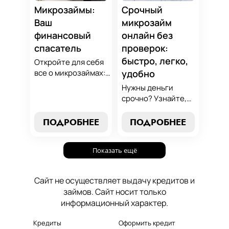
который
Микрозаймы:
Срочный
поддержит вашу
Ваш
микрозайм
финансовую
финансовый
онлайн без
стабильность.
спасатель
проверок:
быстро, легко,
Откройте для себя
все о микрозаймах:
удобно
от выбора лучших
Нужны деньги
условий до
срочно? Узнайте,
эффективных
как получить
стратегий
срочный
ПОДРОБНЕЕ
ПОДРОБНЕЕ
погашения. Наше
микрозайм онлайн
руководство станет
без проверок и
вашим надежным
Показать ещё
длительного
помощником в мире
ожидания. Решение
микрокредитования.
ваших финансовых
Сайт не осуществляет выдачу кредитов и
проблем здесь и
займов. Сайт носит только
сейчас.
информационный характер.
Кредиты
Оформить кредит