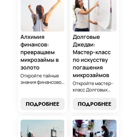
Алхимия
Долговые
финансов:
Джедаи:
превращаем
Мастер-класс
микрозаймы в
по искусству
золото
погашения
микрозаймов
Откройте тайные
знания финансовой
Откройте мастер-
алхимии и
класс Долговых
научитесь
Джедаев по
превращать
погашению
ПОДРОБНЕЕ
ПОДРОБНЕЕ
обязательства по
микрозаймов и
микрозаймам в
освойте искусство
золотые
финансового
возможности.
равновесия.
Погрузитесь в мир
Узнайте, как