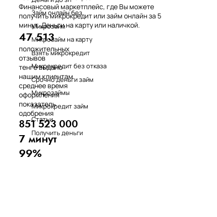
Финансовый маркетплейс, где Вы можете
Займ онлайн без
получить микрокредит или займ онлайн за 5
минут. Деньги на карту или наличкой.
Микрозайм
47 513
Микрозайм на карту
положительных
Взять микрокредит
отзывов
Микрокредит без отказа
тенге выдано
нашим клиентам
Срочно деньги займ
среднее время
Микрозаймы
оформления
показатель
Микрокредит займ
одобрения
Статьи
851 523 000
Получить деньги
7 минут
99%