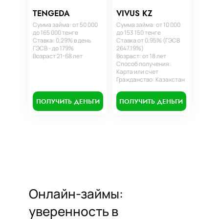
TENGEDA
VIVUS KZ
Сумма займа: от 50 000
Сумма займа: от 10 000
до 165 000 тенге
до 153 150 тенге
Ставка: 0,29% в день
Ставка от 0,95% (ГЭСВ
ГЭСВ - до 179%
2647.19%)
Возраст 21-68 лет
Возраст: от 18 лет
Способ получения:
Карта или счет
Гражданство: Казахстан
ПОЛУЧИТЬ ДЕНЬГИ
ПОЛУЧИТЬ ДЕНЬГИ
Онлайн-займы:
уверенность в