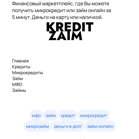
Финансовый маркетплейс, где Вы можете
получить микрокредит или займ онлайн за
5 минут. Деньги на карту или наличкой.
Главная
Кредиты
Микрокредиты
Займ
МФО
Займы
Статьи
Рейтинг
Деньги в долг
Займы онлайн
мфо
займ
кредит
микрокредит
Денежные кредиты
микрозайм
деньги в долг
займ онлайн