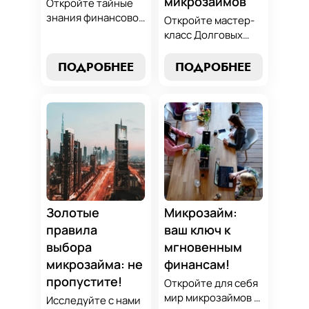
микрозаймов
Откройте тайные
знания финансовой
Откройте мастер-
алхимии и
класс Долговых
научитесь
Джедаев по
превращать
погашению
ПОДРОБНЕЕ
ПОДРОБНЕЕ
обязательства по
микрозаймов и
микрозаймам в
освойте искусство
золотые
финансового
возможности.
равновесия.
Погрузитесь в мир
Узнайте, как
умного управления
управлять долгами
долгами с нашим
и достичь
практическим
финансовой
руководством.
гармонии, следуя
нашим
Золотые
Микрозайм:
проверенным
правила
ваш ключ к
стратегиям.
выбора
мгновенным
микрозайма: не
финансам!
пропустите!
Откройте для себя
мир микрозаймов с
Исследуйте с нами