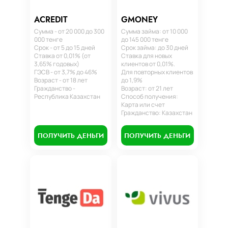
ACREDIT
GMONEY
Сумма - от 20 000 до 300
Сумма займа: от 10 000
000 тенге
до 145 000 тенге
Срок - от 5 до 15 дней
Срок займа: до 30 дней
Ставка от 0,01% (от
Ставка для новых
3,65% годовых)
клиентов от 0,01%.
ГЭСВ - от 3,7% до 46%
Для повторных клиентов
Возраст - от 18 лет
до 1,9%
Гражданство -
Возраст: от 21 лет
Республика Казахстан
Способ получения:
Карта или счет
Гражданство: Казахстан
ПОЛУЧИТЬ ДЕНЬГИ
ПОЛУЧИТЬ ДЕНЬГИ