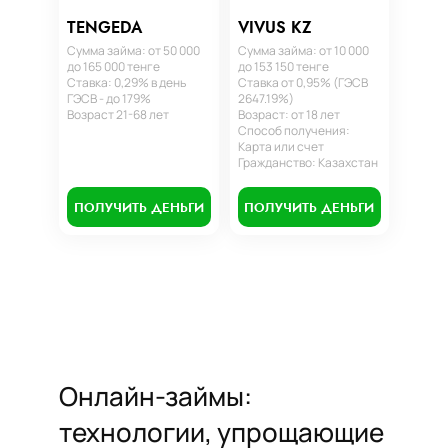
TENGEDA
VIVUS KZ
Сумма займа: от 50 000
Сумма займа: от 10 000
до 165 000 тенге
до 153 150 тенге
Ставка: 0,29% в день
Ставка от 0,95% (ГЭСВ
ГЭСВ - до 179%
2647.19%)
Возраст 21-68 лет
Возраст: от 18 лет
Способ получения:
Карта или счет
Гражданство: Казахстан
ПОЛУЧИТЬ ДЕНЬГИ
ПОЛУЧИТЬ ДЕНЬГИ
Онлайн-займы:
технологии, упрощающие