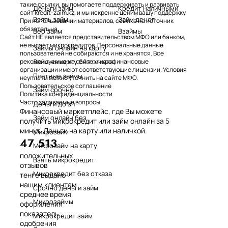
такие ссылки, вы помогаете поддерживать и развивать
Деньги займ
Кредит наличными
сайт kredit-zaim.kz, и мы искренне ценим вашу поддержку.
Взять займ
Займ денег
При использовании материалов, ссылка на источник
обязательна.
Веб займ
Взаймы
Сайт НЕ является представительством МФО или банком,
не выдает микрокредитов. Персональные данные
Займы онлайн на карту
пользователей не собираются и не хранятся. Все
Займ на карту без отказа
рекомендуемые на сайте микрофинансовые
организации имеют соответствующие лицензии. Условия
Платные займы
неуплаты можно уточнить на сайте МФО.
Пользовательское соглашение
Займ срочно
Политика конфиденциальности
Часто задаваемые вопросы
Деньги до зп
Финансовый маркетплейс, где Вы можете
Займ онлайн без
получить микрокредит или займ онлайн за 5
минут. Деньги на карту или наличкой.
Микрозайм
47 513
Микрозайм на карту
положительных
Взять микрокредит
отзывов
Микрокредит без отказа
тенге выдано
нашим клиентам
Срочно деньги займ
среднее время
Микрозаймы
оформления
показатель
Микрокредит займ
одобрения