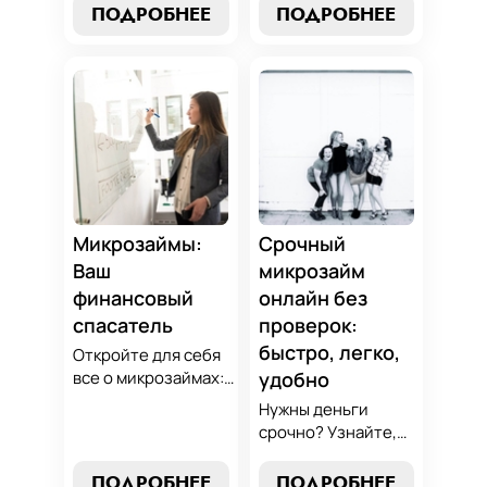
лучшие стратегии
узнайте, как
ПОДРОБНЕЕ
ПОДРОБНЕЕ
погашения и
выбрать
советы по
оптимальный
избежанию
вариант для ваших
подводных камней.
нужд. Откройте
Станьте
экспертные
финансово
стратегии
грамотным с нами!
погашения и
сделайте
осознанный выбор,
который
Микрозаймы:
Срочный
поддержит вашу
Ваш
микрозайм
финансовую
финансовый
онлайн без
стабильность.
спасатель
проверок:
быстро, легко,
Откройте для себя
все о микрозаймах:
удобно
от выбора лучших
Нужны деньги
условий до
срочно? Узнайте,
эффективных
как получить
стратегий
срочный
ПОДРОБНЕЕ
ПОДРОБНЕЕ