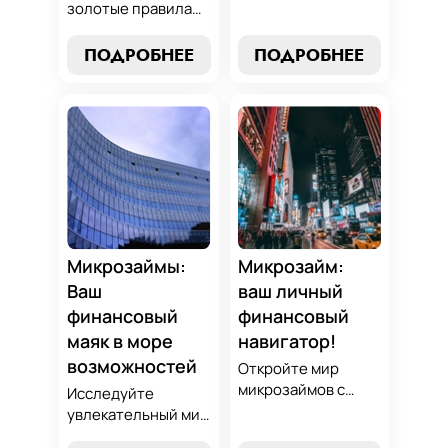
нашим гидом:
золотые правила
узнайте, как
выбора микрозайма
выбрать лучший
и узнайте, как
ПОДРОБНЕЕ
ПОДРОБНЕЕ
микрозайм,
выбрать
разработать
оптимальный
стратегии
вариант,
погашения и
разработать
обеспечить себе
стратегию
финансовую
погашения и
стабильность. Ваш
обеспечить свою
ключ к умным
финансовую
финансам здесь!
безопасность. Ваш
компас в мире
Микрозаймы:
Микрозайм:
микрокредитов!
Ваш
ваш личный
финансовый
финансовый
маяк в море
навигатор!
возможностей
Откройте мир
микрозаймов с
Исследуйте
нашим гидом:
увлекательный мир
выбор без риска,
микрозаймов и