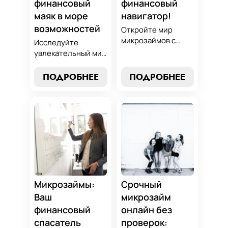
финансовый
финансовый
маяк в море
навигатор!
возможностей
Откройте мир
микрозаймов с
Исследуйте
нашим гидом:
увлекательный мир
выбор без риска,
микрозаймов и
лучшие стратегии
узнайте, как
ПОДРОБНЕЕ
ПОДРОБНЕЕ
погашения и
выбрать
советы по
оптимальный
избежанию
вариант для ваших
подводных камней.
нужд. Откройте
Станьте
экспертные
финансово
стратегии
грамотным с нами!
погашения и
сделайте
осознанный выбор,
который
Микрозаймы:
Срочный
поддержит вашу
Ваш
микрозайм
финансовую
финансовый
онлайн без
стабильность.
спасатель
проверок: