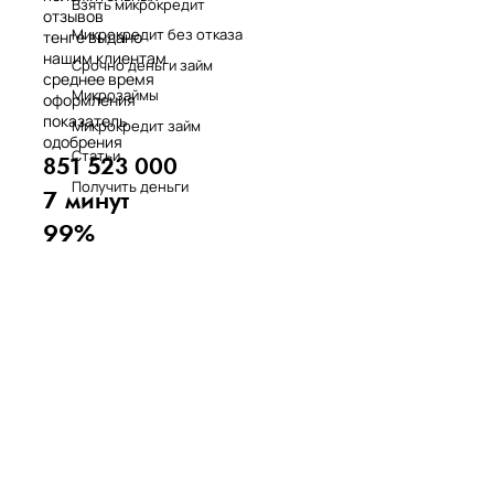
Взять микрокредит
отзывов
Микрокредит без отказа
тенге выдано
нашим клиентам
Срочно деньги займ
среднее время
Микрозаймы
оформления
показатель
Микрокредит займ
одобрения
Статьи
851 523 000
Получить деньги
7 минут
99%