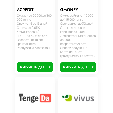
ACREDIT
GMONEY
Сумма - от 20 000 до 300
Сумма займа: от 10 000
000 тенге
до 145 000 тенге
Срок - от 5 до 15 дней
Срок займа: до 30 дней
Ставка от 0,01% (от
Ставка для новых
3,65% годовых)
клиентов от 0,01%.
ГЭСВ - от 3,7% до 46%
Для повторных клиентов
Возраст - от 18 лет
до 1,9%
Гражданство -
Возраст: от 21 лет
Республика Казахстан
Способ получения:
Карта или счет
Гражданство: Казахстан
ПОЛУЧИТЬ ДЕНЬГИ
ПОЛУЧИТЬ ДЕНЬГИ