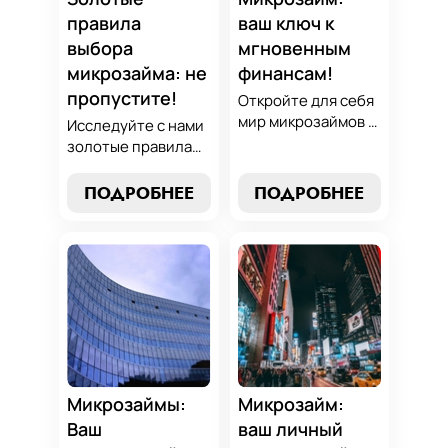
проверенным
правила
ваш ключ к
стратегиям.
выбора
мгновенным
микрозайма: не
финансам!
пропустите!
Откройте для себя
мир микрозаймов с
Исследуйте с нами
нашим гидом:
золотые правила
узнайте, как
выбора микрозайма
выбрать лучший
и узнайте, как
ПОДРОБНЕЕ
ПОДРОБНЕЕ
микрозайм,
выбрать
разработать
оптимальный
стратегии
вариант,
погашения и
разработать
обеспечить себе
стратегию
финансовую
погашения и
стабильность. Ваш
обеспечить свою
ключ к умным
финансовую
финансам здесь!
безопасность. Ваш
компас в мире
Микрозаймы:
Микрозайм:
микрокредитов!
Ваш
ваш личный