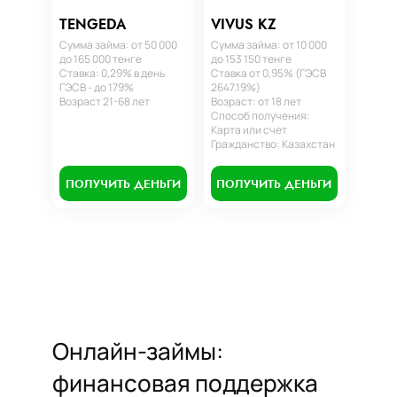
TENGEDA
VIVUS KZ
Сумма займа: от 50 000
Сумма займа: от 10 000
до 165 000 тенге
до 153 150 тенге
Ставка: 0,29% в день
Ставка от 0,95% (ГЭСВ
ГЭСВ - до 179%
2647.19%)
Возраст 21-68 лет
Возраст: от 18 лет
Способ получения:
Карта или счет
Гражданство: Казахстан
ПОЛУЧИТЬ ДЕНЬГИ
ПОЛУЧИТЬ ДЕНЬГИ
Онлайн-займы:
финансовая поддержка