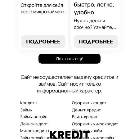
быстро, легко,
Откройте для себя
все о микрозаймах:
удобно
от выбора лучших
Нужны деньги
условий до
срочно? Узнайте,
эффективных
как получить
стратегий
срочный
ПОДРОБНЕЕ
ПОДРОБНЕЕ
погашения. Наше
микрозайм онлайн
руководство станет
без проверок и
вашим надежным
Показать ещё
длительного
помощником в мире
ожидания. Решение
микрокредитования.
ваших финансовых
Сайт не осуществляет выдачу кредитов и
проблем здесь и
займов. Сайт носит только
сейчас.
информационный характер.
Кредиты
Оформить кредит
Займы
Деньги кредит
Займы онлайн
Взять кредит
Деньги в долг
Оформить микрокредит
Микрокредиты
Оформить займ
Займ онлайн на карту
Оформить микрозайм