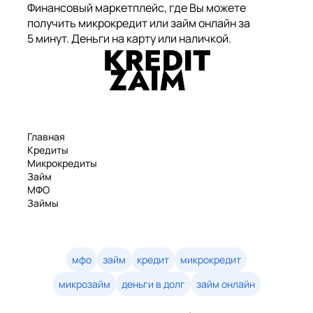
Финансовый маркетплейс, где Вы можете
получить микрокредит или займ онлайн за
5 минут. Деньги на карту или наличкой.
Главная
Кредиты
Микрокредиты
Займ
МФО
Займы
Статьи
Рейтинг
Деньги в долг
Займы онлайн
мфо
займ
кредит
микрокредит
Денежные кредиты
микрозайм
деньги в долг
займ онлайн