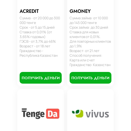
ACREDIT
GMONEY
Сумма - от 20 000 до 300
Сумма займа: от 10 000
000 тенге
до 145 000 тенге
Срок - от 5 до 15 дней
Срок займа: до 30 дней
Ставка от 0,01% (от
Ставка для новых
3,65% годовых)
клиентов от 0,01%.
ГЭСВ - от 3,7% до 46%
Для повторных клиентов
Возраст - от 18 лет
до 1,9%
Гражданство -
Возраст: от 21 лет
Республика Казахстан
Способ получения:
Карта или счет
Гражданство: Казахстан
ПОЛУЧИТЬ ДЕНЬГИ
ПОЛУЧИТЬ ДЕНЬГИ