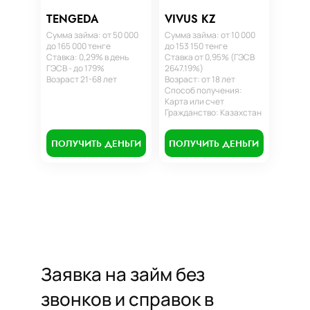
TENGEDA
VIVUS KZ
Сумма займа: от 50 000
Сумма займа: от 10 000
до 165 000 тенге
до 153 150 тенге
Ставка: 0,29% в день
Ставка от 0,95% (ГЭСВ
ГЭСВ - до 179%
2647.19%)
Возраст 21-68 лет
Возраст: от 18 лет
Способ получения:
Карта или счет
Гражданство: Казахстан
ПОЛУЧИТЬ ДЕНЬГИ
ПОЛУЧИТЬ ДЕНЬГИ
Заявка на займ без
звонков и справок в