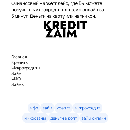
Финансовый маркетплейс, где Вы можете
получить микрокредит или займ онлайн за
5 минут. Деньги на карту или наличкой.
Главная
Кредиты
Микрокредиты
Займ
МФО
Займы
Статьи
Рейтинг
Деньги в долг
Займы онлайн
мфо
займ
кредит
микрокредит
Денежные кредиты
микрозайм
деньги в долг
займ онлайн