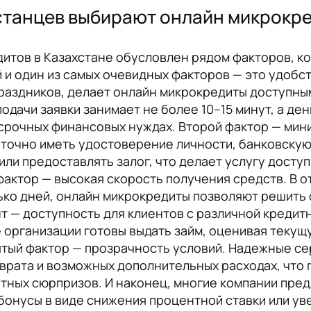
станцев выбирают онлайн микрокр
итов в Казахстане обусловлен рядом факторов, к
й и один из самых очевидных факторов — это удобс
праздников, делает онлайн микрокредиты доступным
одачи заявки занимает не более 10–15 минут, а ден
 срочных финансовых нуждах. Второй фактор — мин
точно иметь удостоверение личности, банковскую 
ли предоставлять залог, что делает услугу досту
фактор — высокая скорость получения средств. В о
лько дней, онлайн микрокредиты позволяют решить
 — доступность для клиентов с различной кредитн
 организации готовы выдать займ, оценивая текущ
ятый фактор — прозрачность условий. Надежные с
врата и возможных дополнительных расходах, что 
тных сюрпризов. И наконец, многие компании пре
бонусы в виде снижения процентной ставки или ув