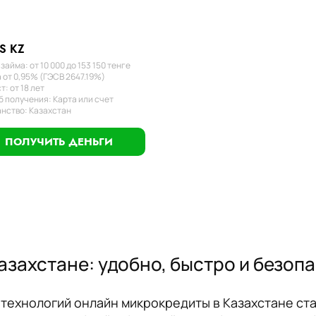
S KZ
займа: от 10 000 до 153 150 тенге
 от 0,95% (ГЭСВ 2647.19%)
т: от 18 лет
 получения: Карта или счет
нство: Казахстан
ПОЛУЧИТЬ ДЕНЬГИ
азахстане: удобно, быстро и безоп
 технологий онлайн микрокредиты в Казахстане с