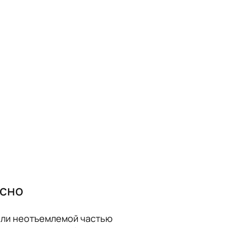
асно
тали неотъемлемой частью