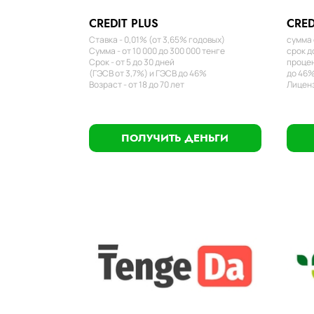
CREDIT PLUS
CRED
Ставка - 0,01% (от 3,65% годовых)
сумма 
Сумма - от 10 000 до 300 000 тенге
срок д
Срок - от 5 до 30 дней
процен
(ГЭСВ от 3,7%) и ГЭСВ до 46%
до 46%
Возраст - от 18 до 70 лет
Лиценз
ПОЛУЧИТЬ ДЕНЬГИ