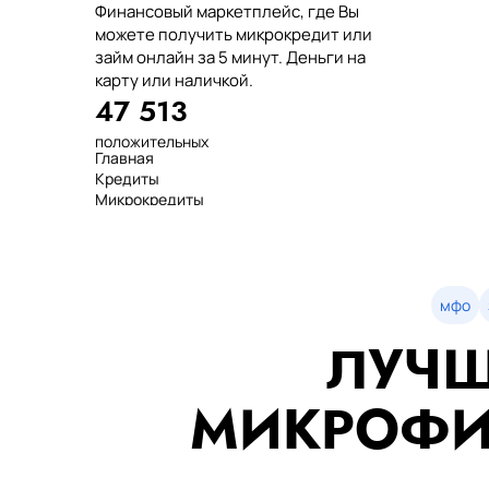
Финансовый маркетплейс, где Вы
можете получить микрокредит или
займ онлайн за 5 минут. Деньги на
карту или наличкой.
47 513
положительных
Главная
отзывов
Кредиты
тенге выдано
Микрокредиты
нашим клиентам
Займ
среднее время
МФО
оформления
Займы
показатель
Статьи
одобрения
Рейтинг
мфо
Деньги в долг
ЛУЧШ
Займы онлайн
Денежные кредиты
851 523 000
МИКРОФИ
7 минут
99%