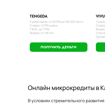
TENGEDA
VIVU
Сумма займа: от 50 000 до 165 000 тенге
Сумма 
Ставка: 0,29% в день
Ставка
ГЭСВ - до 179%
Возрас
Возраст 21-68 лет
Способ
Гражда
ПОЛУЧИТЬ ДЕНЬГИ
Онлайн микрокредиты в К
В условиях стремительного развития