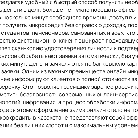
редлагая удобный и быстрый способ получить нео
 деньги в долг, больше не нужно посещать офисы, 
то несколько минут свободного времени, доступ в 
получить микрокредит без справок о доходах, пору
тудентов, пенсионеров, самозанятых и всех, кто 
остью дистанционно: клиент выбирает подходящу
ляет скан-копию удостоверения личности и подтве
исов обрабатывают заявки автоматически, без уч
ких минут. Деньги зачисляются на банковскую карт
и заявки. Одним из важных преимуществ онлайн ми
нее информируют клиентов о полной стоимости зай
осрочку. Это позволяет заемщику заранее рассчита
тметить безопасность современных онлайн-сервис
ологий шифрования, а процесс обработки информ
одаря этому оформление займа онлайн стало не то
икрокредиты в Казахстане представляют собой эфф
ации без лишних хлопот и с максимальным уровнем