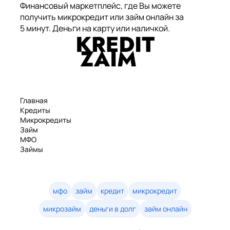
Финансовый маркетплейс, где Вы можете
получить микрокредит или займ онлайн за
5 минут. Деньги на карту или наличкой.
Главная
Кредиты
Микрокредиты
Займ
МФО
Займы
Статьи
Рейтинг
Деньги в долг
Займы онлайн
мфо
займ
кредит
микрокредит
Денежные кредиты
микрозайм
деньги в долг
займ онлайн