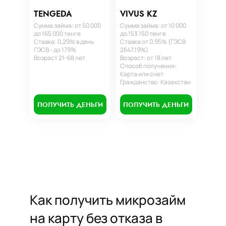
TENGEDA
VIVUS KZ
Сумма займа: от 50 000
Сумма займа: от 10 000
до 165 000 тенге
до 153 150 тенге
Ставка: 0,29% в день
Ставка от 0,95% (ГЭСВ
ГЭСВ - до 179%
2647.19%)
Возраст 21-68 лет
Возраст: от 18 лет
Способ получения:
Карта или счет
Гражданство: Казахстан
ПОЛУЧИТЬ ДЕНЬГИ
ПОЛУЧИТЬ ДЕНЬГИ
Как получить микрозайм
на карту без отказа в