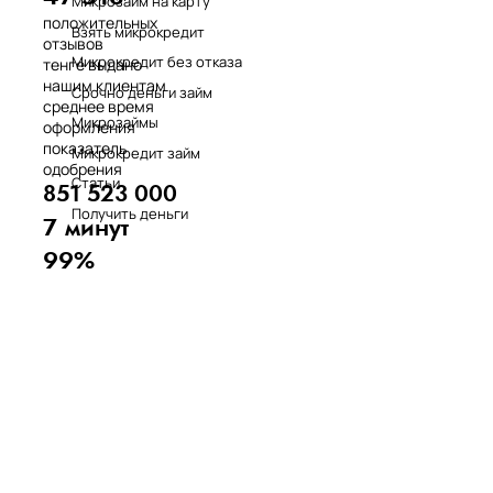
Микрозайм на карту
положительных
Взять микрокредит
отзывов
Микрокредит без отказа
тенге выдано
нашим клиентам
Срочно деньги займ
среднее время
Микрозаймы
оформления
показатель
Микрокредит займ
одобрения
Статьи
851 523 000
Получить деньги
7 минут
99%