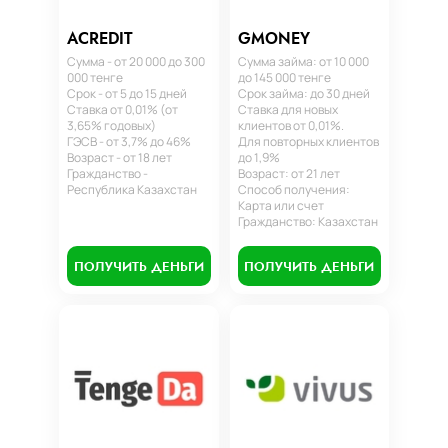
ACREDIT
GMONEY
Сумма - от 20 000 до 300
Сумма займа: от 10 000
000 тенге
до 145 000 тенге
Срок - от 5 до 15 дней
Срок займа: до 30 дней
Ставка от 0,01% (от
Ставка для новых
3,65% годовых)
клиентов от 0,01%.
ГЭСВ - от 3,7% до 46%
Для повторных клиентов
Возраст - от 18 лет
до 1,9%
Гражданство -
Возраст: от 21 лет
Республика Казахстан
Способ получения:
Карта или счет
Гражданство: Казахстан
ПОЛУЧИТЬ ДЕНЬГИ
ПОЛУЧИТЬ ДЕНЬГИ