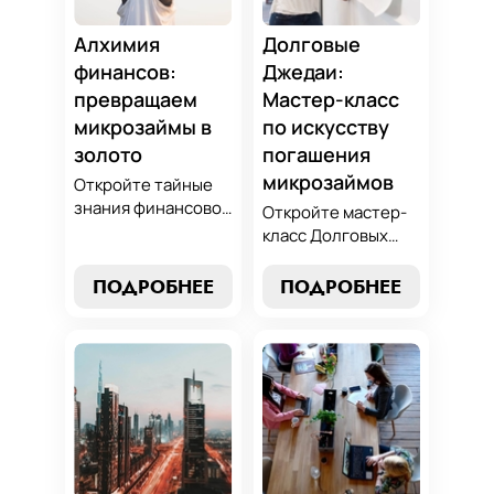
Алхимия
Долговые
финансов:
Джедаи:
превращаем
Мастер-класс
микрозаймы в
по искусству
золото
погашения
микрозаймов
Откройте тайные
знания финансовой
Откройте мастер-
алхимии и
класс Долговых
научитесь
Джедаев по
превращать
погашению
ПОДРОБНЕЕ
ПОДРОБНЕЕ
обязательства по
микрозаймов и
микрозаймам в
освойте искусство
золотые
финансового
возможности.
равновесия.
Погрузитесь в мир
Узнайте, как
умного управления
управлять долгами
долгами с нашим
и достичь
практическим
финансовой
руководством.
гармонии, следуя