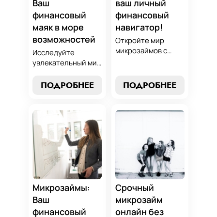
Ваш
ваш личный
финансовый
финансовый
маяк в море
навигатор!
возможностей
Откройте мир
микрозаймов с
Исследуйте
нашим гидом:
увлекательный мир
выбор без риска,
микрозаймов и
лучшие стратегии
узнайте, как
ПОДРОБНЕЕ
ПОДРОБНЕЕ
погашения и
выбрать
советы по
оптимальный
избежанию
вариант для ваших
подводных камней.
нужд. Откройте
Станьте
экспертные
финансово
стратегии
грамотным с нами!
погашения и
сделайте
осознанный выбор,
который
Микрозаймы:
Срочный
поддержит вашу
Ваш
микрозайм
финансовую
финансовый
онлайн без
стабильность.