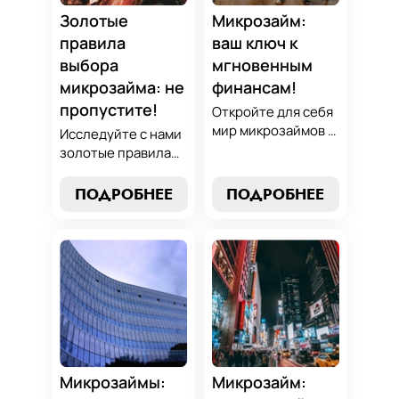
нашим
Золотые
Микрозайм:
проверенным
правила
ваш ключ к
стратегиям.
выбора
мгновенным
микрозайма: не
финансам!
пропустите!
Откройте для себя
мир микрозаймов с
Исследуйте с нами
нашим гидом:
золотые правила
узнайте, как
выбора микрозайма
выбрать лучший
и узнайте, как
ПОДРОБНЕЕ
ПОДРОБНЕЕ
микрозайм,
выбрать
разработать
оптимальный
стратегии
вариант,
погашения и
разработать
обеспечить себе
стратегию
финансовую
погашения и
стабильность. Ваш
обеспечить свою
ключ к умным
финансовую
финансам здесь!
безопасность. Ваш
компас в мире
Микрозаймы:
Микрозайм:
микрокредитов!