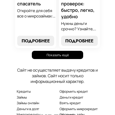
спасатель
проверок:
быстро, легко,
Откройте для себя
все о микрозаймах:
удобно
от выбора лучших
Нужны деньги
условий до
срочно? Узнайте,
эффективных
как получить
стратегий
срочный
ПОДРОБНЕЕ
ПОДРОБНЕЕ
погашения. Наше
микрозайм онлайн
руководство станет
без проверок и
вашим надежным
Показать ещё
длительного
помощником в мире
ожидания. Решение
микрокредитования.
ваших финансовых
Сайт не осуществляет выдачу кредитов и
проблем здесь и
займов. Сайт носит только
сейчас.
информационный характер.
Кредиты
Оформить кредит
Займы
Деньги кредит
Займы онлайн
Взять кредит
Деньги в долг
Оформить микрокредит
Микрокредиты
Оформить займ