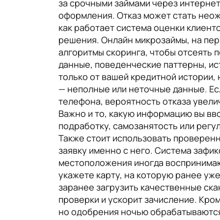
за срочными займами через интернет
оформления. Отказ может стать неож
как работает система оценки клиент
решения. Онлайн микрозаймы, на пер
алгоритмы скоринга, чтобы отсеять
данные, поведенческие паттерны, ис
только от вашей кредитной истории, 
— неполные или неточные данные. Есл
телефона, вероятность отказа увели
Важно и то, какую информацию вы вв
подработку, самозанятость или регу
Также стоит использовать проверенн
заявку именно с него. Система зафик
местоположения иногда воспринимают
укажете карту, на которую ранее уж
заранее загрузить качественные ска
проверки и ускорит зачисление. Кро
но одобрения ночью обрабатываются 