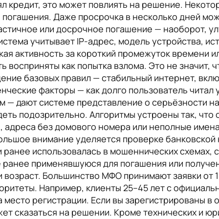
л кредит, это может повлиять на решение. Некот
ь погашения. Даже просрочка в несколько дней мож
стичное или досрочное погашение — наоборот, ул
истема учитывает IP-адрес, модель устройства, и
окая активность за короткий промежуток времени и
ть восприняты как попытка взлома. Это не значит,
дение базовых правил — стабильный интернет, вкл
нческие факторы — как долго пользователь читал у
м — дают системе представление о серьёзности н
ядеть подозрительно. Алгоритмы устроены так, что
, адреса без домового номера или неполные имена
ольшое внимание уделяется проверке банковской к
и ранее использовалась в мошеннических схемах, 
е ранее применявшуюся для погашения или получен
 возраст. Большинство МФО принимают заявки от 18
оритеты. Например, клиенты 25–45 лет с официаль
 место регистрации. Если вы зарегистрированы в 
жет сказаться на решении. Кроме технических и юр