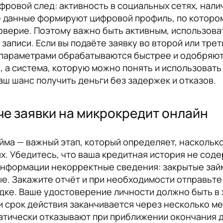
фровой след: активность в социальных сетях, нал
е данные формируют цифровой профиль, по которо
оверие. Поэтому важно быть активным, использовать
записи. Если вы подаёте заявку во второй или тре
 параметрами обрабатываются быстрее и одобряют
, а система, которую можно понять и использовать
аш шанс получить деньги без задержек и отказов.
че заявки на микрокредит онлайн
ма — важный этап, который определяет, насколько
ых. Убедитесь, что ваша кредитная история не сод
нформации некорректные сведения: закрытые займ
е. Закажите отчёт и при необходимости отправьте 
ядке. Ваше удостоверение личности должно быть в
и срок действия заканчивается через несколько м
атически отказывают при приближении окончания 