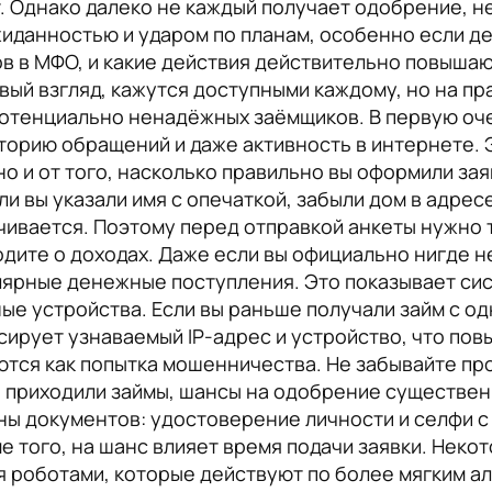
. Однако далеко не каждый получает одобрение, 
иданностью и ударом по планам, особенно если де
ов в МФО, и какие действия действительно повыша
вый взгляд, кажутся доступными каждому, но на п
 потенциально ненадёжных заёмщиков. В первую оч
торию обращений и даже активность в интернете. Э
но и от того, насколько правильно вы оформили зая
и вы указали имя с опечаткой, забыли дом в адрес
чивается. Поэтому перед отправкой анкеты нужно 
одите о доходах. Даже если вы официально нигде н
лярные денежные поступления. Это показывает сис
ые устройства. Если вы раньше получали займ с о
сирует узнаваемый IP-адрес и устройство, что пов
ся как попытка мошенничества. Не забывайте про
е приходили займы, шансы на одобрение существен
ны документов: удостоверение личности и селфи с
ме того, на шанс влияет время подачи заявки. Нек
роботами, которые действуют по более мягким алг