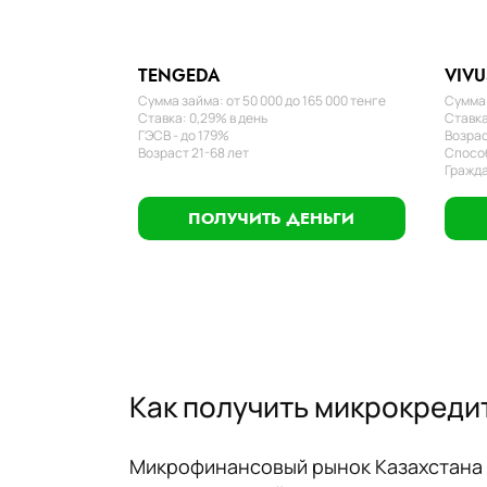
TENGEDA
VIVU
Сумма займа: от 50 000 до 165 000 тенге
Сумма 
Ставка: 0,29% в день
Ставка
ГЭСВ - до 179%
Возрас
Возраст 21-68 лет
Способ
Гражда
ПОЛУЧИТЬ ДЕНЬГИ
Как получить микрокредит
Микрофинансовый рынок Казахстана 