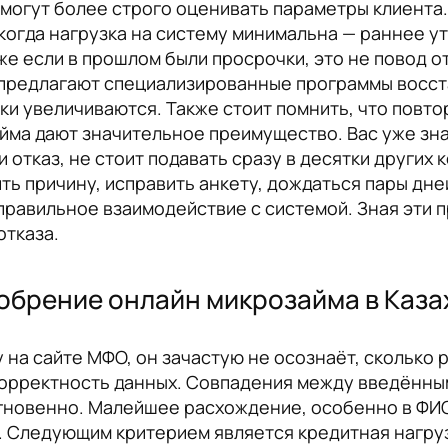
могут более строго оценивать параметры клиента.
 когда нагрузка на систему минимальна — раннее у
же если в прошлом были просрочки, это не повод 
 предлагают специализированные программы восст
и увеличиваются. Также стоит помнить, что повто
йма дают значительное преимущество. Вас уже зна
 отказ, не стоит подавать сразу в десятки других 
ть причину, исправить анкету, дождаться пары дн
о правильное взаимодействие с системой. Зная эти
отказа.
обрение онлайн микрозайма в Каза
у на сайте МФО, он зачастую не осознаёт, сколько
корректность данных. Совпадения между введённы
гновенно. Малейшее расхождение, особенно в ФИО
. Следующим критерием является кредитная нагруз