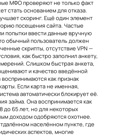
орые МФО проверяют не только факт
ет стать основанием для отказа.
учшает скоринг. Ещё один элемент
сторию посещения сайта. Частые
ли попытки ввести данные вручную
 что обычный пользователь должен
юченные скрипты, отсутствие VPN —
словия, как быстро заполнил анкету,
амерений. Слишком быстрая анкета,
 оценивают и качество введённой
 воспринимаются как признак
арты. Если карта не именная,
система автоматически блокирует её.
ия займа. Она воспринимается как
 до 65 лет, но для некоторых
ным доходом одобряются охотнее.
отдалённом населённом пункте, где
идических аспектов, многие