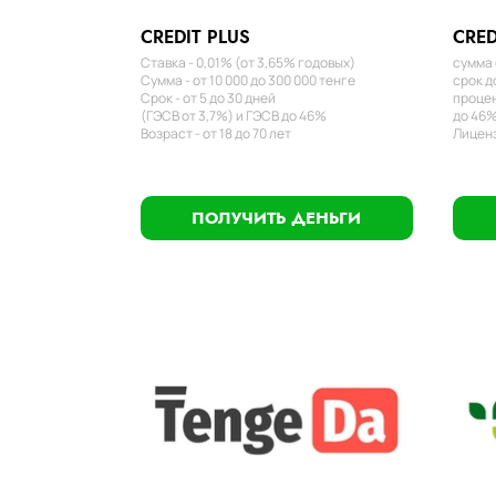
CREDIT PLUS
CRED
Ставка - 0,01% (от 3,65% годовых)
сумма 
Сумма - от 10 000 до 300 000 тенге
срок д
Срок - от 5 до 30 дней
процен
(ГЭСВ от 3,7%) и ГЭСВ до 46%
до 46%
Возраст - от 18 до 70 лет
Лиценз
ПОЛУЧИТЬ ДЕНЬГИ