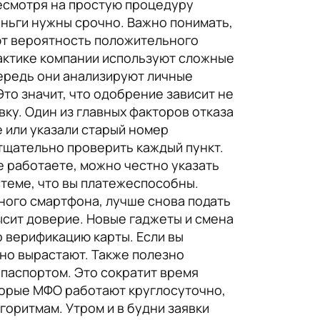
несмотря на простую процедуру
ньги нужны срочно. Важно понимать,
ют вероятность положительного
рактике компании используют сложные
ередь они анализируют личные
то значит, что одобрение зависит не
вку. Один из главных факторов отказа
е или указали старый номер
тщательно проверить каждый пункт.
е работаете, можно честно указать
теме, что вы платежеспособны.
дного смартфона, лучше снова подать
ысит доверие. Новые гаджеты и смена
 верификацию карты. Если вы
но вырастают. Также полезно
 паспортом. Это сократит время
оторые МФО работают круглосуточно,
оритмам. Утром и в будни заявки