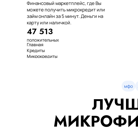
Финансовый маркетплейс, где Вы
можете получить микрокредит или
займ онлайн за 5 минут. Деньги на
карту или наличкой.
47 513
положительных
Главная
отзывов
Кредиты
тенге выдано
Микрокредиты
нашим клиентам
Займ
среднее время
МФО
оформления
Займы
показатель
Статьи
одобрения
Рейтинг
мфо
Деньги в долг
ЛУЧШ
Займы онлайн
Денежные кредиты
851 523 000
МИКРОФИ
7 минут
99%