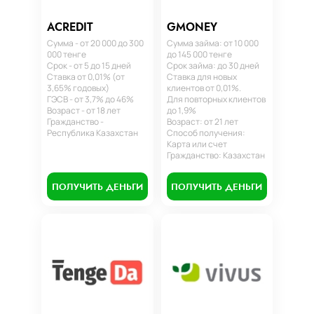
ACREDIT
GMONEY
Сумма - от 20 000 до 300
Сумма займа: от 10 000
000 тенге
до 145 000 тенге
Срок - от 5 до 15 дней
Срок займа: до 30 дней
Ставка от 0,01% (от
Ставка для новых
3,65% годовых)
клиентов от 0,01%.
ГЭСВ - от 3,7% до 46%
Для повторных клиентов
Возраст - от 18 лет
до 1,9%
Гражданство -
Возраст: от 21 лет
Республика Казахстан
Способ получения:
Карта или счет
Гражданство: Казахстан
ПОЛУЧИТЬ ДЕНЬГИ
ПОЛУЧИТЬ ДЕНЬГИ