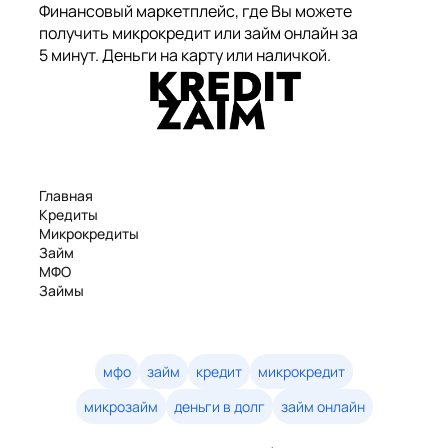
Финансовый маркетплейс, где Вы можете
получить микрокредит или займ онлайн за
5 минут. Деньги на карту или наличкой.
Главная
Кредиты
Микрокредиты
Займ
МФО
Займы
Статьи
Рейтинг
Деньги в долг
Займы онлайн
мфо
займ
кредит
микрокредит
Денежные кредиты
микрозайм
деньги в долг
займ онлайн