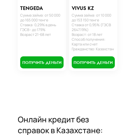
TENGEDA
VIVUS KZ
Сумма займа: от 50 000
Сумма займа: от 10 000
до 165 000 тенге
до 153 150 тенге
Ставка: 0,29% в день
Ставка от 0,95% (ГЭСВ
ГЭСВ - до 179%
2647.19%)
Возраст 21-68 лет
Возраст: от 18 лет
Способ получения:
Карта или счет
Гражданство: Казахстан
ПОЛУЧИТЬ ДЕНЬГИ
ПОЛУЧИТЬ ДЕНЬГИ
Онлайн кредит без
справок в Казахстане: