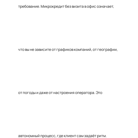
требование. Микрокредит без визита в офис означает,
что вы не зависите от графиков компаний, от географии,
от погоды и даже от настроения оператора. Это
автономный процесс, где клиент сам задаёт ритм.