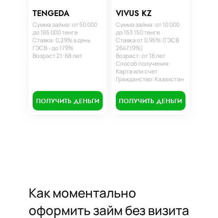
TENGEDA
VIVUS KZ
Сумма займа: от 50 000
Сумма займа: от 10 000
до 165 000 тенге
до 153 150 тенге
Ставка: 0,29% в день
Ставка от 0,95% (ГЭСВ
ГЭСВ - до 179%
2647.19%)
Возраст 21-68 лет
Возраст: от 18 лет
Способ получения:
Карта или счет
Гражданство: Казахстан
ПОЛУЧИТЬ ДЕНЬГИ
ПОЛУЧИТЬ ДЕНЬГИ
Как моментально
оформить займ без визита