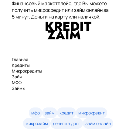
Финансовый маркетплейс, где Вы можете
получить микрокредит или займ онлайн за
5 минут. Деньги на карту или наличкой.
Главная
Кредиты
Микрокредиты
Займ
МФО
Займы
Статьи
Рейтинг
Деньги в долг
Займы онлайн
мфо
займ
кредит
микрокредит
Денежные кредиты
микрозайм
деньги в долг
займ онлайн