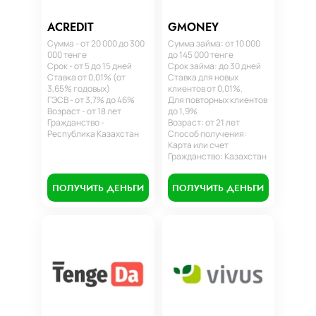
ACREDIT
GMONEY
Сумма - от 20 000 до 300
Сумма займа: от 10 000
000 тенге
до 145 000 тенге
Срок - от 5 до 15 дней
Срок займа: до 30 дней
Ставка от 0,01% (от
Ставка для новых
3,65% годовых)
клиентов от 0,01%.
ГЭСВ - от 3,7% до 46%
Для повторных клиентов
Возраст - от 18 лет
до 1,9%
Гражданство -
Возраст: от 21 лет
Республика Казахстан
Способ получения:
Карта или счет
Гражданство: Казахстан
ПОЛУЧИТЬ ДЕНЬГИ
ПОЛУЧИТЬ ДЕНЬГИ