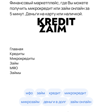
Финансовый маркетплейс, где Вы можете
получить микрокредит или займ онлайн за
5 минут. Деньги на карту или наличкой.
Главная
Кредиты
Микрокредиты
Займ
МФО
Займы
Статьи
Рейтинг
Деньги в долг
Займы онлайн
мфо
займ
кредит
микрокредит
Денежные кредиты
микрозайм
деньги в долг
займ онлайн