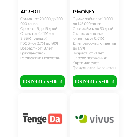
ACREDIT
GMONEY
Сумма - от 20 000 до 300
Сумма займа: от 10 000
000 тенге
до 145 000 тенге
Срок - от 5 до 15 дней
Срок займа: до 30 дней
Ставка от 0,01% (от
Ставка для новых
3,65% годовых)
клиентов от 0,01%.
ГЭСВ - от 3,7% до 46%
Для повторных клиентов
Возраст - от 18 лет
до 1,9%
Гражданство -
Возраст: от 21 лет
Республика Казахстан
Способ получения:
Карта или счет
Гражданство: Казахстан
ПОЛУЧИТЬ ДЕНЬГИ
ПОЛУЧИТЬ ДЕНЬГИ