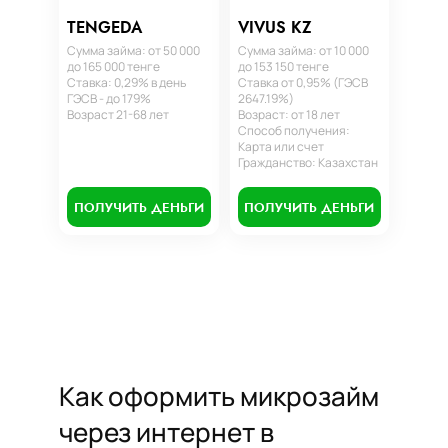
TENGEDA
VIVUS KZ
Сумма займа: от 50 000
Сумма займа: от 10 000
до 165 000 тенге
до 153 150 тенге
Ставка: 0,29% в день
Ставка от 0,95% (ГЭСВ
ГЭСВ - до 179%
2647.19%)
Возраст 21-68 лет
Возраст: от 18 лет
Способ получения:
Карта или счет
Гражданство: Казахстан
ПОЛУЧИТЬ ДЕНЬГИ
ПОЛУЧИТЬ ДЕНЬГИ
Как оформить микрозайм
через интернет в