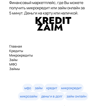
Финансовый маркетплейс, где Вы можете
получить микрокредит или займ онлайн за
5 минут. Деньги на карту или наличкой.
Главная
Кредиты
Микрокредиты
Займ
МФО
Займы
Статьи
Рейтинг
Деньги в долг
Займы онлайн
мфо
займ
кредит
микрокредит
Денежные кредиты
микрозайм
деньги в долг
займ онлайн