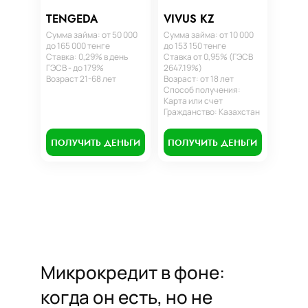
TENGEDA
VIVUS KZ
Сумма займа: от 50 000
Сумма займа: от 10 000
до 165 000 тенге
до 153 150 тенге
Ставка: 0,29% в день
Ставка от 0,95% (ГЭСВ
ГЭСВ - до 179%
2647.19%)
Возраст 21-68 лет
Возраст: от 18 лет
Способ получения:
Карта или счет
Гражданство: Казахстан
ПОЛУЧИТЬ ДЕНЬГИ
ПОЛУЧИТЬ ДЕНЬГИ
Микрокредит в фоне:
когда он есть, но не