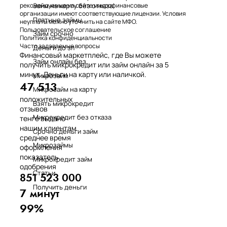
Займ на карту без отказа
рекомендуемые на сайте микрофинансовые
организации имеют соответствующие лицензии. Условия
Платные займы
неуплаты можно уточнить на сайте МФО.
Пользовательское соглашение
Займ срочно
Политика конфиденциальности
Часто задаваемые вопросы
Деньги до зп
Финансовый маркетплейс, где Вы можете
Займ онлайн без
получить микрокредит или займ онлайн за 5
минут. Деньги на карту или наличкой.
Микрозайм
47 513
Микрозайм на карту
положительных
Взять микрокредит
отзывов
Микрокредит без отказа
тенге выдано
нашим клиентам
Срочно деньги займ
среднее время
Микрозаймы
оформления
показатель
Микрокредит займ
одобрения
Статьи
851 523 000
Получить деньги
7 минут
99%