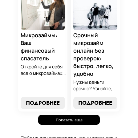
экспертные
финансово
стратегии
грамотным с нами!
погашения и
сделайте
осознанный выбор,
который
Микрозаймы:
Срочный
поддержит вашу
Ваш
микрозайм
финансовую
финансовый
онлайн без
стабильность.
спасатель
проверок:
быстро, легко,
Откройте для себя
все о микрозаймах:
удобно
от выбора лучших
Нужны деньги
условий до
срочно? Узнайте,
эффективных
как получить
стратегий
срочный
ПОДРОБНЕЕ
ПОДРОБНЕЕ
погашения. Наше
микрозайм онлайн
руководство станет
без проверок и
вашим надежным
Показать ещё
длительного
помощником в мире
ожидания. Решение
микрокредитования.
ваших финансовых