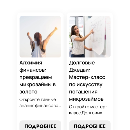
Алхимия
Долговые
финансов:
Джедаи:
превращаем
Мастер-класс
микрозаймы в
по искусству
золото
погашения
микрозаймов
Откройте тайные
знания финансовой
Откройте мастер-
алхимии и
класс Долговых
научитесь
Джедаев по
превращать
погашению
ПОДРОБНЕЕ
ПОДРОБНЕЕ
обязательства по