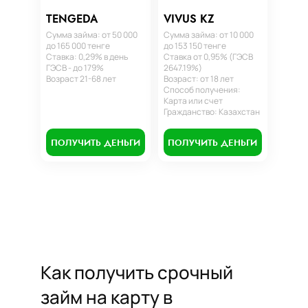
TENGEDA
VIVUS KZ
Сумма займа: от 50 000
Сумма займа: от 10 000
до 165 000 тенге
до 153 150 тенге
Ставка: 0,29% в день
Ставка от 0,95% (ГЭСВ
ГЭСВ - до 179%
2647.19%)
Возраст 21-68 лет
Возраст: от 18 лет
Способ получения:
Карта или счет
Гражданство: Казахстан
ПОЛУЧИТЬ ДЕНЬГИ
ПОЛУЧИТЬ ДЕНЬГИ
Как получить срочный
займ на карту в