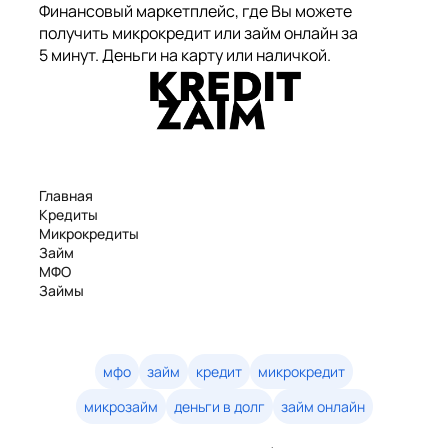
Финансовый маркетплейс, где Вы можете
получить микрокредит или займ онлайн за
5 минут. Деньги на карту или наличкой.
Главная
Кредиты
Микрокредиты
Займ
МФО
Займы
Статьи
Рейтинг
Деньги в долг
Займы онлайн
мфо
займ
кредит
микрокредит
Денежные кредиты
микрозайм
деньги в долг
займ онлайн