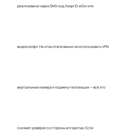
реализована через SMS-код, Kaspi ID, eGov или
видеоселфи. На этом этапе важно не использовать VPN,
виртуальные номера и подмену геолокации — всё это
снижает доверие со стороны алгоритма. Если