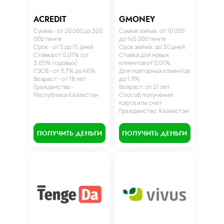
ACREDIT
GMONEY
Сумма - от 20 000 до 300
Сумма займа: от 10 000
000 тенге
до 145 000 тенге
Срок - от 5 до 15 дней
Срок займа: до 30 дней
Ставка от 0,01% (от
Ставка для новых
3,65% годовых)
клиентов от 0,01%.
ГЭСВ - от 3,7% до 46%
Для повторных клиентов
Возраст - от 18 лет
до 1,9%
Гражданство -
Возраст: от 21 лет
Республика Казахстан
Способ получения:
Карта или счет
Гражданство: Казахстан
ПОЛУЧИТЬ ДЕНЬГИ
ПОЛУЧИТЬ ДЕНЬГИ