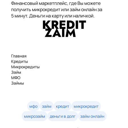
Финансовый маркетплейс, где Вы можете
получить микрокредит или займ онлайн за
5 минут. Деньги на карту или наличкой.
Главная
Кредиты
Микрокредиты
Займ
МФО
Займы
Статьи
Рейтинг
Деньги в долг
Займы онлайн
мфо
займ
кредит
микрокредит
Денежные кредиты
микрозайм
деньги в долг
займ онлайн