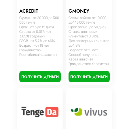
ACREDIT
GMONEY
Сумма - от 20 000 до 300
Сумма займа: от 10 000
000 тенге
до 145 000 тенге
Срок - от 5 до 15 дней
Срок займа: до 30 дней
Ставка от 0,01% (от
Ставка для новых
3,65% годовых)
клиентов от 0,01%.
ГЭСВ - от 3,7% до 46%
Для повторных клиентов
Возраст - от 18 лет
до 1,9%
Гражданство -
Возраст: от 21 лет
Республика Казахстан
Способ получения:
Карта или счет
Гражданство: Казахстан
ПОЛУЧИТЬ ДЕНЬГИ
ПОЛУЧИТЬ ДЕНЬГИ