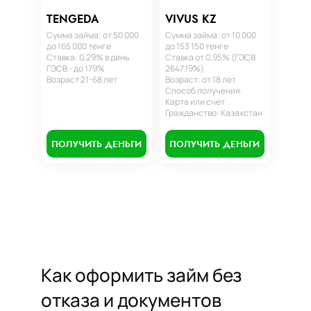
TENGEDA
VIVUS KZ
Сумма займа: от 50 000
Сумма займа: от 10 000
до 165 000 тенге
до 153 150 тенге
Ставка: 0,29% в день
Ставка от 0,95% (ГЭСВ
ГЭСВ - до 179%
2647.19%)
Возраст 21-68 лет
Возраст: от 18 лет
Способ получения:
Карта или счет
Гражданство: Казахстан
ПОЛУЧИТЬ ДЕНЬГИ
ПОЛУЧИТЬ ДЕНЬГИ
Как оформить займ без
отказа и документов