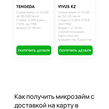
TENGEDA
VIVUS KZ
Сумма займа: от 50 000
Сумма займа: от 10 000
до 165 000 тенге
до 153 150 тенге
Ставка: 0,29% в день
Ставка от 0,95% (ГЭСВ
ГЭСВ - до 179%
2647.19%)
Возраст 21-68 лет
Возраст: от 18 лет
Способ получения:
Карта или счет
Гражданство: Казахстан
ПОЛУЧИТЬ ДЕНЬГИ
ПОЛУЧИТЬ ДЕНЬГИ
Как получить микрозайм с
доставкой на карту в