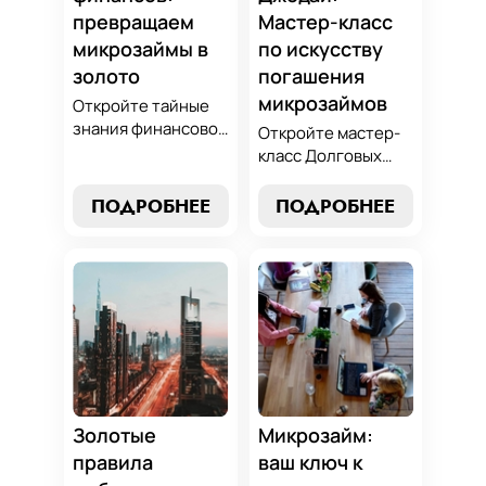
превращаем
Мастер-класс
микрозаймы в
по искусству
золото
погашения
микрозаймов
Откройте тайные
знания финансовой
Откройте мастер-
алхимии и
класс Долговых
научитесь
Джедаев по
превращать
погашению
ПОДРОБНЕЕ
ПОДРОБНЕЕ
обязательства по
микрозаймов и
микрозаймам в
освойте искусство
золотые
финансового
возможности.
равновесия.
Погрузитесь в мир
Узнайте, как
умного управления
управлять долгами
долгами с нашим
и достичь
практическим
финансовой
руководством.
гармонии, следуя
нашим
Золотые
Микрозайм:
проверенным
правила
ваш ключ к
стратегиям.