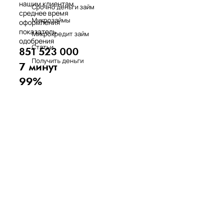
нашим клиентам
Срочно деньги займ
среднее время
Микрозаймы
оформления
показатель
Микрокредит займ
одобрения
Статьи
851 523 000
Получить деньги
7 минут
99%