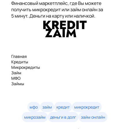
Финансовый маркетплейс, где Вы можете
получить микрокредит или займ онлайн за
5 минут. Деньги на карту или наличкой.
Главная
Кредиты
Микрокредиты
Займ
МФО
Займы
Статьи
Рейтинг
Деньги в долг
Займы онлайн
мфо
займ
кредит
микрокредит
Денежные кредиты
микрозайм
деньги в долг
займ онлайн