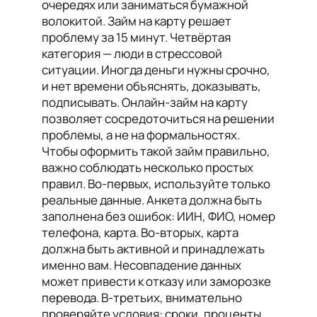
очередях или заниматься бумажной
волокитой. Займ на карту решает
проблему за 15 минут. Четвёртая
категория — люди в стрессовой
ситуации. Иногда деньги нужны срочно,
и нет времени объяснять, доказывать,
подписывать. Онлайн-займ на карту
позволяет сосредоточиться на решении
проблемы, а не на формальностях.
Чтобы оформить такой займ правильно,
важно соблюдать несколько простых
правил. Во-первых, используйте только
реальные данные. Анкета должна быть
заполнена без ошибок: ИИН, ФИО, номер
телефона, карта. Во-вторых, карта
должна быть активной и принадлежать
именно вам. Несовпадение данных
может привести к отказу или заморозке
перевода. В-третьих, внимательно
проверяйте условия: сроки, проценты,