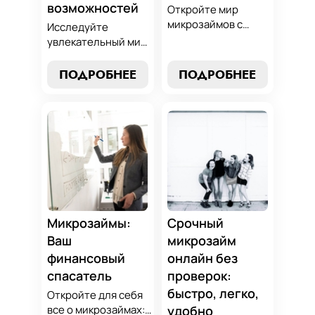
возможностей
Откройте мир
микрозаймов с
Исследуйте
нашим гидом:
увлекательный мир
выбор без риска,
микрозаймов и
лучшие стратегии
узнайте, как
ПОДРОБНЕЕ
ПОДРОБНЕЕ
погашения и
выбрать
советы по
оптимальный
избежанию
вариант для ваших
подводных камней.
нужд. Откройте
Станьте
экспертные
финансово
стратегии
грамотным с нами!
погашения и
сделайте
осознанный выбор,
который
Микрозаймы:
Срочный
поддержит вашу
Ваш
микрозайм
финансовую
финансовый
онлайн без
стабильность.
спасатель
проверок:
быстро, легко,
Откройте для себя
все о микрозаймах:
удобно