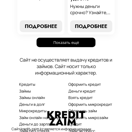
от выбора лучших
Нужны деньги
условий до
срочно? Узнайте,
эффективных
как получить
стратегий
срочный
ПОДРОБНЕЕ
ПОДРОБНЕЕ
погашения. Наше
микрозайм онлайн
руководство станет
без проверок и
вашим надежным
Показать ещё
длительного
помощником в мире
ожидания. Решение
микрокредитования.
ваших финансовых
Сайт не осуществляет выдачу кредитов и
проблем здесь и
займов. Сайт носит только
сейчас.
информационный характер.
Кредиты
Оформить кредит
Займы
Деньги кредит
Займы онлайн
Взять кредит
Деньги в долг
Оформить микрокредит
Микрокредиты
Оформить займ
Займ онлайн на карту
Оформить микрозайм
Деньги до зарплаты
Кредит
Сайт kredit-zaim.kz является информационным
Займ без отказа
Займ экспресс