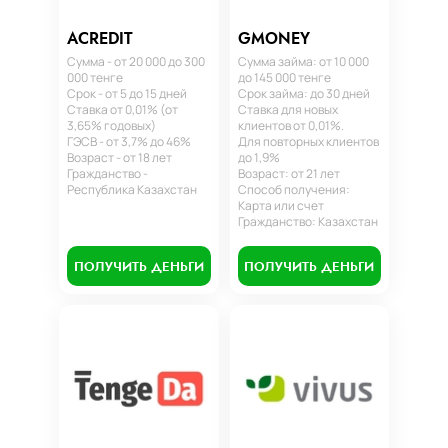
ACREDIT
GMONEY
Сумма - от 20 000 до 300
Сумма займа: от 10 000
000 тенге
до 145 000 тенге
Срок - от 5 до 15 дней
Срок займа: до 30 дней
Ставка от 0,01% (от
Ставка для новых
3,65% годовых)
клиентов от 0,01%.
ГЭСВ - от 3,7% до 46%
Для повторных клиентов
Возраст - от 18 лет
до 1,9%
Гражданство -
Возраст: от 21 лет
Республика Казахстан
Способ получения:
Карта или счет
Гражданство: Казахстан
ПОЛУЧИТЬ ДЕНЬГИ
ПОЛУЧИТЬ ДЕНЬГИ