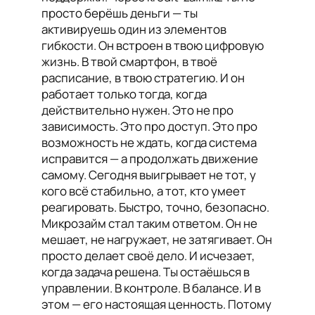
просто берёшь деньги — ты
активируешь один из элементов
гибкости. Он встроен в твою цифровую
жизнь. В твой смартфон, в твоё
расписание, в твою стратегию. И он
работает только тогда, когда
действительно нужен. Это не про
зависимость. Это про доступ. Это про
возможность не ждать, когда система
исправится — а продолжать движение
самому. Сегодня выигрывает не тот, у
кого всё стабильно, а тот, кто умеет
реагировать. Быстро, точно, безопасно.
Микрозайм стал таким ответом. Он не
мешает, не нагружает, не затягивает. Он
просто делает своё дело. И исчезает,
когда задача решена. Ты остаёшься в
управлении. В контроле. В балансе. И в
этом — его настоящая ценность. Потому