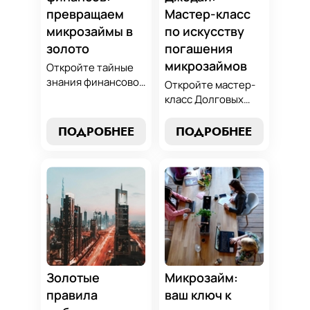
превращаем
Мастер-класс
микрозаймы в
по искусству
золото
погашения
микрозаймов
Откройте тайные
знания финансовой
Откройте мастер-
алхимии и
класс Долговых
научитесь
Джедаев по
превращать
погашению
ПОДРОБНЕЕ
ПОДРОБНЕЕ
обязательства по
микрозаймов и
микрозаймам в
освойте искусство
золотые
финансового
возможности.
равновесия.
Погрузитесь в мир
Узнайте, как
умного управления
управлять долгами
долгами с нашим
и достичь
практическим
финансовой
руководством.
гармонии, следуя
нашим
Золотые
Микрозайм:
проверенным
правила
ваш ключ к
стратегиям.