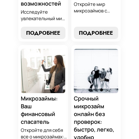
возможностей
Откройте мир
микрозаймов с
Исследуйте
нашим гидом:
увлекательный мир
выбор без риска,
микрозаймов и
лучшие стратегии
узнайте, как
ПОДРОБНЕЕ
ПОДРОБНЕЕ
погашения и
выбрать
советы по
оптимальный
избежанию
вариант для ваших
подводных камней.
нужд. Откройте
Станьте
экспертные
финансово
стратегии
грамотным с нами!
погашения и
сделайте
осознанный выбор,
который
Микрозаймы:
Срочный
поддержит вашу
Ваш
микрозайм
финансовую
финансовый
онлайн без
стабильность.
спасатель
проверок:
быстро, легко,
Откройте для себя
все о микрозаймах:
удобно