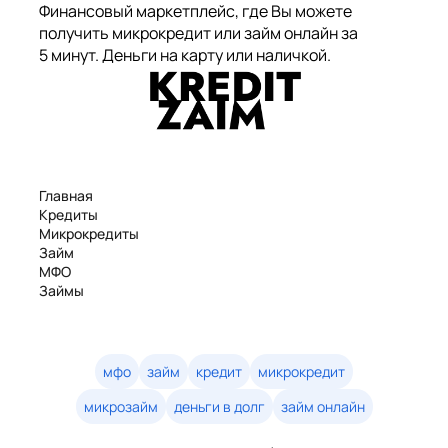
Финансовый маркетплейс, где Вы можете
получить микрокредит или займ онлайн за
5 минут. Деньги на карту или наличкой.
Главная
Кредиты
Микрокредиты
Займ
МФО
Займы
Статьи
Рейтинг
Деньги в долг
Займы онлайн
мфо
займ
кредит
микрокредит
Денежные кредиты
микрозайм
деньги в долг
займ онлайн