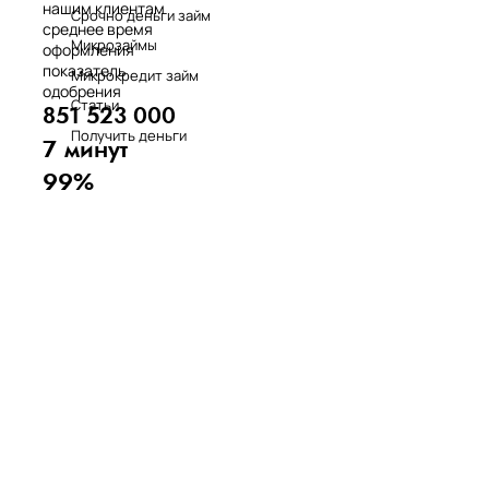
нашим клиентам
Срочно деньги займ
среднее время
Микрозаймы
оформления
показатель
Микрокредит займ
одобрения
Статьи
851 523 000
Получить деньги
7 минут
99%