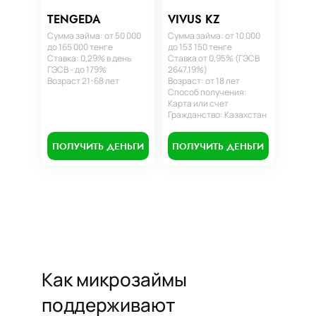
TENGEDA
VIVUS KZ
Сумма займа: от 50 000
Сумма займа: от 10 000
до 165 000 тенге
до 153 150 тенге
Ставка: 0,29% в день
Ставка от 0,95% (ГЭСВ
ГЭСВ - до 179%
2647.19%)
Возраст 21-68 лет
Возраст: от 18 лет
Способ получения:
Карта или счет
Гражданство: Казахстан
ПОЛУЧИТЬ ДЕНЬГИ
ПОЛУЧИТЬ ДЕНЬГИ
Как микрозаймы
поддерживают