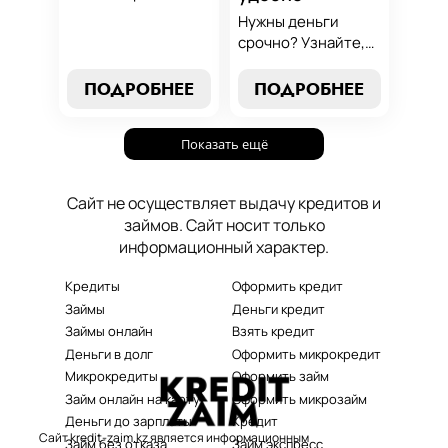
от выбора лучших
Нужны деньги
условий до
срочно? Узнайте,
эффективных
как получить
стратегий
срочный
ПОДРОБНЕЕ
ПОДРОБНЕЕ
погашения. Наше
микрозайм онлайн
руководство станет
без проверок и
вашим надежным
Показать ещё
длительного
помощником в мире
ожидания. Решение
микрокредитования.
ваших финансовых
Сайт не осуществляет выдачу кредитов и
проблем здесь и
займов. Сайт носит только
сейчас.
информационный характер.
Кредиты
Оформить кредит
Займы
Деньги кредит
Займы онлайн
Взять кредит
Деньги в долг
Оформить микрокредит
Микрокредиты
Оформить займ
Займ онлайн на карту
Оформить микрозайм
Деньги до зарплаты
Кредит
Сайт kredit-zaim.kz является информационным
Займ без отказа
Займ экспресс