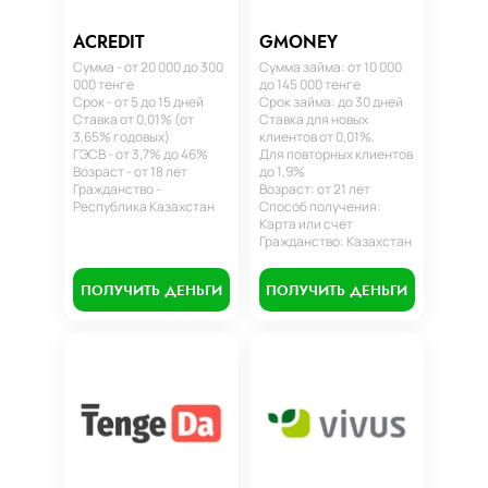
ACREDIT
GMONEY
Сумма - от 20 000 до 300
Сумма займа: от 10 000
000 тенге
до 145 000 тенге
Срок - от 5 до 15 дней
Срок займа: до 30 дней
Ставка от 0,01% (от
Ставка для новых
3,65% годовых)
клиентов от 0,01%.
ГЭСВ - от 3,7% до 46%
Для повторных клиентов
Возраст - от 18 лет
до 1,9%
Гражданство -
Возраст: от 21 лет
Республика Казахстан
Способ получения:
Карта или счет
Гражданство: Казахстан
ПОЛУЧИТЬ ДЕНЬГИ
ПОЛУЧИТЬ ДЕНЬГИ