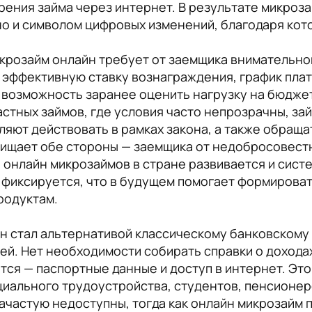
ения займа через интернет. В результате микроза
о и символом цифровых изменений, благодаря кот
икрозайм онлайн требует от заемщика внимательно
 эффективную ставку вознаграждения, график плат
т возможность заранее оценить нагрузку на бюджет
астных займов, где условия часто непрозрачны, за
яют действовать в рамках закона, а также обраща
щищает обе стороны — заемщика от недобросовестн
 онлайн микрозаймов в стране развивается и сист
 фиксируется, что в будущем помогает формирова
родуктам.
н стал альтернативой классическому банковскому 
й. Нет необходимости собирать справки о доходах
ется — паспортные данные и доступ в интернет. Это
циального трудоустройства, студентов, пенсионер
зачастую недоступны, тогда как онлайн микрозайм