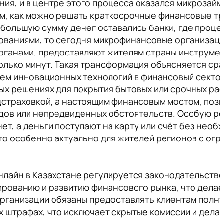
ния, и в центре этого процесса оказался микрозай
м, как можно решать краткосрочные финансовые тр
большую сумму денег оставались банки, где про
бованиями, то сегодня микрофинансовые организац
рганами, предоставляют жителям страны инструм
олько минут. Такая трансформация объясняется ср
ем инновационных технологий в финансовый секто
ых решениях для покрытия бытовых или срочных ра
одстраховкой, а настоящим финансовым мостом, п
дов или непредвиденных обстоятельств. Особую ро
ет, а деньги поступают на карту или счёт без нео
то особенно актуально для жителей регионов с о
нлайн в Казахстане регулируется законодательств
рованию и развитию финансового рынка, что дела
рганизации обязаны предоставлять клиентам пол
ых штрафах, что исключает скрытые комиссии и дел