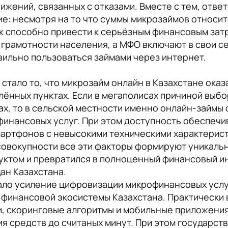
ижений, связанных с отказами. Вместе с тем, отве
е: несмотря на то что суммы микрозаймов относит
к способно привести к серьёзным финансовым зат
грамотности населения, а МФО включают в свои с
вильно пользоваться займами через интернет.
стало то, что микрозайм онлайн в Казахстане оказ
елённых пунктах. Если в мегаполисах причиной выб
ах, то в сельской местности именно онлайн-займы
финансовых услуг. При этом доступность обеспечи
артфонов с невысокими техническими характерист
совокупности все эти факторы формируют уникальн
уктом и превратился в полноценный финансовый и
ан Казахстана.
ало усиление цифровизации микрофинансовых услу
 финансовой экосистемы Казахстана. Практически
 скоринговые алгоритмы и мобильные приложения,
ния средств до считаных минут. При этом государ