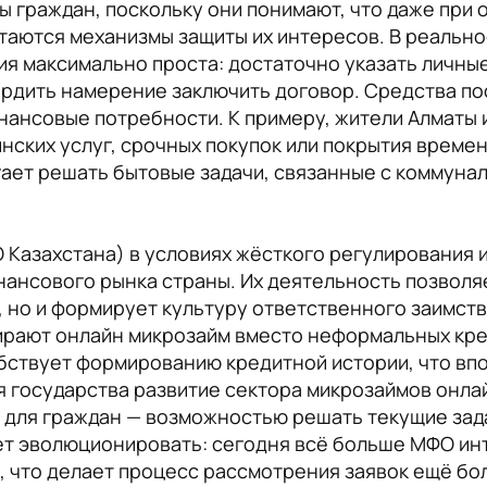
ы граждан, поскольку они понимают, что даже при
таются механизмы защиты их интересов. В реальн
я максимально проста: достаточно указать личны
рдить намерение заключить договор. Средства пос
нансовые потребности. К примеру, жители Алматы 
нских услуг, срочных покупок или покрытия времен
могает решать бытовые задачи, связанные с коммун
Казахстана) в условиях жёсткого регулирования и
ансового рынка страны. Их деятельность позволя
, но и формирует культуру ответственного заимств
бирают онлайн микрозайм вместо неформальных кре
бствует формированию кредитной истории, что вп
я государства развитие сектора микрозаймов онлай
 для граждан — возможностью решать текущие зад
ет эволюционировать: сегодня всё больше МФО ин
, что делает процесс рассмотрения заявок ещё бол