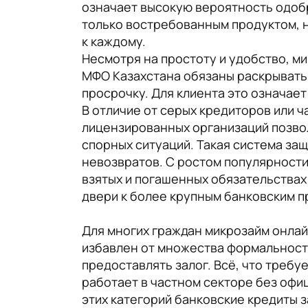
означает высокую вероятность одобр
только востребованным продуктом, н
к каждому.
Несмотря на простоту и удобство, м
МФО Казахстана обязаны раскрывать
просрочку. Для клиента это означае
В отличие от серых кредиторов или ч
лицензированных организаций позвол
спорных ситуаций. Такая система за
невозвратов. С ростом популярности
взятых и погашенных обязательствах
двери к более крупным банковским п
Для многих граждан микрозайм онлай
избавлен от множества формальносте
предоставлять залог. Всё, что требу
работает в частном секторе без офи
этих категорий банковские кредиты 