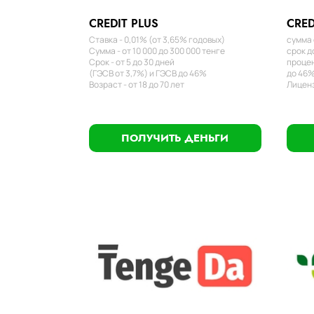
CREDIT PLUS
CRED
Ставка - 0,01% (от 3,65% годовых)
сумма 
Сумма - от 10 000 до 300 000 тенге
срок д
Срок - от 5 до 30 дней
процен
(ГЭСВ от 3,7%) и ГЭСВ до 46%
до 46%
Возраст - от 18 до 70 лет
Лиценз
ПОЛУЧИТЬ ДЕНЬГИ