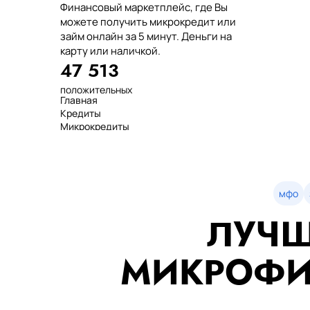
Финансовый маркетплейс, где Вы
можете получить микрокредит или
займ онлайн за 5 минут. Деньги на
карту или наличкой.
47 513
положительных
Главная
отзывов
Кредиты
тенге выдано
Микрокредиты
нашим клиентам
Займ
среднее время
МФО
оформления
Займы
показатель
Статьи
одобрения
Рейтинг
мфо
Деньги в долг
ЛУЧШ
Займы онлайн
Денежные кредиты
851 523 000
МИКРОФИ
7 минут
99%