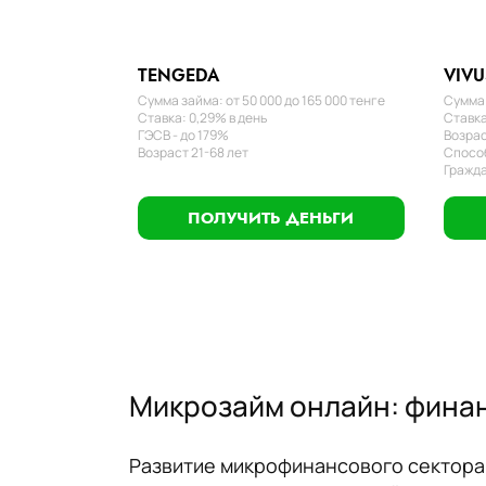
TENGEDA
VIVU
Сумма займа: от 50 000 до 165 000 тенге
Сумма 
Ставка: 0,29% в день
Ставка
ГЭСВ - до 179%
Возрас
Возраст 21-68 лет
Способ
Гражда
ПОЛУЧИТЬ ДЕНЬГИ
Микрозайм онлайн: финан
Развитие микрофинансового сектора 