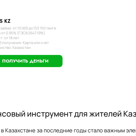
S KZ
займа: от 10 000 до 153 150 тенге
 от 0,95% (ГЭСВ 2647.19%)
т: от 18 лет
 получения: Карта или счет
нство: Казахстан
ПОЛУЧИТЬ ДЕНЬГИ
совый инструмент для жителей Ка
в Казахстане за последние годы стало важным эл