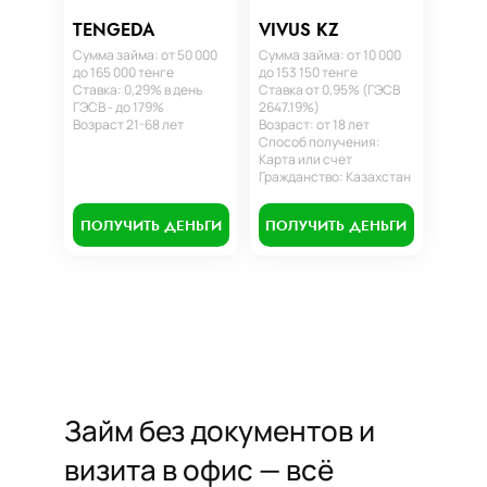
TENGEDA
VIVUS KZ
Сумма займа: от 50 000
Сумма займа: от 10 000
до 165 000 тенге
до 153 150 тенге
Ставка: 0,29% в день
Ставка от 0,95% (ГЭСВ
ГЭСВ - до 179%
2647.19%)
Возраст 21-68 лет
Возраст: от 18 лет
Способ получения:
Карта или счет
Гражданство: Казахстан
ПОЛУЧИТЬ ДЕНЬГИ
ПОЛУЧИТЬ ДЕНЬГИ
Займ без документов и
визита в офис — всё