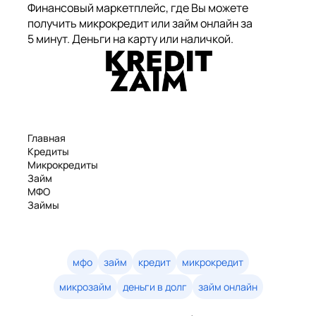
Финансовый маркетплейс, где Вы можете
получить микрокредит или займ онлайн за
5 минут. Деньги на карту или наличкой.
Главная
Кредиты
Микрокредиты
Займ
МФО
Займы
Статьи
Рейтинг
Деньги в долг
Займы онлайн
мфо
займ
кредит
микрокредит
Денежные кредиты
микрозайм
деньги в долг
займ онлайн