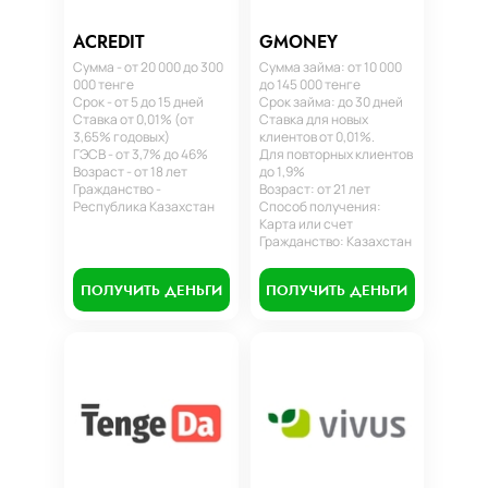
ACREDIT
GMONEY
Сумма - от 20 000 до 300
Сумма займа: от 10 000
000 тенге
до 145 000 тенге
Срок - от 5 до 15 дней
Срок займа: до 30 дней
Ставка от 0,01% (от
Ставка для новых
3,65% годовых)
клиентов от 0,01%.
ГЭСВ - от 3,7% до 46%
Для повторных клиентов
Возраст - от 18 лет
до 1,9%
Гражданство -
Возраст: от 21 лет
Республика Казахстан
Способ получения:
Карта или счет
Гражданство: Казахстан
ПОЛУЧИТЬ ДЕНЬГИ
ПОЛУЧИТЬ ДЕНЬГИ