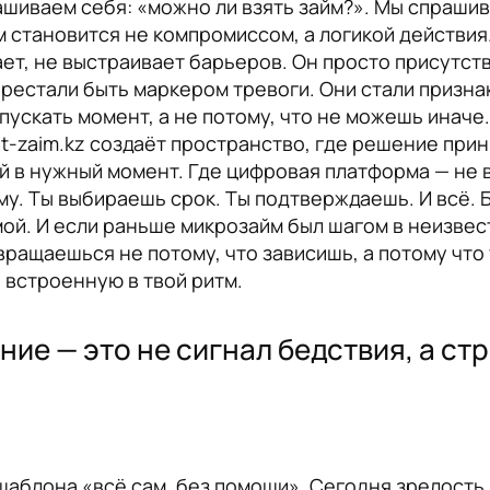
ашиваем себя: «можно ли взять займ?». Мы спрашив
йм становится не компромиссом, а логикой действия.
ает, не выстраивает барьеров. Он просто присутст
рестали быть маркером тревоги. Они стали призн
пускать момент, а не потому, что не можешь иначе.
it-zaim.kz создаёт пространство, где решение при
ый в нужный момент. Где цифровая платформа — не 
му. Ты выбираешь срок. Ты подтверждаешь. И всё. Б
ой. И если раньше микрозайм был шагом в неизвест
вращаешься не потому, что зависишь, а потому что 
 встроенную в твой ритм.
е — это не сигнал бедствия, а ст
шаблона «всё сам, без помощи». Сегодня зрелость 