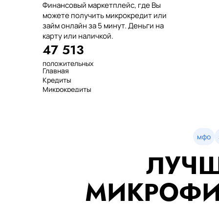
Финансовый маркетплейс, где Вы
можете получить микрокредит или
займ онлайн за 5 минут. Деньги на
карту или наличкой.
47 513
положительных
Главная
отзывов
Кредиты
тенге выдано
Микрокредиты
нашим клиентам
Займ
среднее время
МФО
оформления
Займы
показатель
Статьи
одобрения
Рейтинг
мфо
Деньги в долг
ЛУЧШ
Займы онлайн
Денежные кредиты
851 523 000
МИКРОФИ
7 минут
99%