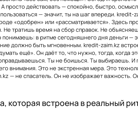
. А просто действовать — спокойно, быстро, осмысл
 пользоваться — значит, ты на шаг впереди. kredit-
роде «одобрен» или «рассматривается». Здесь про
 Не тратишь время на сбор справок. Не объясняеш
 понимаешь: в ритме сегодняшнего дня деньги — эт
ие должно быть мгновенным. kredit-zaim.kz встрое
умать ещё». Он даёт то, что нужно, тогда, когда эт
оправдываешься. Ты не боишься. Ты выбираешь. И 
его внимания. Это не экстренная мера. Это технол
m.kz — не спасатель. Он не изображает важность. О
ма, которая встроена в реальный ри