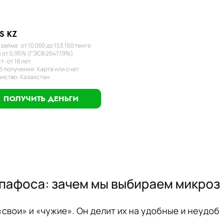
S KZ
займа: от 10 000 до 153 150 тенге
 от 0,95% (ГЭСВ 2647.19%)
т: от 18 лет
 получения: Карта или счет
нство: Казахстан
ПОЛУЧИТЬ ДЕНЬГИ
пафоса: зачем мы выбираем микро
«свои» и «чужие». Он делит их на удобные и неуд