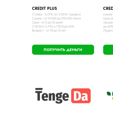
CREDIT PLUS
CRED
Ставка - 0,01% (от 3,65% годовых)
сумма 
Сумма - от 10 000 до 300 000 тенге
срок д
Срок - от 5 до 30 дней
процен
(ГЭСВ от 3,7%) и ГЭСВ до 46%
до 46%
Возраст - от 18 до 70 лет
Лиценз
ПОЛУЧИТЬ ДЕНЬГИ