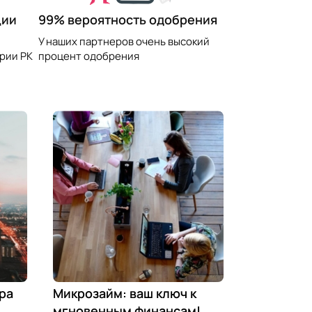
99% вероятность одобрения
ции
У наших партнеров очень высокий
процент одобрения
рии РК
ра
Микрозайм: ваш ключ к
мгновенным финансам!