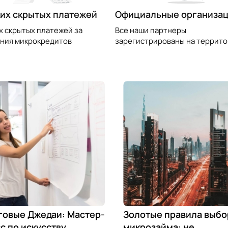
их скрытых платежей
Официальные организа
х скрытых платежей за
Все наши партнеры
ния микрокредитов
зарегистрированы на террито
говые Джедаи: Мастер-
Золотые правила выбо
с по искусству
микрозайма: не